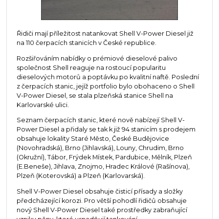
Řidiči mají příležitost natankovat Shell V-Power Diesel již
na 110 čerpacích stanicích v České republice.
Rozšiřováním nabídky o prémiové dieselové palivo
společnost Shell reaguje na rostoucí popularitu
dieselových motorů a poptávku po kvalitní naftě. Poslední
z čerpacích stanic, jejíž portfolio bylo obohaceno o Shell
V-Power Diesel, se stala plzeňská stanice Shell na
Karlovarské ulici.
Seznam čerpacích stanic, které nově nabízejí Shell V-
Power Diesel a přidaly se tak k již 94 stanicím s prodejem
obsahuje lokality Staré Město, České Budějovice
(Novohradská), Brno (Jihlavská), Louny, Chrudim, Brno
(Okružní), Tábor, Frýdek Místek, Pardubice, Mělník, Plzeň
(E.Beneše), Jihlava, Znojmo, Hradec Králové (Rašínova),
Plzeň (Koterovská) a Plzeň (Karlovarská).
Shell V-Power Diesel obsahuje čisticí přísady a složky
předcházející korozi. Pro větší pohodlí řidičů obsahuje
nový Shell V-Power Diesel také prostředky zabraňující