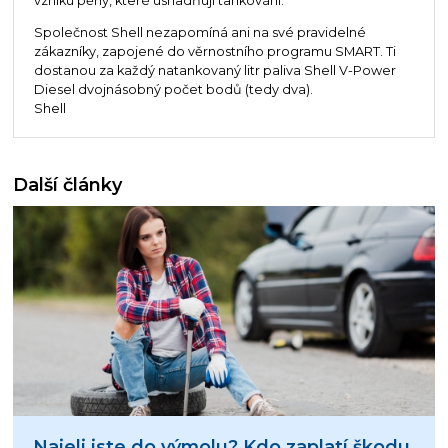
vzniku pěny, které usnadňují tankování.
Společnost Shell nezapomíná ani na své pravidelné
zákazníky, zapojené do věrnostního programu SMART. Ti
dostanou za každý natankovaný litr paliva Shell V-Power
Diesel dvojnásobný počet bodů (tedy dva).
Shell
Další články
Najeli jste do výmolu? Kdo zaplatí škodu