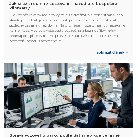
Jak si užít rodinné cestování - návod pro bezpečné
kilometry
Dlouho očekávaný rodinný výlet je za dveřmi. Na jedné straně je to
skvělá příležitost, jak si odpočinout, poznat nová místa a strávit
společný čas jinak než doma. Na druhé se může změnit v nečekané
komplikace. Aby byla vaše cesta bezpečná a bez nepříjemných
překvapení, připravili jsme pro vás seznam věcí, na které nesmíte
před delší cestou zapomenout.
zobrazit článek >
Správa vozového parku podle dat aneb kde ve firmě