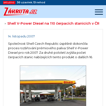
aktuálně:
30
uzavírek
,
13
nehod
Shell V-Power Diesel na 110 čerpacích stanicích v ČR
>
Začátek reklamy
Konec reklamy
14. listopadu 2007
Společnost Shell Czech Republic úspěšně dokončila
proces rozšiřování prémiového paliva Shell V-Power
Diesel pro rok 2007. Za druhé pololetí zvýšila počet
čerpacích stanic nabízejících tento produkt o dalších 16.