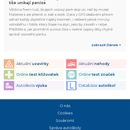
tiše unikají peníze
Většina firem tuší, že jejich vozový park stojí víc, než by musel.
Málokterá ale přesně ví, kde a kolik. Data z GPS sledování přitom
odhalí každý zbytečně najetý kilometr, i veškeré jalové minuty
volnoběhu i řidiče, který šlape na plyn, jako by závodil v rallye.
Přečtěte si, jak proměnit surová čísla v reálné úspory díky chytré
správě vozového parku.
zobrazit článek >
Aktuální
uzavírky
Aktuální
nehody
Online
test křižovatek
Online
test značek
Autoškola
výuka
Databáze
autoškol
O nás
Cookies
Soukromí
Správa autoškoly