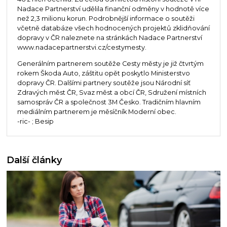
Nadace Partnerství udělila finanční odměny v hodnotě více
než 2,3 milionu korun. Podrobnější informace o soutěži
včetně databáze všech hodnocených projektů zklidňování
dopravy v ČR naleznete na stránkách Nadace Partnerství
www.nadacepartnerstvi.cz/cestymesty.
Generálním partnerem soutěže Cesty městy je již čtvrtým
rokem Škoda Auto, záštitu opět poskytlo Ministerstvo
dopravy ČR. Dalšími partnery soutěže jsou Národní síť
Zdravých měst ČR, Svaz měst a obcí ČR, Sdružení místních
samospráv ČR a společnost 3M Česko. Tradičním hlavním
mediálním partnerem je měsíčník Moderní obec.
-ric- ; Besip
Další články