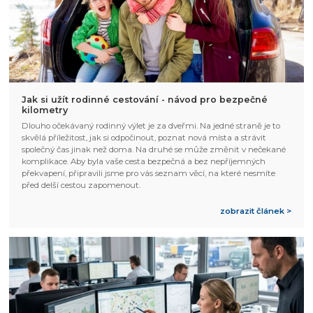
Jak si užít rodinné cestování - návod pro bezpečné
kilometry
Dlouho očekávaný rodinný výlet je za dveřmi. Na jedné straně je to
skvělá příležitost, jak si odpočinout, poznat nová místa a strávit
společný čas jinak než doma. Na druhé se může změnit v nečekané
komplikace. Aby byla vaše cesta bezpečná a bez nepříjemných
překvapení, připravili jsme pro vás seznam věcí, na které nesmíte
před delší cestou zapomenout.
zobrazit článek >