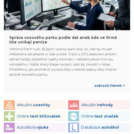
Správa vozového parku podle dat aneb kde ve firmě
tiše unikají peníze
Většina firem tuší, že jejich vozový park stojí víc, než by musel.
Málokterá ale přesně ví, kde a kolik. Data z GPS sledování přitom
odhalí každý zbytečně najetý kilometr, i veškeré jalové minuty
volnoběhu i řidiče, který šlape na plyn, jako by závodil v rallye.
Přečtěte si, jak proměnit surová čísla v reálné úspory díky chytré
správě vozového parku.
zobrazit článek >
Aktuální
uzavírky
Aktuální
nehody
Online
test křižovatek
Online
test značek
Autoškola
výuka
Databáze
autoškol