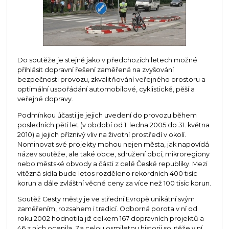
Do soutěže je stejně jako v předchozích letech možné
přihlásit dopravní řešení zaměřená na zvyšování
bezpečnosti provozu, zkvalitňování veřejného prostoru a
optimální uspořádání automobilové, cyklistické, pěší a
veřejné dopravy.
Podmínkou účasti je jejich uvedení do provozu během
posledních pěti let (v období od 1. ledna 2005 do 31. května
2010) a jejich příznivý vliv na životní prostředí v okolí.
Nominovat své projekty mohou nejen města, jak napovídá
název soutěže, ale také obce, sdružení obcí, mikroregiony
nebo městské obvody a části z celé České republiky. Mezi
vítězná sídla bude letos rozděleno rekordních 400 tisíc
korun a dále zvláštní věcné ceny za více než 100 tisíc korun.
Soutěž Cesty městy je ve střední Evropě unikátní svým
zaměřením, rozsahem i tradicí. Odborná porota v ní od
roku 2002 hodnotila již celkem 167 dopravních projektů a
46 z nich ocenila. Za celou osmiletou historii soutěže v ní