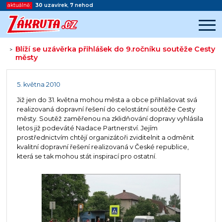
aktuálně:
30
uzavírek
,
7
nehod
Blíží se uzávěrka přihlášek do 9.ročníku soutěže Cesty
>
městy
Začátek reklamy
Konec reklamy
5. května 2010
Již jen do 31. května mohou města a obce přihlašovat svá
realizovaná dopravní řešení do celostátní soutěže Cesty
městy. Soutěž zaměřenou na zklidňování dopravy vyhlásila
letos již podeváté Nadace Partnerství. Jejím
prostřednictvím chtějí organizátoři zviditelnit a odměnit
kvalitní dopravní řešení realizovaná v České republice,
která se tak mohou stát inspirací pro ostatní.