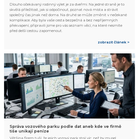
Dlouho očekávaný rodinný výlet je za dveřmi. Na jedné straně je to
skvělá příležitost, jak si odpočinout, poznat nová místa a strávit
společný čas jinak než doma. Na druhé se může změnit v nečekané
komplikace. Aby byla vaše cesta bezpečná a bez nepříjemných
překvapení, připravili jsme pro vás seznam věcí, na které nesmíte
před delší cestou zapomenout.
zobrazit článek >
Správa vozového parku podle dat aneb kde ve firmě
tiše unikají peníze
Většina firem tuší, že jejich vozový park stojí víc, než by musel.