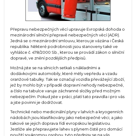
Přepravu nebezpečných věcí upravuje Evropská dohoda o
mezinárodní silniční přepravě nebezpečných věcí (ADR).
Jedná se o mezinárodní smlouvu, kterou je vázána i Česká
republika. Některé podrobnosti jsou stanoveny také ve
vyhlášce č. 478/2000 Sb., kterou se provádí zákon o silniční
dopravě, ve znění pozdějších předpisů.
Možná jste se na silnicích setkali s nákladními a
dodávkovými automobily, které měly vepředu a vzadu
oranžové tabulky. Tak se označují vozidla převážející zboží,
jež by mohlo být v případě dopravní nehody nebezpečné,
a číslo na tabulce varuje záchranné složky před možným
nebezpečím. Pokud jste v práci, platí tato pravidla i pro vás
a jste povinni je dodržovat.
Technické nebo medicinální plyny v lahvích a kryogenních
nádobách jsou klasifikovány jako nebezpečné věci, a jako
takové se jejich doprava řídí evropskou legislativou.
Jestliže ale přepravujete lahev s plynem čistě pro domácí
použití soukromou osobou, tyto předpisy se na vás