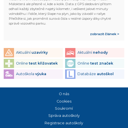
Málokterá ale přesně ví, kde a kolik. Data z GPS sledování přitom
odhalí každý zbytečně najetý kilometr, i veškeré jalové minuty
volnoběhu i řidiče, který šlape na plyn, jako by závodil v rallye.
Přečtěte si, jak proměnit surová čísla v reálné úspory díky chytré
správě vozového parku.
zobrazit článek >
Aktuální
uzavírky
Aktuální
nehody
Online
test křižovatek
Online
test značek
Autoškola
výuka
Databáze
autoškol
O nás
Cookies
Soukromí
Správa autoškoly
Registrace autoškoly