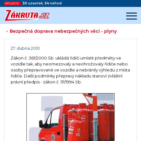
aktuálně:
30
uzavírek
,
34
nehod
Bezpečná doprava nebezpečných věcí - plyny
>
Začátek reklamy
Konec reklamy
27. dubna 2010
Zákon č. 361/2000 Sb. ukládá řidiči umístit předměty ve
vozidle tak, aby neomezovaly a neohrožovaly řidiče nebo
osoby přepravované ve vozidle a nebránily výhledu z místa
řidiče. Další podmínky přepravy nákladu stanoví zvláštní
právní předpis - zákon č. 111/1994 Sb.