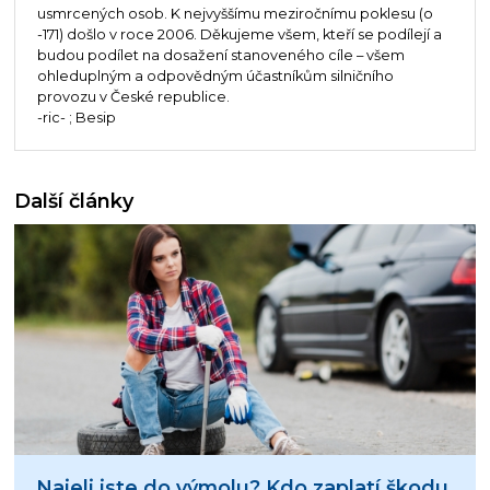
usmrcených osob. K nejvyššímu meziročnímu poklesu (o
-171) došlo v roce 2006. Děkujeme všem, kteří se podílejí a
budou podílet na dosažení stanoveného cíle – všem
ohleduplným a odpovědným účastníkům silničního
provozu v České republice.
-ric- ; Besip
Další články
Najeli jste do výmolu? Kdo zaplatí škodu