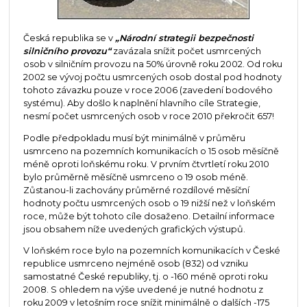
Česká republika se v
„Národní strategii bezpečnosti
silničního provozu“
zavázala snížit počet usmrcených
osob v silničním provozu na 50% úrovně roku 2002. Od roku
2002 se vývoj počtu usmrcených osob dostal pod hodnoty
tohoto závazku pouze v roce 2006 (zavedení bodového
systému). Aby došlo k naplnění hlavního cíle Strategie,
nesmí počet usmrcených osob v roce 2010 překročit 657!
Podle předpokladu musí být minimálně v průměru
usmrceno na pozemních komunikacích o 15 osob měsíčně
méně oproti loňskému roku. V prvním čtvrtletí roku 2010
bylo průměrně měsíčně usmrceno o 19 osob méně.
Zůstanou-li zachovány průměrné rozdílové měsíční
hodnoty počtu usmrcených osob o 19 nižší než v loňském
roce, může být tohoto cíle dosaženo. Detailní informace
jsou obsahem níže uvedených grafických výstupů.
V loňském roce bylo na pozemních komunikacích v České
republice usmrceno nejméně osob (832) od vzniku
samostatné České republiky, tj. o -160 méně oproti roku
2008. S ohledem na výše uvedené je nutné hodnotu z
roku 2009 v letošním roce snížit minimálně o dalších -175