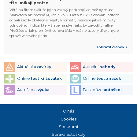
tiše unikají peníze
Většina firem tuší, že jejich vozový park stojí víc, než by musel.
Málokterá ale přesně ví, kde a kolik. Data z GPS sledování přitom
odhalí každý zbytečně najetý kilometr, i veškeré jalové minuty
volnoběhu i řidiče, který šlape na plyn, jako by závodil v rallye.
Přečtěte si, jak proměnit surová čísla v reálné úspory díky chytré
správě vozového parku.
zobrazit článek >
Aktuální
uzavírky
Aktuální
nehody
Online
test křižovatek
Online
test značek
Autoškola
výuka
Databáze
autoškol
O nás
Cookies
Soukromí
Správa autoškoly