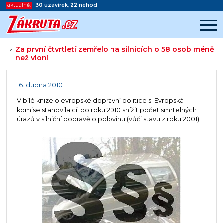
aktuálně:
30
uzavírek
,
22
nehod
Za první čtvrtletí zemřelo na silnicích o 58 osob méně
>
než vloni
Začátek reklamy
Konec reklamy
16. dubna 2010
V bílé knize o evropské dopravní politice si Evropská
komise stanovila cíl do roku 2010 snížit počet smrtelných
úrazů v silniční dopravě o polovinu (vůči stavu z roku 2001).