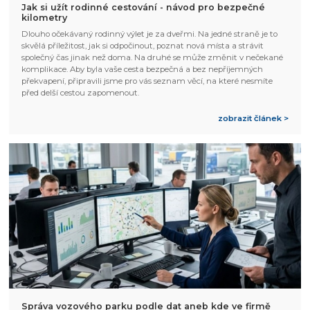
Jak si užít rodinné cestování - návod pro bezpečné
kilometry
Dlouho očekávaný rodinný výlet je za dveřmi. Na jedné straně je to
skvělá příležitost, jak si odpočinout, poznat nová místa a strávit
společný čas jinak než doma. Na druhé se může změnit v nečekané
komplikace. Aby byla vaše cesta bezpečná a bez nepříjemných
překvapení, připravili jsme pro vás seznam věcí, na které nesmíte
před delší cestou zapomenout.
zobrazit článek >
Správa vozového parku podle dat aneb kde ve firmě