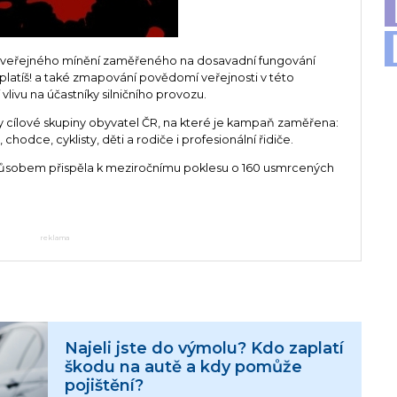
 veřejného mínění zaměřeného na dosavadní fungování
atíš! a také zmapování povědomí veřejnosti v této
livu na účastníky silničního provozu.
 cílové skupiny obyvatel ČR, na které je kampaň zaměřena:
hodce, cyklisty, děti a rodiče i profesionální řidiče.
ůsobem přispěla k meziročnímu poklesu o 160 usmrcených
reklama
Najeli jste do výmolu? Kdo zaplatí
škodu na autě a kdy pomůže
pojištění?