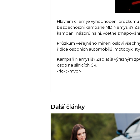
Hlavním cílem je vyhodnocení průzkumu
bezpečnostní kampaně MD Nemyslíš? Zapl
kampani, názorů na ni, včetně zmapování v
Průzkum veřejného mínění osloví všechny
řidiče osobních automobilů, motocyklisty, c
Kampaň Nemysliš? Zaplatíš! výrazným zp
osob na silnicích ČR.
-ric- ; -mvdr-
Další články