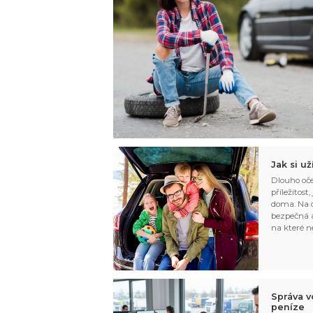
Jak si u
Dlouho oče
příležitost
doma. Na d
bezpečná a
na které n
Správa v
peníze