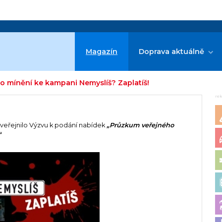
Magazín
Doprava aktuálně
 mínění ke kampani Nemyslíš? Zaplatíš!
re
zveřejnilo Výzvu k podání nabídek
„Průzkum veřejného
“