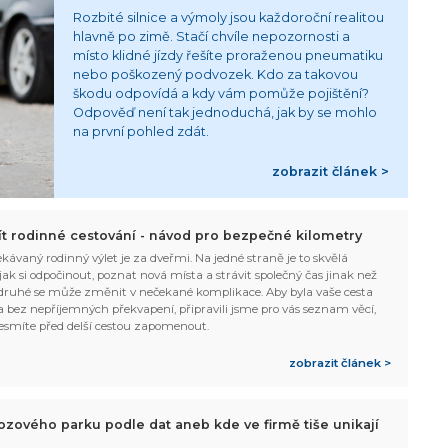
Rozbité silnice a výmoly jsou každoroční realitou
hlavně po zimě. Stačí chvíle nepozornosti a
místo klidné jízdy řešíte proraženou pneumatiku
nebo poškozený podvozek. Kdo za takovou
škodu odpovídá a kdy vám pomůže pojištění?
Odpověď není tak jednoduchá, jak by se mohlo
na první pohled zdát.
zobrazit článek >
žít rodinné cestování - návod pro bezpečné kilometry
kávaný rodinný výlet je za dveřmi. Na jedné straně je to skvělá
, jak si odpočinout, poznat nová místa a strávit společný čas jinak než
ruhé se může změnit v nečekané komplikace. Aby byla vaše cesta
 bez nepříjemných překvapení, připravili jsme pro vás seznam věcí,
esmíte před delší cestou zapomenout.
zobrazit článek >
ozového parku podle dat aneb kde ve firmě tiše unikají