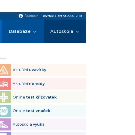
facebook
facebook
čtvrtek 6.srpna
2026
•
21:18
Databáze
Autoškola
klama
Aktuální
uzavírky
Aktuální
nehody
Online
test křižovatek
Online
test značek
Autoškola
výuka