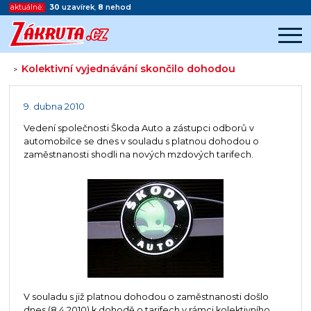
aktuálně:
30
uzavírek
,
8
nehod
Kolektivní vyjednávání skončilo dohodou
>
Začátek reklamy
Konec reklamy
9. dubna 2010
Vedení společnosti Škoda Auto a zástupci odborů v
automobilce se dnes v souladu s platnou dohodou o
zaměstnanosti shodli na nových mzdových tarifech.
V souladu s již platnou dohodou o zaměstnanosti došlo
dnes (8.4.2010) k dohodě o tarifech v rámci kolektivního