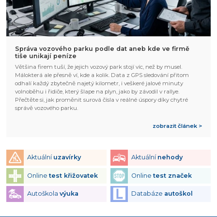
Správa vozového parku podle dat aneb kde ve firmě
tiše unikají peníze
Většina firem tuší, že jejich vozový park stojí víc, než by musel.
Málokterá ale přesně ví, kde a kolik. Data z GPS sledování přitom
odhalí každý zbytečně najetý kilometr, i veškeré jalové minuty
volnoběhu i řidiče, který šlape na plyn, jako by závodil v rallye.
Přečtěte si, jak proměnit surová čísla v reálné úspory díky chytré
správě vozového parku.
zobrazit článek >
Aktuální
uzavírky
Aktuální
nehody
Online
test křižovatek
Online
test značek
Autoškola
výuka
Databáze
autoškol