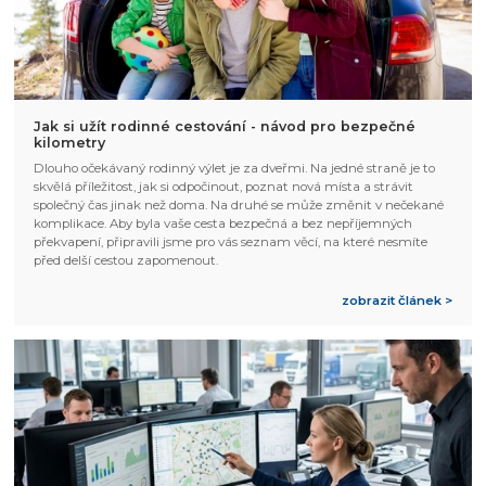
Jak si užít rodinné cestování - návod pro bezpečné
kilometry
Dlouho očekávaný rodinný výlet je za dveřmi. Na jedné straně je to
skvělá příležitost, jak si odpočinout, poznat nová místa a strávit
společný čas jinak než doma. Na druhé se může změnit v nečekané
komplikace. Aby byla vaše cesta bezpečná a bez nepříjemných
překvapení, připravili jsme pro vás seznam věcí, na které nesmíte
před delší cestou zapomenout.
zobrazit článek >