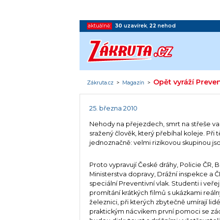
aktuálně:
30
uzavírek
,
22
nehod
Opět vyráží Preven
Zákruta.cz
>
Magazín
>
25. března 2010
Nehody na přejezdech, smrt na střeše va
sražený člověk, který přebíhal koleje. Při t
jednoznačně: velmi rizikovou skupinou jsou
Proto vypravují České dráhy, Policie ČR, 
Ministerstva dopravy, Drážní inspekce a 
speciální Preventivní vlak. Studenti i veřej
promítání krátkých filmů s ukázkami reáln
železnici, při kterých zbytečně umírají lid
praktickým nácvikem první pomoci se zác