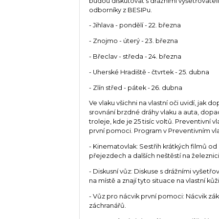
budou diskutovat s drážními vyšetřovateli,
odborníky z BESIPu.
- Jihlava - pondělí - 22. března
- Znojmo - úterý - 23. března
- Břeclav - středa - 24. března
- Uherské Hradiště - čtvrtek - 25. dubna
- Zlín střed - pátek - 26. dubna
Ve vlaku všichni na vlastní oči uvidí, jak do
srovnání brzdné dráhy vlaku a auta, dop
troleje, kde je 25 tisíc voltů. Preventivní 
první pomoci. Program v Preventivním vlak
- Kinematovlak: Sestřih krátkých filmů o
přejezdech a dalších neštěstí na železnici
- Diskusní vůz: Diskuse s drážními vyšetřov
na místě a znají tyto situace na vlastní kůži
- Vůz pro nácvik první pomoci: Nácvik z
záchranářů.