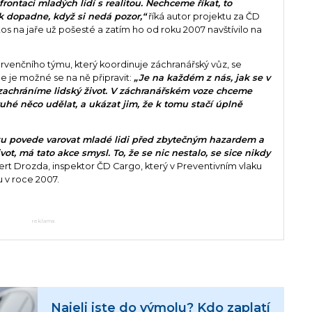
frontaci mladých lidí s realitou. Nechceme říkat, to
ěk dopadne, když si nedá pozor,“
říká autor projektu za ČD
tos na jaře už pošesté a zatím ho od roku 2007 navštívilo na
ervenčního týmu, který koordinuje záchranářský vůz, se
e je možné se na ně připravit:
„Je na každém z nás, jak se v
a zachráníme lidský život. V záchranářském voze chceme
uhé něco udělat, a ukázat jim, že k tomu stačí úplně
u povede varovat mladé lidi před zbytečným hazardem a
ot, má tato akce smysl. To, že se nic nestalo, se sice nikdy
ert Drozda, inspektor ČD Cargo, který v Preventivním vlaku
 v roce 2007.
reklama
Najeli jste do výmolu? Kdo zaplatí