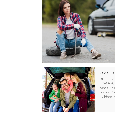
Jak si u
Dlouho oče
příležitost
doma. Na d
bezpečná a
na které n