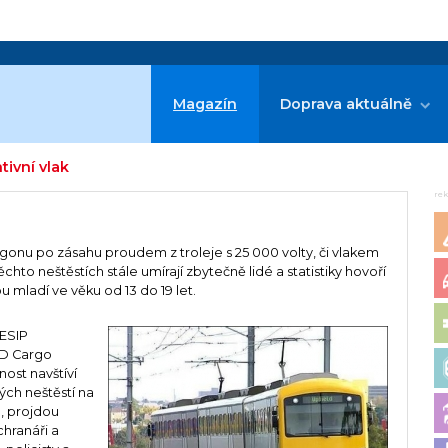
Magazín
Doprava aktuálně
tivní vlak
re
gonu po zásahu proudem z troleje s 25 000 volty, či vlakem
ěchto neštěstích stále umírají zbytečně lidé a statistiky hovoří
 mladí ve věku od 13 do 19 let.
BESIP
ČD Cargo
nost navštíví
ých neštěstí na
é, projdou
hranáři a