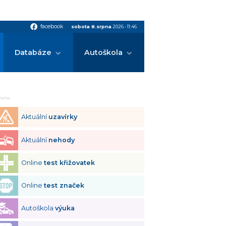
facebook
facebook
sobota 8.srpna
2026
•
11:46
Databáze
Autoškola
klama
Aktuální
uzavírky
Aktuální
nehody
Online
test křižovatek
Online
test značek
Autoškola
výuka