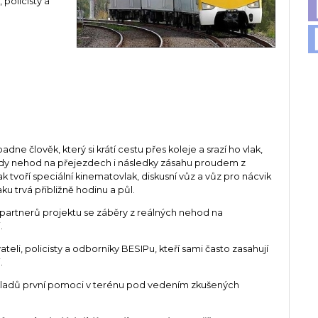
 policisty a
padne člověk, který si krátí cestu přes koleje a srazí ho vlak,
ady nehod na přejezdech i následky zásahu proudem z
vlak tvoří speciální kinematovlak, diskusní vůz a vůz pro nácvik
u trvá přibližně hodinu a půl.
d partnerů projektu se záběry z reálných nehod na
.
ateli, policisty a odborníky BESIPu, kteří sami často zasahují
.
ákladů první pomoci v terénu pod vedením zkušených