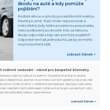
škodu na autě a kdy pomůže
pojištění?
Rozbité silnice a výmoly jsou každoroční realitou
hlavně po zimě. Stačí chvíle nepozornosti a
místo klidné jízdy řešíte proraženou pneumatiku
nebo poškozený podvozek. Kdo za takovou
škodu odpovídá a kdy vám pomůže pojištění?
Odpověď není tak jednoduchá, jak by se mohlo
na první pohled zdát.
zobrazit článek >
žít rodinné cestování - návod pro bezpečné kilometry
kávaný rodinný výlet je za dveřmi. Na jedné straně je to skvělá
, jak si odpočinout, poznat nová místa a strávit společný čas jinak než
ruhé se může změnit v nečekané komplikace. Aby byla vaše cesta
 bez nepříjemných překvapení, připravili jsme pro vás seznam věcí,
esmíte před delší cestou zapomenout.
zobrazit článek >