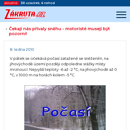
aktuálně:
30
uzavírek
,
4
nehod
Čekají nás přívaly sněhu - motoristé musejí být
>
pozorní!
Začátek reklamy
Konec reklamy
8. ledna 2010
V pátek se očekává počasí zatažené se sněžením, na
jihovýchodě území později odpoledne srážky místy
mrznoucí. Nejvyšší teploty -6 až -2 °C, na jihovýchodě až 0
°C, v 1000 m na horách kolem -5 °C.