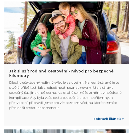
Jak si užít rodinné cestování - návod pro bezpečné
kilometry
Dlouho očekávaný rodinný výlet je za dveřmi. Na jedné straně je to
skvělá příležitost, jak si odpočinout, poznat nová místa a strávit
společný čas jinak než doma. Na druhé se může změnit v nečekané
komplikace. Aby byla vaše cesta bezpečná a bez nepříjemných
překvapení, připravili jsme pro vás seznam věcí, na které nesmíte
před delší cestou zapomenout.
zobrazit článek >