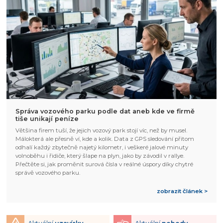
Správa vozového parku podle dat aneb kde ve firmě
tiše unikají peníze
Většina firem tuší, že jejich vozový park stojí víc, než by musel.
Málokterá ale přesně ví, kde a kolik. Data z GPS sledování přitom
odhalí každý zbytečně najetý kilometr, i veškeré jalové minuty
volnoběhu i řidiče, který šlape na plyn, jako by závodil v rallye.
Přečtěte si, jak proměnit surová čísla v reálné úspory díky chytré
správě vozového parku.
zobrazit článek >