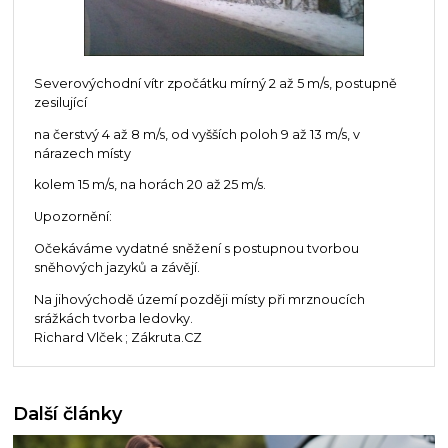
Severovýchodní vítr zpočátku mírný 2 až 5 m/s, postupně
zesilující
na čerstvý 4 až 8 m/s, od vyšších poloh 9 až 13 m/s, v
nárazech místy
kolem 15 m/s, na horách 20 až 25 m/s.
Upozornění:
Očekáváme vydatné sněžení s postupnou tvorbou
sněhových jazyků a závějí.
Na jihovýchodě území později místy při mrznoucích
srážkách tvorba ledovky.
Richard Vlček ; Zákruta.CZ
Další články