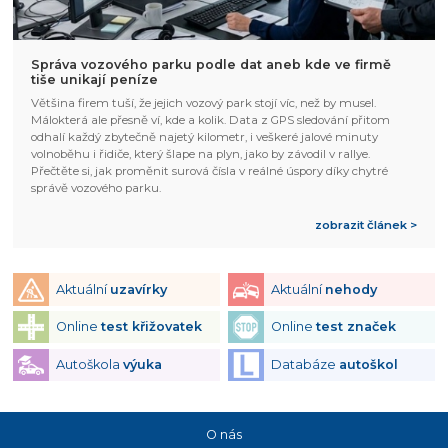
Správa vozového parku podle dat aneb kde ve firmě
tiše unikají peníze
Většina firem tuší, že jejich vozový park stojí víc, než by musel.
Málokterá ale přesně ví, kde a kolik. Data z GPS sledování přitom
odhalí každý zbytečně najetý kilometr, i veškeré jalové minuty
volnoběhu i řidiče, který šlape na plyn, jako by závodil v rallye.
Přečtěte si, jak proměnit surová čísla v reálné úspory díky chytré
správě vozového parku.
zobrazit článek >
Aktuální
uzavírky
Aktuální
nehody
Online
test křižovatek
Online
test značek
Autoškola
výuka
Databáze
autoškol
O nás