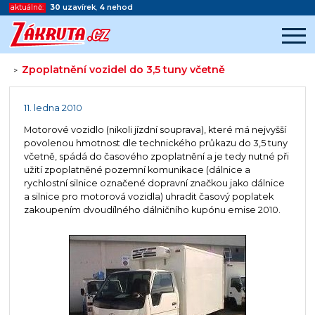
aktuálně:
30
uzavírek
,
4
nehod
Zpoplatnění vozidel do 3,5 tuny včetně
>
Začátek reklamy
Konec reklamy
11. ledna 2010
Motorové vozidlo (nikoli jízdní souprava), které má nejvyšší
povolenou hmotnost dle technického průkazu do 3,5 tuny
včetně, spádá do časového zpoplatnění a je tedy nutné při
užití zpoplatněné pozemní komunikace (dálnice a
rychlostní silnice označené dopravní značkou jako dálnice
a silnice pro motorová vozidla) uhradit časový poplatek
zakoupením dvoudílného dálničního kupónu emise 2010.