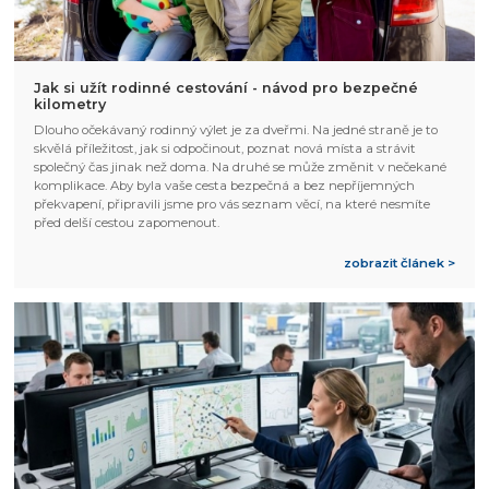
Jak si užít rodinné cestování - návod pro bezpečné
kilometry
Dlouho očekávaný rodinný výlet je za dveřmi. Na jedné straně je to
skvělá příležitost, jak si odpočinout, poznat nová místa a strávit
společný čas jinak než doma. Na druhé se může změnit v nečekané
komplikace. Aby byla vaše cesta bezpečná a bez nepříjemných
překvapení, připravili jsme pro vás seznam věcí, na které nesmíte
před delší cestou zapomenout.
zobrazit článek >