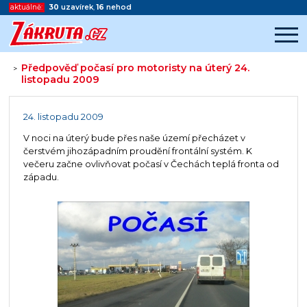
aktuálně:
30
uzavírek
,
16
nehod
Předpověď počasí pro motoristy na úterý 24.
>
listopadu 2009
Začátek reklamy
Konec reklamy
24. listopadu 2009
V noci na úterý bude přes naše území přecházet v
čerstvém jihozápadním proudění frontální systém. K
večeru začne ovlivňovat počasí v Čechách teplá fronta od
západu.