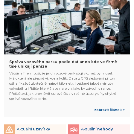
Správa vozového parku podle dat aneb kde ve firmě
tiše unikají peníze
Většina firem tuší, že jejich vozový park stojí víc, než by musel.
Málokterá ale přesně ví, kde a kolik. Data z GPS sledování přitom
odhalí každý zbytečně najetý kilometr, i veškeré jalové minuty
volnoběhu i řidiče, který šlape na plyn, jako by závodil v rallye.
Přečtěte si, jak proměnit surová čísla v reálné úspory díky chytré
správě vozového parku.
zobrazit článek >
Aktuální
uzavírky
Aktuální
nehody