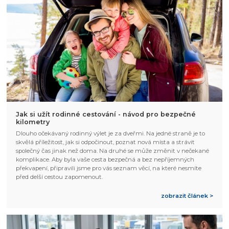
Jak si užít rodinné cestování - návod pro bezpečné
kilometry
Dlouho očekávaný rodinný výlet je za dveřmi. Na jedné straně je to
skvělá příležitost, jak si odpočinout, poznat nová místa a strávit
společný čas jinak než doma. Na druhé se může změnit v nečekané
komplikace. Aby byla vaše cesta bezpečná a bez nepříjemných
překvapení, připravili jsme pro vás seznam věcí, na které nesmíte
před delší cestou zapomenout.
zobrazit článek >