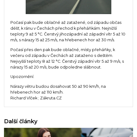
Počasí pak bude oblačné až zatažené, od západu občas
déšť, k ránu v Čechách přechod k přeháňkám. Nejnižší
teploty 9 až 5 °C. Čerstvý jihozápadní až západní vítr 5 až 10
m/s, s nárazy 15 až 25 m/s, na hřebenech hor až 30 m/s.
Počasí přes den pak bude oblačné, místy přeháňky, k
večeru od západu v Čechách až zataženo s deštěm.
Nejvyšší teploty 8 až 12 °C. Čerstvý západní vítr 5 až 9 m/s, s
nárazy 15 až 20 m/s, bude odpoledne slábnout.
Upozornění:
Nárazy větru budou dosahovat 50 až 90 km/h, na
hřebenech hor až 110 km/h.
Richard Vlček ; Zákruta.CZ
Další články