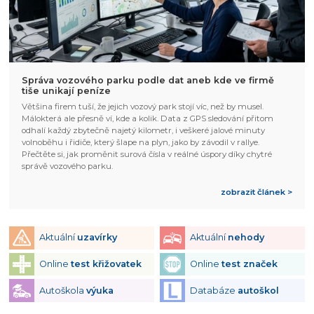
Správa vozového parku podle dat aneb kde ve firmě
tiše unikají peníze
Většina firem tuší, že jejich vozový park stojí víc, než by musel.
Málokterá ale přesně ví, kde a kolik. Data z GPS sledování přitom
odhalí každý zbytečně najetý kilometr, i veškeré jalové minuty
volnoběhu i řidiče, který šlape na plyn, jako by závodil v rallye.
Přečtěte si, jak proměnit surová čísla v reálné úspory díky chytré
správě vozového parku.
zobrazit článek >
Aktuální
uzavírky
Aktuální
nehody
Online
test křižovatek
Online
test značek
Autoškola
výuka
Databáze
autoškol