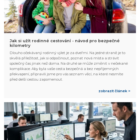
Jak si užít rodinné cestování - návod pro bezpečné
kilometry
Dlouho očekávaný rodinný výlet je za dveřmi. Na jedné straně je to
skvělá příležitost, jak si odpočinout, poznat nová místa a strávit
společný čas jinak než doma. Na druhé se může změnit v nečekané
komplikace. Aby byla vaše cesta bezpečná a bez nepříjemných
překvapení, připravili jsme pro vás seznam věcí, na které nesmíte
před delší cestou zapomenout.
zobrazit článek >