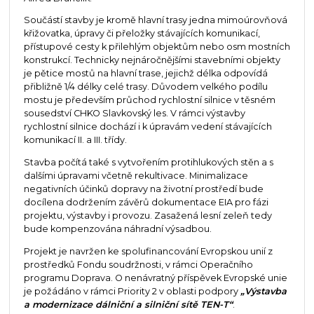
Součástí stavby je kromě hlavní trasy jedna mimoúrovňová
křižovatka, úpravy či přeložky stávajících komunikací,
přístupové cesty k přilehlým objektům nebo osm mostních
konstrukcí. Technicky nejnáročnějšími stavebními objekty
je pětice mostů na hlavní trase, jejichž délka odpovídá
přibližně 1/4 délky celé trasy. Důvodem velkého podílu
mostu je především průchod rychlostní silnice v těsném
sousedství CHKO Slavkovský les. V rámci výstavby
rychlostní silnice dochází i k úpravám vedení stávajících
komunikací II. a III. třídy.
Stavba počítá také s vytvořením protihlukových stěn a s
dalšími úpravami včetně rekultivace. Minimalizace
negativních účinků dopravy na životní prostředí bude
docílena dodržením závěrů dokumentace EIA pro fázi
projektu, výstavby i provozu. Zasažená lesní zeleň tedy
bude kompenzována náhradní výsadbou.
Projekt je navržen ke spolufinancování Evropskou unií z
prostředků Fondu soudržnosti, v rámci Operačního
programu Doprava. O nenávratný příspěvek Evropské unie
je požádáno v rámci Priority 2 v oblasti podpory
„Výstavba
a modernizace dálniční a silniční sítě TEN-T“
.