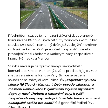
Předmětem stavby je nahrazení stávající dvoupruhové
komunikace I/6 novou rychlostní čtyřpruhovou komunikací.
Stavba R6 Tisová - Kamenný dvůr, jež vede jižním směrem
od Kynšperka nad Ohří, je součástí zkapacitňovaného
propojení mezi Chebem a Karlovými Vary, respektive s
hranicí Německa a Prahou.
Stavba navazuje na zprovozněný úsek rychlostní
komunikace Cheb - Kamenný Dvůr a prodlouží jej o 7500
metrů ve směru na Karlovy Vary. Silnice je vedena
souběžně se stávající komunikací I/6.
„Projektovaný úsek
silnice R6 Tisová - Kamenný Dvůr povede vzhledem k
rozšíření komunikace k výraznému zvýšení plynulosti
dopravy mezi Chebem a Karlovými Vary, k vyšší
bezpečnosti přepravy cestujících na této trase a zmírnění
ekologické zátěže pro okolí,“
říká generální ředitel ŘSD
Alfred Brunclík.