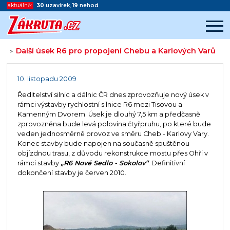
aktuálně:
30
uzavírek
,
19
nehod
Další úsek R6 pro propojení Chebu a Karlových Varů
>
Začátek reklamy
Konec reklamy
10. listopadu 2009
Ředitelství silnic a dálnic ČR dnes zprovozňuje nový úsek v
rámci výstavby rychlostní silnice R6 mezi Tisovou a
Kamenným Dvorem. Úsek je dlouhý 7,5 km a předčasně
zprovozněna bude levá polovina čtyřpruhu, po které bude
veden jednosměrně provoz ve směru Cheb - Karlovy Vary.
Konec stavby bude napojen na současně spuštěnou
objízdnou trasu, z důvodu rekonstrukce mostu přes Ohři v
rámci stavby
„R6 Nové Sedlo - Sokolov“
. Definitivní
dokončení stavby je červen 2010.