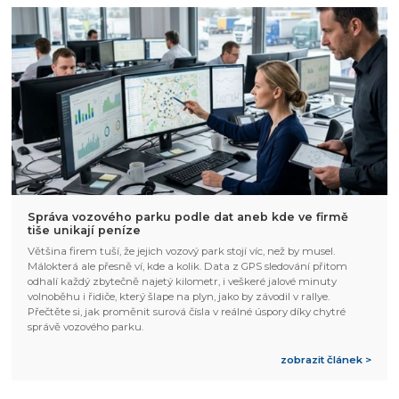
Správa vozového parku podle dat aneb kde ve firmě
tiše unikají peníze
Většina firem tuší, že jejich vozový park stojí víc, než by musel.
Málokterá ale přesně ví, kde a kolik. Data z GPS sledování přitom
odhalí každý zbytečně najetý kilometr, i veškeré jalové minuty
volnoběhu i řidiče, který šlape na plyn, jako by závodil v rallye.
Přečtěte si, jak proměnit surová čísla v reálné úspory díky chytré
správě vozového parku.
zobrazit článek >