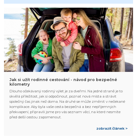
Jak si užít rodinné cestování - návod pro bezpečné
kilometry
Dlouho očekávaný rodinný výlet je za dveřmi. Na jedné straně je to
skvělá příležitost, jak si odpočinout, poznat nová místa a strávit
společný čas jinak než doma. Na druhé se může změnit v nečekané
komplikace. Aby byla vaše cesta bezpečná a bez nepříjemných
překvapení, připravili jsme pro vás seznam věcí, na které nesmíte
před delší cestou zapomenout.
zobrazit článek >