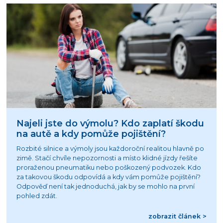
Najeli jste do výmolu? Kdo zaplatí škodu
na autě a kdy pomůže pojištění?
Rozbité silnice a výmoly jsou každoroční realitou hlavně po
zimě. Stačí chvíle nepozornosti a místo klidné jízdy řešíte
proraženou pneumatiku nebo poškozený podvozek. Kdo
za takovou škodu odpovídá a kdy vám pomůže pojištění?
Odpověď není tak jednoduchá, jak by se mohlo na první
pohled zdát.
zobrazit článek >