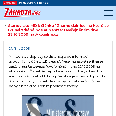
aktuálně:
30
uzavírek
,
3
nehod
Stanovisko MD k článku "Známe dálnice, na které se
>
Brusel zdráhá poslat peníze" uveřejněném dne
22.10.2009 na Aktuálně.cz
Začátek reklamy
Konec reklamy
27. října 2009
Ministerstvo dopravy se distancuje od informací
uvedených v článku
„Známe dálnice, na které se Brusel
zdráhá poslat peníze“
uveřejněném dne 22.10.2009 na
Aktuálně.cz. Článek šéfreportéra přes politiku, zdravotnictví
a sociální věci Petra Holuba představuje směs polopravd a
lží kompilovaných z několika různých materiálů z různé
doby a hraničí se šířením poplašné zprávy.