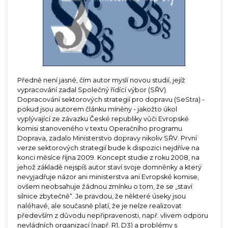
Předně není jasné, čím autor myslí novou studií, jejíž
vypracování zadal Společný řídící výbor (SŘV).
Dopracování sektorových strategií pro dopravu (SeStra) -
pokud jsou autorem článku míněny - jakožto úkol
vyplývající ze závazku České republiky vůči Evropské
komisi stanoveného v textu Operačního programu
Doprava, zadalo Ministerstvo dopravy nikoliv SŘV. První
verze sektorových strategií bude k dispozici nejdříve na
konci měsíce října 2009. Koncept studie z roku 2008, na
jehož základě nejspíš autor staví svoje domněnky a který
nevyjadřuje názor ani ministerstva ani Evropské komise,
ovšem neobsahuje žádnou zmínku o tom, že se „staví
silnice zbytečně“. Je pravdou, že některé úseky jsou
naléhavé, ale současně platí, že je nelze realizovat
především z důvodu nepřipravenosti, např. vlivem odporu
nevládních organizací (např. R1, D3) a problémy s