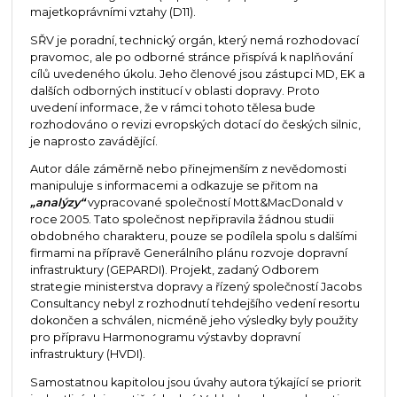
majetkoprávními vztahy (D11).
SŘV je poradní, technický orgán, který nemá rozhodovací
pravomoc, ale po odborné stránce přispívá k naplňování
cílů uvedeného úkolu. Jeho členové jsou zástupci MD, EK a
dalších odborných institucí v oblasti dopravy. Proto
uvedení informace, že v rámci tohoto tělesa bude
rozhodováno o revizi evropských dotací do českých silnic,
je naprosto zavádějící.
Autor dále záměrně nebo přinejmenším z nevědomosti
manipuluje s informacemi a odkazuje se přitom na
„analýzy“
vypracované společností Mott&MacDonald v
roce 2005. Tato společnost nepřipravila žádnou studii
obdobného charakteru, pouze se podílela spolu s dalšími
firmami na přípravě Generálního plánu rozvoje dopravní
infrastruktury (GEPARDI). Projekt, zadaný Odborem
strategie ministerstva dopravy a řízený společností Jacobs
Consultancy nebyl z rozhodnutí tehdejšího vedení resortu
dokončen a schválen, nicméně jeho výsledky byly použity
pro přípravu Harmonogramu výstavby dopravní
infrastruktury (HVDI).
Samostatnou kapitolou jsou úvahy autora týkající se priorit