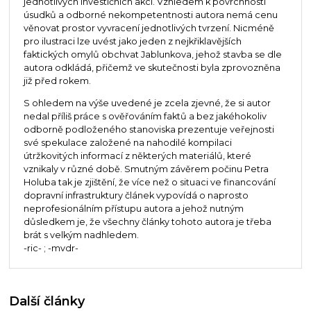
jednotlivých investičních akcí. Vzhledem k povrchnosti
úsudků a odborné nekompetentnosti autora nemá cenu
věnovat prostor vyvracení jednotlivých tvrzení. Nicméně
pro ilustraci lze uvést jako jeden z nejkřiklavějších
faktických omylů obchvat Jablunkova, jehož stavba se dle
autora odkládá, přičemž ve skutečnosti byla zprovozněna
již před rokem.
S ohledem na výše uvedené je zcela zjevné, že si autor
nedal příliš práce s ověřováním faktů a bez jakéhokoliv
odborně podloženého stanoviska prezentuje veřejnosti
své spekulace založené na nahodilé kompilaci
útržkovitých informací z některých materiálů, které
vznikaly v různé době. Smutným závěrem počinu Petra
Holuba tak je zjištění, že více než o situaci ve financování
dopravní infrastruktury článek vypovídá o naprosto
neprofesionálním přístupu autora a jehož nutným
důsledkem je, že všechny články tohoto autora je třeba
brát s velkým nadhledem.
-ric- ; -mvdr-
Další články