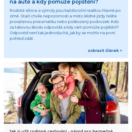
na autě a kdy pomůže pojištění?
Rozbité silnice a výmoly jsou každoroční realitou hlavně po
zimě. Stačí chvíle nepozornosti a místo klidné jízdy řešíte
proraženou pneumatiku nebo poškozený podvozek. Kdo
za takovou škodu odpovídá a kdy vám pomůže pojištění?
Odpověď není tak jednoduchá, jak by se mohlo na první
pohled zdát.
zobrazit článek >
Jak si užít rodinné cestování - návod pro bezpečné