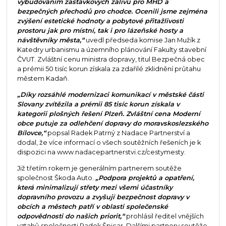
vybudováním zastávkových zálivů pro MHD a
bezpečných přechodů pro chodce. Ocenili jsme zejména
zvýšení estetické hodnoty a pobytové přitažlivosti
prostoru jak pro místní, tak i pro lázeňské hosty a
návštěvníky města,“
uvedl předseda komise Jan Mužík z
Katedry urbanismu a územního plánování Fakulty stavební
ČVUT. Zvláštní cenu ministra dopravy, titul Bezpečná obec
a prémii 50 tisíc korun získala za zdařilé zklidnění průtahu
městem Kadaň.
„Díky rozsáhlé modernizaci komunikací v městské části
Slovany zvítězila a prémii 85 tisíc korun získala v
kategorii plošných řešení Plzeň. Zvláštní cena Moderní
obce putuje za odlehčení dopravy do moravskoslezského
Bílovce,“
popsal Radek Patrný z Nadace Partnerství a
dodal, že více informací o všech soutěžních řešeních je k
dispozici na www.nadacepartnerstvi.cz/cestymesty.
Již třetím rokem je generálním partnerem soutěže
společnost Škoda Auto.
„Podpora projektů a opatření,
která minimalizují střety mezi všemi účastníky
dopravního provozu a zvyšují bezpečnost dopravy v
obcích a městech patří v oblasti společenské
odpovědnosti do našich priorit,“
prohlásil ředitel vnějších
vztahů společnosti Radek Špicar. Dalšími partnery soutěže