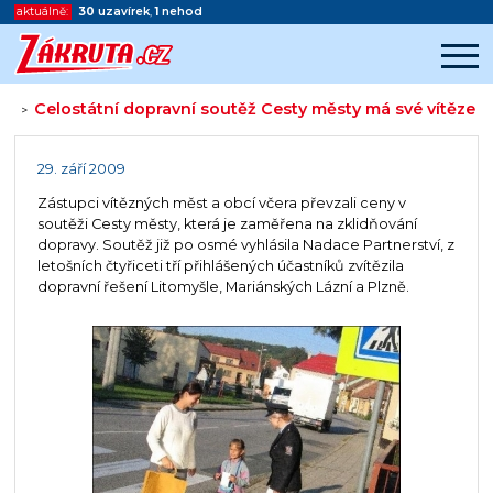
aktuálně:
30
uzavírek
,
1
nehod
Celostátní dopravní soutěž Cesty městy má své vítěze
>
Začátek reklamy
Konec reklamy
29. září 2009
Zástupci vítězných měst a obcí včera převzali ceny v
soutěži Cesty městy, která je zaměřena na zklidňování
dopravy. Soutěž již po osmé vyhlásila Nadace Partnerství, z
letošních čtyřiceti tří přihlášených účastníků zvítězila
dopravní řešení Litomyšle, Mariánských Lázní a Plzně.