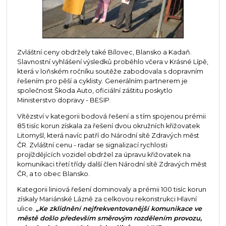
Zvláštní ceny obdržely také Bílovec, Blansko a Kadaň.
Slavnostní vyhlášení výsledků proběhlo včera v Krásné Lípě,
která v loňském ročníku soutěže zabodovala s dopravním
řešením pro pěší a cyklisty. Generálním partnerem je
společnost Škoda Auto, oficiální záštitu poskytlo
Ministerstvo dopravy - BESIP.
Vítězství v kategorii bodová řešení a s tím spojenou prémii
85 tisíc korun získala za řešení dvou okružních křižovatek
Litomyšl, která navíc patří do Národní sítě Zdravých měst
ČR. Zvláštní cenu - radar se signalizací rychlosti
projíždějících vozidel obdržel za úpravu křižovatek na
komunikaci třetí třídy další člen Národní sítě Zdravých měst
ČR, a to obec Blansko.
Kategorii liniová řešení dominovaly a prémii 100 tisíc korun
získaly Mariánské Lázně za celkovou rekonstrukci Hlavní
ulice.
„Ke zklidnění nejfrekventovanější komunikace ve
městě došlo především směrovým rozdělením provozu,