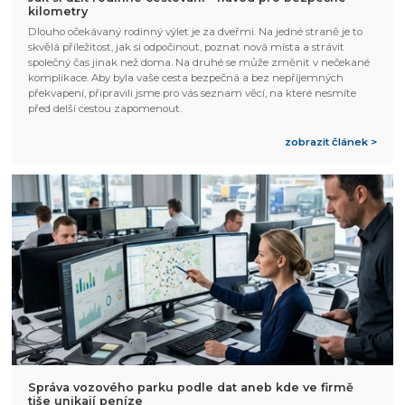
kilometry
Dlouho očekávaný rodinný výlet je za dveřmi. Na jedné straně je to
skvělá příležitost, jak si odpočinout, poznat nová místa a strávit
společný čas jinak než doma. Na druhé se může změnit v nečekané
komplikace. Aby byla vaše cesta bezpečná a bez nepříjemných
překvapení, připravili jsme pro vás seznam věcí, na které nesmíte
před delší cestou zapomenout.
zobrazit článek >
Správa vozového parku podle dat aneb kde ve firmě
tiše unikají peníze