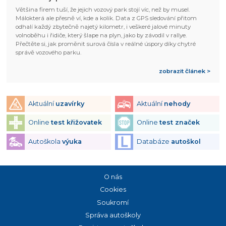
Většina firem tuší, že jejich vozový park stojí víc, než by musel.
Málokterá ale přesně ví, kde a kolik. Data z GPS sledování přitom
odhalí každý zbytečně najetý kilometr, i veškeré jalové minuty
volnoběhu i řidiče, který šlape na plyn, jako by závodil v rallye.
Přečtěte si, jak proměnit surová čísla v reálné úspory díky chytré
správě vozového parku.
zobrazit článek >
Aktuální
uzavírky
Aktuální
nehody
Online
test křižovatek
Online
test značek
Autoškola
výuka
Databáze
autoškol
O nás
Cookies
Soukromí
Správa autoškoly