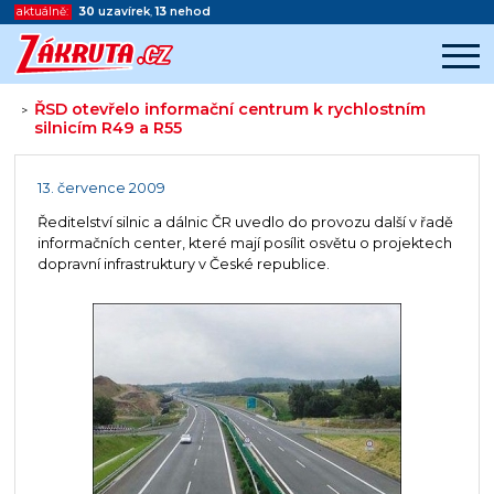
aktuálně:
30
uzavírek
,
13
nehod
ŘSD otevřelo informační centrum k rychlostním
>
silnicím R49 a R55
Začátek reklamy
Konec reklamy
13. července 2009
Ředitelství silnic a dálnic ČR uvedlo do provozu další v řadě
informačních center, které mají posílit osvětu o projektech
dopravní infrastruktury v České republice.