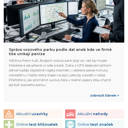
Správa vozového parku podle dat aneb kde ve firmě
tiše unikají peníze
Většina firem tuší, že jejich vozový park stojí víc, než by musel.
Málokterá ale přesně ví, kde a kolik. Data z GPS sledování přitom
odhalí každý zbytečně najetý kilometr, i veškeré jalové minuty
volnoběhu i řidiče, který šlape na plyn, jako by závodil v rallye.
Přečtěte si, jak proměnit surová čísla v reálné úspory díky chytré
správě vozového parku.
zobrazit článek >
Aktuální
uzavírky
Aktuální
nehody
Online
test křižovatek
Online
test značek