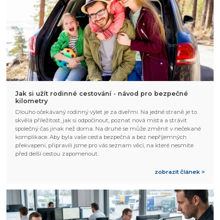
Jak si užít rodinné cestování - návod pro bezpečné
kilometry
Dlouho očekávaný rodinný výlet je za dveřmi. Na jedné straně je to
skvělá příležitost, jak si odpočinout, poznat nová místa a strávit
společný čas jinak než doma. Na druhé se může změnit v nečekané
komplikace. Aby byla vaše cesta bezpečná a bez nepříjemných
překvapení, připravili jsme pro vás seznam věcí, na které nesmíte
před delší cestou zapomenout.
zobrazit článek >