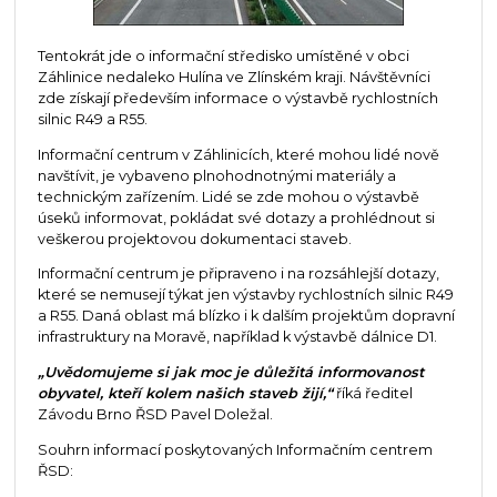
Tentokrát jde o informační středisko umístěné v obci
Záhlinice nedaleko Hulína ve Zlínském kraji. Návštěvníci
zde získají především informace o výstavbě rychlostních
silnic R49 a R55.
Informační centrum v Záhlinicích, které mohou lidé nově
navštívit, je vybaveno plnohodnotnými materiály a
technickým zařízením. Lidé se zde mohou o výstavbě
úseků informovat, pokládat své dotazy a prohlédnout si
veškerou projektovou dokumentaci staveb.
Informační centrum je připraveno i na rozsáhlejší dotazy,
které se nemusejí týkat jen výstavby rychlostních silnic R49
a R55. Daná oblast má blízko i k dalším projektům dopravní
infrastruktury na Moravě, například k výstavbě dálnice D1.
„Uvědomujeme si jak moc je důležitá informovanost
obyvatel, kteří kolem našich staveb žijí,“
říká ředitel
Závodu Brno ŘSD Pavel Doležal.
Souhrn informací poskytovaných Informačním centrem
ŘSD: