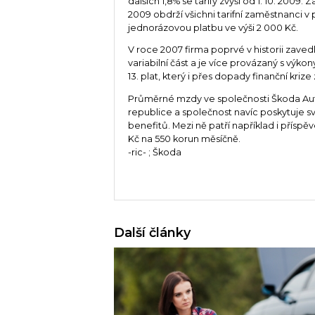
dalších 1,8% se tarify zvýší od 1. 10. 2009
2009 obdrží všichni tarifní zaměstnanci 
jednorázovou platbu ve výši 2 000 Kč.
V roce 2007 firma poprvé v historii zav
variabilní část a je více provázaný s výk
13. plat, který i přes dopady finanční kri
Průměrné mzdy ve společnosti Škoda A
republice a společnost navíc poskytuje 
benefitů. Mezi ně patří například i příspěve
Kč na 550 korun měsíčně.
-ric- ; Škoda
Další články