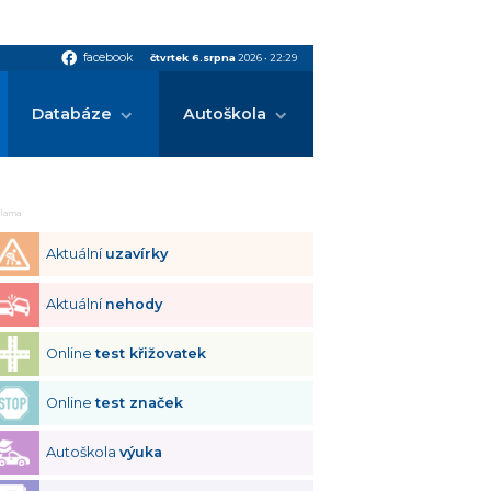
facebook
facebook
čtvrtek 6.srpna
2026
•
22:29
Databáze
Autoškola
klama
Aktuální
uzavírky
Aktuální
nehody
Online
test křižovatek
Online
test značek
Autoškola
výuka