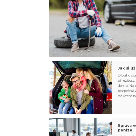
Jak si u
Dlouho oče
příležitost
doma. Na d
bezpečná a
na které n
Správa v
peníze