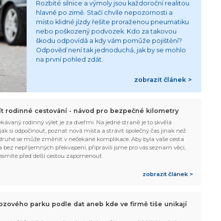
Rozbité silnice a výmoly jsou každoroční realitou
hlavně po zimě. Stačí chvíle nepozornosti a
místo klidné jízdy řešíte proraženou pneumatiku
nebo poškozený podvozek. Kdo za takovou
škodu odpovídá a kdy vám pomůže pojištění?
Odpověď není tak jednoduchá, jak by se mohlo
na první pohled zdát.
zobrazit článek >
žít rodinné cestování - návod pro bezpečné kilometry
kávaný rodinný výlet je za dveřmi. Na jedné straně je to skvělá
, jak si odpočinout, poznat nová místa a strávit společný čas jinak než
ruhé se může změnit v nečekané komplikace. Aby byla vaše cesta
 bez nepříjemných překvapení, připravili jsme pro vás seznam věcí,
esmíte před delší cestou zapomenout.
zobrazit článek >
ozového parku podle dat aneb kde ve firmě tiše unikají