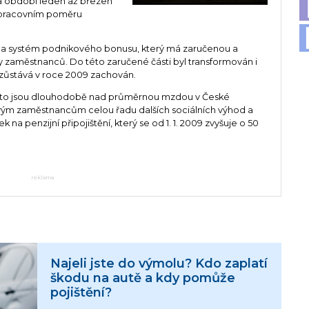
. Za období leden až březen
v pracovním poměru
edla systém podnikového bonusu, který má zaručenou a
ony zaměstnanců. Do této zaručené části byl transformován i
ze zůstává v roce 2009 zachován.
uto jsou dlouhodobě nad průměrnou mzdou v České
svým zaměstnancům celou řadu dalších sociálních výhod a
k na penzijní připojištění, který se od 1. 1. 2009 zvyšuje o 50
reklama
Najeli jste do výmolu? Kdo zaplatí
škodu na autě a kdy pomůže
pojištění?