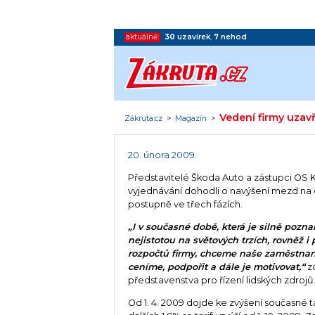
aktuálně:
30
uzavírek
,
7
nehod
Vedení firmy uza
Zákruta.cz
>
Magazín
>
20. února 2009
Představitelé Škoda Auto a zástupci OS 
vyjednávání dohodli o navýšení mezd na 
postupně ve třech fázích.
„I v současné době, která je silně pozn
nejistotou na světových trzích, rovněž i
rozpočtů firmy, chceme naše zaměstnance
ceníme, podpořit a dále je motivovat,“
zd
představenstva pro řízení lidských zdrojů
Od 1. 4. 2009 dojde ke zvýšení současné ta