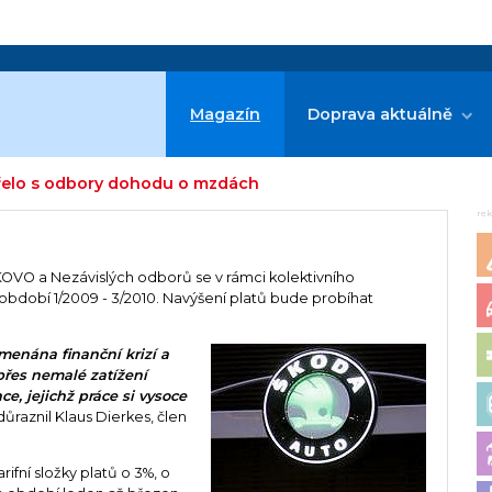
Magazín
Doprava aktuálně
vřelo s odbory dohodu o mzdách
re
KOVO a Nezávislých odborů se v rámci kolektivního
období 1/2009 - 3/2010. Navýšení platů bude probíhat
amenána finanční krizí a
 přes nemalé zatížení
, jejichž práce si vysoce
ůraznil Klaus Dierkes, člen
.
rifní složky platů o 3%, o