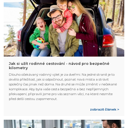
Jak si užít rodinné cestování - návod pro bezpečné
kilometry
Dlouho očekávaný rodinný výlet je za dveřmi. Na jedné straně je to
skvělá příležitost, jak si odpočinout, poznat nová místa a strávit
společný čas jinak než doma. Na druhé se může změnit v nečekané
komplikace. Aby byla vaše cesta bezpečná a bez nepříjemných
překvapení, připravili jsme pro vás seznam věcí, na které nesmíte
před delší cestou zapomenout.
zobrazit článek >