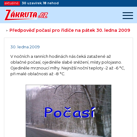
aktuálně:
30
uzavírek
,
18
nehod
Předpověď počasí pro řidiče na pátek 30. ledna 2009
>
Začátek reklamy
Konec reklamy
30. ledna 2009
V nočních a ranních hodinách nás čeká zatažené až
oblačné počasí, ojediněle slabé sněžení, místy polojasno.
Ojediněle mrznoucí mlhy. Nejnižší noční teploty -2 až -6 °C,
při malé oblačnosti až -8 °C.