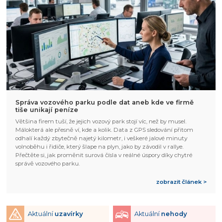
Správa vozového parku podle dat aneb kde ve firmě
tiše unikají peníze
Většina firem tuší, že jejich vozový park stojí víc, než by musel.
Málokterá ale přesně ví, kde a kolik. Data z GPS sledování přitom
odhalí každý zbytečně najetý kilometr, i veškeré jalové minuty
volnoběhu i řidiče, který šlape na plyn, jako by závodil v rallye.
Přečtěte si, jak proměnit surová čísla v reálné úspory díky chytré
správě vozového parku.
zobrazit článek >
Aktuální
uzavírky
Aktuální
nehody