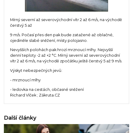
Mírný severní až severovýchodní vítr 2 až 6 m/s, na východě
čerstvý 5 až
9 m/s. Počasí přes den pak bude zatažené až oblačné,
ojediněle slabé sněžení, místy polojasno.
Nevyšších polohách pak hrozí mrznoucí mlhy. Nejvyšší
denní teploty -2 až +2 °C. Mírný severní až severovýchodní
vítr 2 až 6 m/s, na východě zpočátku ještě čerstvý 5 až 9 m/s.
Výskyt nebezpečných jevů:
- mrznoucí mlhy
- ledovka na cestách, občasné sněžení
Richard Vlček ; Zákruta.CZ
Další články