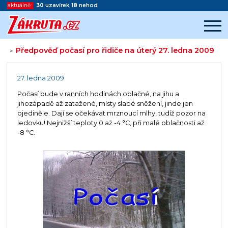
aktuálně:
30
uzavírek
,
18
nehod
Předpověď počasí pro řidiče na úterý 27. ledna 2009
>
Začátek reklamy
Konec reklamy
27. ledna 2009
Počasí bude v ranních hodinách oblačné, na jihu a
jihozápadě až zatažené, místy slabé sněžení, jinde jen
ojediněle. Dají se očekávat mrznoucí mlhy, tudíž pozor na
ledovku! Nejnižší teploty 0 až -4 °C, při malé oblačnosti až
-8 °C.