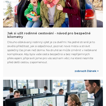
Jak si užít rodinné cestování - návod pro bezpečné
kilometry
Dlouho očekávaný rodinný výlet je za dveřmi. Na jedné straně je to
skvělá příležitost, jak si odpočinout, poznat nová místa a strávit
společný čas jinak než doma. Na druhé se může změnit v nečekané
komplikace. Aby byla vaše cesta bezpečná a bez nepříjemných
překvapení, připravili jsme pro vás seznam věcí, na které nesmíte
před delší cestou zapomenout.
zobrazit článek >