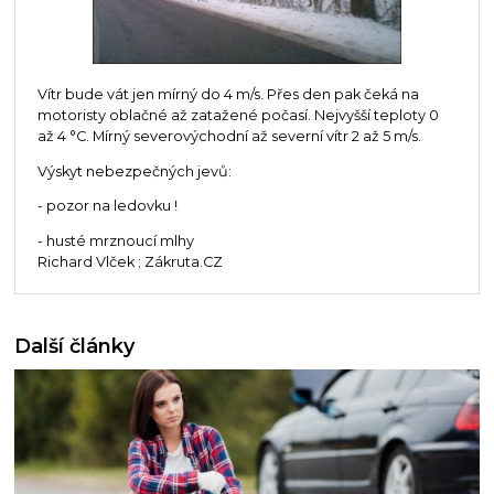
Vítr bude vát jen mírný do 4 m/s. Přes den pak čeká na
motoristy oblačné až zatažené počasí. Nejvyšší teploty 0
až 4 °C. Mírný severovýchodní až severní vítr 2 až 5 m/s.
Výskyt nebezpečných jevů:
- pozor na ledovku !
- husté mrznoucí mlhy
Richard Vlček ; Zákruta.CZ
Další články