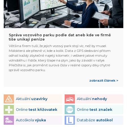
Správa vozového parku podle dat aneb kde ve firmě
tiše unikají peníze
Většina firem tuší, že jejich vozový park stojí víc, než by musel.
Málokterá ale přesně ví, kde a kolik. Data z GPS sledování přitom
odhalí každý zbytečně najetý kilometr, i veškeré jalové minuty
volnoběhu i řidiče, který šlape na plyn, jako by závodil v rallye.
Přečtěte si, jak proměnit surová čísla v reálné úspory díky chytré
správě vozového parku.
zobrazit článek >
Aktuální
uzavírky
Aktuální
nehody
Online
test křižovatek
Online
test značek
Autoškola
výuka
Databáze
autoškol