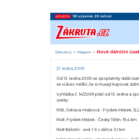
aktuálně:
30
uzavírek
,
20
nehod
Nové dálniční úseky
Zákruta.cz
>
Magazín
>
21. ledna 2009
Od 13. ledna 2009 se zpoplatnily další ú
se vůbec nelíbí, že si musejí kupovat dá
Vyhláška č. 14/2009 platí od 13. ledna a z
úseky:
R56, Ostrava-Hrabová - Frýdek-Místek, 12,
R48, Frýdek-Místek - Český Těšín, 19,4 km
R48 Bělotín - exit 1-3 v délce 3,1 km