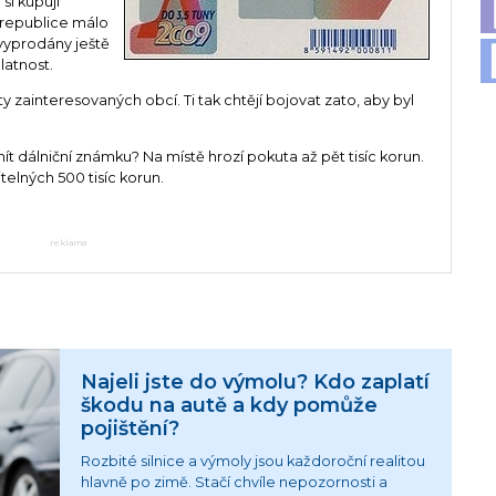
 si kupují
é republice málo
vyprodány ještě
latnost.
 zainteresovaných obcí. Ti tak chtějí bojovat zato, aby byl
ít dálniční známku? Na místě hrozí pokuta až pět tisíc korun.
telných 500 tisíc korun.
reklama
Najeli jste do výmolu? Kdo zaplatí
škodu na autě a kdy pomůže
pojištění?
Rozbité silnice a výmoly jsou každoroční realitou
hlavně po zimě. Stačí chvíle nepozornosti a