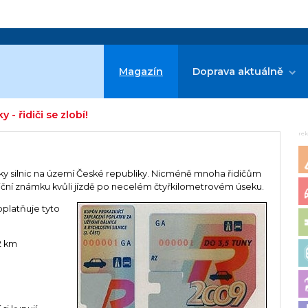
Magazín
Doprava aktuálně
 - řidiči se zlobí!
re
seky silnic na území České republiky. Nicméně mnoha řidičům
lniční známku kvůli jízdě po necelém čtyřkilometrovém úseku.
poplatňuje tyto
2 km