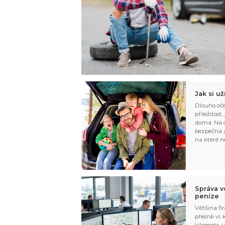
Jak si u
Dlouho oče
příležitost
doma. Na d
bezpečná a
na které n
Správa v
peníze
Většina fir
přesně ví,
kilometr, i