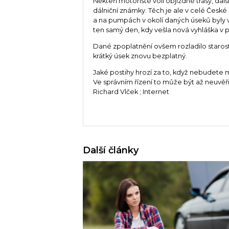
Někteří motoristé volí objízdné trasy, další
dálniční známky. Těch je ale v celé Česk
a na pumpách v okolí daných úseků byly 
ten samý den, kdy vešla nová vyhláška v p
Dané zpoplatnění ovšem rozladilo starosty
krátký úsek znovu bezplatný.
Jaké postihy hrozí za to, když nebudete m
Ve správním řízení to může být až neuvěři
Richard Vlček ; Internet
Další články