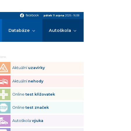
facebook
facebook
pátek 7.srpna
2026
•
16:08
Databáze
Autoškola
klama
Aktuální
uzavírky
Aktuální
nehody
Online
test křižovatek
Online
test značek
Autoškola
výuka