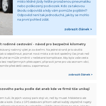
místo klidné jízdy řešíte proraženou pneumatiku
nebo poškozený podvozek. Kdo za takovou
škodu odpovídá a kdy vám pomůže pojištění?
Odpověď není tak jednoduchá, jak by se mohlo
na první pohled zdát.
zobrazit článek >
žít rodinné cestování - návod pro bezpečné kilometry
kávaný rodinný výlet je za dveřmi. Na jedné straně je to skvělá
, jak si odpočinout, poznat nová místa a strávit společný čas jinak než
ruhé se může změnit v nečekané komplikace. Aby byla vaše cesta
 bez nepříjemných překvapení, připravili jsme pro vás seznam věcí,
esmíte před delší cestou zapomenout.
zobrazit článek >
ozového parku podle dat aneb kde ve firmě tiše unikají
em tuší, že jejich vozový park stojí víc, než by musel. Málokterá ale
 kde a kolik. Data z GPS sledování přitom odhalí každý zbytečně najetý
 veškeré jalové minuty volnoběhu i řidiče, který šlape na plyn, jako by