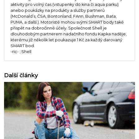
aktivity pro volný čas (vstupenky do kina či aqua parku)
anebo poukázky na produkty a služby partnerů
(McDonald’s, ČSA, Bontonland, FAnn, Bushman, Baťa,
PUMA, a další.). Motoristé mohou svými SMART body také
přispět na dobročinné účely. Společnost Shell je
dlouhodobým partnerem nadačního fondu Kapka naděje,
kterému již několik let poukazuje 1 Kč za každý darovaný
SMART bod.
-ric- ; Shell
Další články