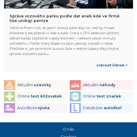
Správa vozového parku podle dat aneb kde ve firmě
tiše unikají peníze
Většina firem tuší, že jejich vozový park stojí víc, než by musel.
Málokterá ale přesně ví, kde a kolik. Data z GPS sledování přitom
odhalí každý zbytečně najetý kilometr, i veškeré jalové minuty
volnoběhu i řidiče, který šlape na plyn, jako by závodil v rallye.
Přečtěte si, jak proměnit surová čísla v reálné úspory díky chytré
správě vozového parku.
zobrazit článek >
Aktuální
uzavírky
Aktuální
nehody
Online
test křižovatek
Online
test značek
Autoškola
výuka
Databáze
autoškol
O nás
Cookies