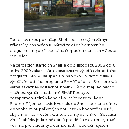
Touto novinkou pokračuje Shell spolu se svými věrnými
zákazníky v oslavách 10. výročí založení věrnostního
programu s nejdelší tradicí na čerpacích stanicích v České
republice.
Na čerpacích stanicích Shell je od 3. listopadu 2008 do 18.
ledna 2009 zákazníkům k dispozici nový leták věrnostního
programu SMART se speciální nabídkou. V rámci oslav 10.
výročí věrnostního programu SMART připravil Shell pro své
věrné zákazníky skutečnou novinku. Řidiči mají jedinečnou
možnost vyměnit nasbírané SMART body za
nezapomenutelný víkend s luxusním vozem Škoda
Superb. Zájemce navíc k vozidlu od Shellu dostane dárek
v podobě dvou palivových poukázek v hodnotě 500 Kč,
aby si mohl sám ověřit kvalitu a účinky paliv Shell. Součástí
zimní nabídky je, kromě dárků pro děti a elektroniky, také
novinka pro studenty a domácnosti – operační systém