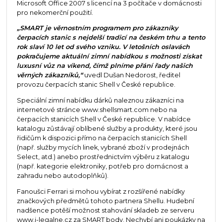
Microsoft Office 2007 s licencí na 3 počítače v domácnosti
pro nekomerční použití.
„SMART je věrnostním programem pro zákazníky
čerpacích stanic s nejdelší tradicí na českém trhu a tento
rok slaví 10 let od svého vzniku. V letošních oslavách
pokračujeme aktuální zimní nabídkou s možnosti získat
luxusní vůz na víkend, čímž plníme přání řady našich
věrných zákazníků,“
uvedl Dušan Nedorost, ředitel
provozu čerpacích stanic Shell v České republice.
Speciální zimní nabídku dárků naleznou zákazníci na
internetové stránce www.shellsmart.com nebo na
čerpacích stanicích Shell v České republice. V nabídce
katalogu zůstávají oblíbené služby a produkty, které jsou
řidičům k dispozici přímo na čerpacích stanicích Shell
(např. služby mycích linek, vybrané zboží v prodejnách
Select, atd.) anebo prostřednictvím výběru z katalogu
(např. kategorie elektroniky, potřeb pro domácnost a
zahradu nebo autodoplňků).
Fanoušci Ferrari si mohou vybírat z rozšířené nabídky
značkových předmětů tohoto partnera Shellu. Hudební
nadšence potěší možnost stahování skladeb ze serveru
www.i-legalne.cz za SMART body. Nechybí ani poukázky na