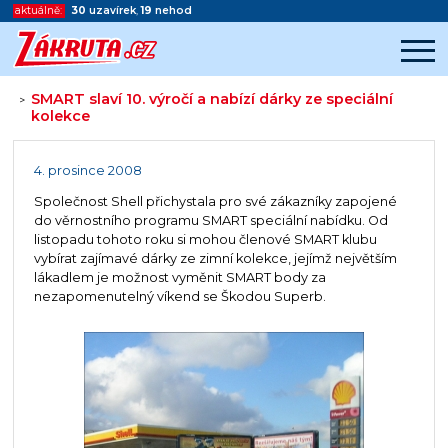
aktuálně:
30
uzavírek
,
19
nehod
SMART slaví 10. výročí a nabízí dárky ze speciální
>
kolekce
Začátek reklamy
Konec reklamy
4. prosince 2008
Společnost Shell přichystala pro své zákazníky zapojené
do věrnostního programu SMART speciální nabídku. Od
listopadu tohoto roku si mohou členové SMART klubu
vybírat zajímavé dárky ze zimní kolekce, jejímž největším
lákadlem je možnost vyměnit SMART body za
nezapomenutelný víkend se Škodou Superb.