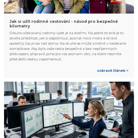
Jak si užít rodinné cestování - návod pro bezpečné
kilometry
Dlouho očekávaný rodinný výlet je za dveřmi. Na jedné straně je to
skvělá příležitost, jak si odpočinout, poznat nová místa a strávit
společný čas jinak než doma. Na druhé se může změnit v nečekané
komplikace. Aby byla vaše cesta bezpečná a bez nepříjemných
překvapení, připravili jsme pro vás seznam věcí, na které nesmíte
před delší cestou zapomenout.
zobrazit článek >