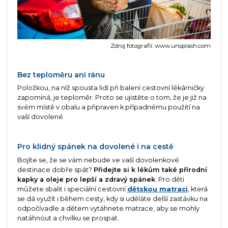
Zdroj fotografií: www.unsplash.com
Bez teploměru ani ránu
Položkou, na níž spousta lidí při balení cestovní lékárničky
zapomíná, je teploměr. Proto se ujistěte o tom, že je již na
svém místě v obalu a připraven k případnému použití na
vaší dovolené.
Pro klidný spánek na dovolené i na cestě
Bojíte se, že se vám nebude ve vaší dovolenkové
destinace dobře spát?
Přidejte si k lékům také přírodní
kapky a oleje pro lepší a zdravý spánek
. Pro děti
můžete sbalit i speciální cestovní
dětskou matraci
, která
se dá využít i během cesty, kdy si uděláte delší zastávku na
odpočívadle a dětem vytáhnete matrace, aby se mohly
natáhnout a chvilku se prospat.