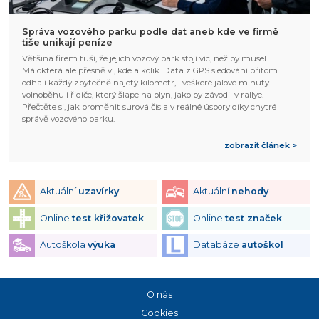
Správa vozového parku podle dat aneb kde ve firmě
tiše unikají peníze
Většina firem tuší, že jejich vozový park stojí víc, než by musel.
Málokterá ale přesně ví, kde a kolik. Data z GPS sledování přitom
odhalí každý zbytečně najetý kilometr, i veškeré jalové minuty
volnoběhu i řidiče, který šlape na plyn, jako by závodil v rallye.
Přečtěte si, jak proměnit surová čísla v reálné úspory díky chytré
správě vozového parku.
zobrazit článek >
Aktuální
uzavírky
Aktuální
nehody
Online
test křižovatek
Online
test značek
Autoškola
výuka
Databáze
autoškol
O nás
Cookies