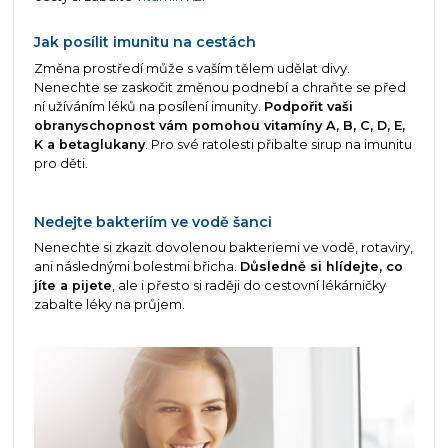
Jak posílit imunitu na cestách
Změna prostředí může s vaším tělem udělat divy.
Nenechte se zaskočit změnou podnebí a chraňte se před
ní užíváním léků na posílení imunity.
Podpořit vaši
obranyschopnost vám pomohou vitamíny A, B, C, D, E,
K a betaglukany
. Pro své ratolesti přibalte sirup na imunitu
pro děti.
Nedejte bakteriím ve vodě šanci
Nenechte si zkazit dovolenou bakteriemi ve vodě, rotaviry,
ani následnými bolestmi břicha.
Důsledně si hlídejte, co
jíte a pijete
, ale i přesto si raději do cestovní lékárničky
zabalte léky na průjem.