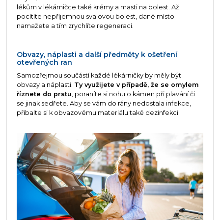
lékům v lékárničce také krémy a masti na bolest. Až
pocítíte nepříjemnou svalovou bolest, dané místo
namažete a tím zrychlíte regeneraci.
Obvazy, náplasti a další předměty k ošetření
otevřených ran
Samozřejmou součástí každé lékárničky by měly být
obvazy a náplasti.
Ty využijete v případě, že se omylem
říznete do prstu
, poraníte si nohu o kámen při plavání či
se jinak sedřete. Aby se vám do rány nedostala infekce,
přibalte si k obvazovému materiálu také dezinfekci.