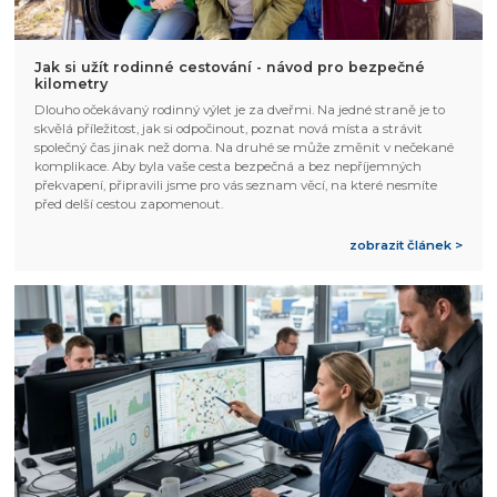
Jak si užít rodinné cestování - návod pro bezpečné
kilometry
Dlouho očekávaný rodinný výlet je za dveřmi. Na jedné straně je to
skvělá příležitost, jak si odpočinout, poznat nová místa a strávit
společný čas jinak než doma. Na druhé se může změnit v nečekané
komplikace. Aby byla vaše cesta bezpečná a bez nepříjemných
překvapení, připravili jsme pro vás seznam věcí, na které nesmíte
před delší cestou zapomenout.
zobrazit článek >