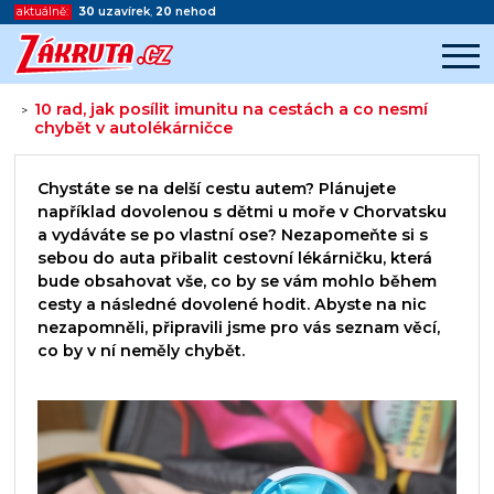
aktuálně:
30
uzavírek
,
20
nehod
10 rad, jak posílit imunitu na cestách a co nesmí
>
chybět v autolékárničce
Začátek reklamy
Konec reklamy
Chystáte se na delší cestu autem? Plánujete
například dovolenou s dětmi u moře v Chorvatsku
a vydáváte se po vlastní ose? Nezapomeňte si s
sebou do auta přibalit cestovní lékárničku, která
bude obsahovat vše, co by se vám mohlo během
cesty a následné dovolené hodit. Abyste na nic
nezapomněli, připravili jsme pro vás seznam věcí,
co by v ní neměly chybět.