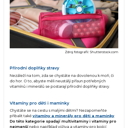
Zdroj fotografií: Shutterstock.com
Přírodní doplňky stravy
Nezáleží na tom, zda se chystáte na dovolenou k moři, či
do hor. O to, abyste měli neustálý přísun potřebných
vitamínů i minerálů se postarají přírodní doplňky stravy.
Vitamíny pro děti i maminky
Chystáte se na cestu s malými dětmi? Nezapomeňte
přibalit také
vitamíny a minerály pro děti a maminky
.
Do této kategorie spadají multivitaminy i vitaminy pro
nejmenší
nebo například výživa a vitamíny pro kojící