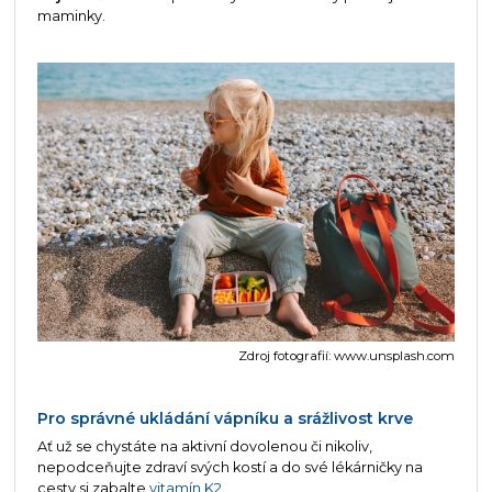
maminky.
Zdroj fotografií: www.unsplash.com
Pro správné ukládání vápníku a srážlivost krve
Ať už se chystáte na aktivní dovolenou či nikoliv,
nepodceňujte zdraví svých kostí a do své lékárničky na
cesty si zabalte
vitamín K2
.