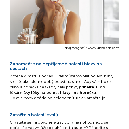
Zdroj fotografií: www.unsplash.com
Zapomeňte na nepříjemné bolesti hlavy na
cestách
Změna klimatu a počasí u vás může vyvolat bolesti hlavy,
stejně jako dlouhodobý pobyt na slunci. Aby vám bolest
hlavy a horečka nezkazily celý pobyt,
přibalte si do
lékárničky léky na bolest hlavy i na horečku
.
Bolavé nohy a záda po celodenní túře? Namažte je!
Zatočte s bolestí svalů
Chystáte se na dovolené trávit dny na nohou nebo se
bojíte, že vás zmůže dlouhá cesta autem? Přihoďte si k