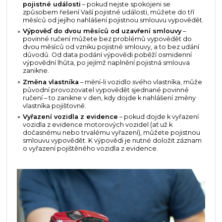
pojistné události
– pokud nejste spokojeni se
způsobem řešení Vaší pojistné události, můžete do tří
měsíců od jejího nahlášení pojistnou smlouvu vypovědět.
Výpověď do dvou měsíců od uzavření smlouvy
–
povinné ručení můžete bez problémů vypovědět do
dvou měsíců od vzniku pojistné smlouvy, a to bez udání
důvodů. Od data podání výpovědi poběží osmidenní
výpovědní lhůta, po jejímž naplnění pojistná smlouva
zanikne.
Změna vlastníka
– mění-li vozidlo svého vlastníka, může
původní provozovatel vypovědět sjednané povinné
ručení – to zanikne v den, kdy dojde k nahlášení změny
vlastníka pojišťovně.
Vyřazení vozidla z evidence
– pokud dojde k vyřazení
vozidla z evidence motorových vozidel (ať už k
dočasnému nebo trvalému vyřazení), můžete pojistnou
smlouvu vypovědět. K výpovědi je nutné doložit záznam
o vyřazení pojištěného vozidla z evidence.