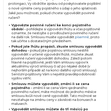
prolongaci, Vy obdržíte zprávu od poskytovatele pojištění
o nové výměře ceny pojistného s údaji o jeho splatnosti.
Jaké jsou možnosti, pokud chcete vypovědět povinné
ručení?
Vypovězte povinné ručení ke konci pojistného
období
– pohlídejte si výpovědní lhůtu a včas pojišťovně
oznamte, že nestojíte o prodloužení povinného ručení
na další rok. Smlouvu musíte vypovědět
písemně
, proto
tak učiňte s dostatečným předstihem.
Pokud jste lhůtu propásli, zkuste smlouvu vypovědět
dohodou
– pokud jste pojistnou smlouvu nestihli
vypovědět v určené výpovědní lhůtě, můžete zkusit
povinné ručení vypovědět dohodou. Záleží potom
hlavně na pojišťovně, jestli Vám smlouvu vypoví k
aktuálnímu výročí smlouvy či až po nějaké době (v
nejhorším případě až na konci dalšího výročí smlouvy).
Seriózní pojišťovny Vám s největší pravděpodobností
vyjdou vstříc.
Smlouvu můžete vypovědět, změní-li se cena
pojistného
– změní-li se cena Vámi sjednaného
povinného ručení, máte možnost do jednoho měsíce
smlouvu kvůli nové ceně vypovědět. Tato možnost se
nevztahuje na změnu ceny v závislosti na bonusech a
malusech.
Vypovědět smlouvu můžete do tří měsíců po