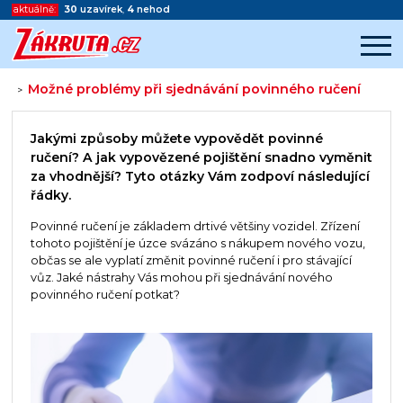
aktuálně:
30
uzavírek
,
4
nehod
Možné problémy při sjednávání povinného ručení
>
Začátek reklamy
Konec reklamy
Jakými způsoby můžete vypovědět povinné
ručení? A jak vypovězené pojištění snadno vyměnit
za vhodnější? Tyto otázky Vám zodpoví následující
řádky.
Povinné ručení je základem drtivé většiny vozidel. Zřízení
tohoto pojištění je úzce svázáno s nákupem nového vozu,
občas se ale vyplatí změnit povinné ručení i pro stávající
vůz. Jaké nástrahy Vás mohou při sjednávání nového
povinného ručení potkat?