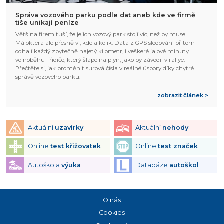
Správa vozového parku podle dat aneb kde ve firmě
tiše unikají peníze
Většina firem tuší, že jejich vozový park stojí víc, než by musel.
Málokterá ale přesně ví, kde a kolik. Data z GPS sledování přitom
odhalí každý zbytečně najetý kilometr, i veškeré jalové minuty
volnoběhu i řidiče, který šlape na plyn, jako by závodil v rallye.
Přečtěte si, jak proměnit surová čísla v reálné úspory díky chytré
správě vozového parku.
zobrazit článek >
Aktuální
uzavírky
Aktuální
nehody
Online
test křižovatek
Online
test značek
Autoškola
výuka
Databáze
autoškol
O nás
Cookies