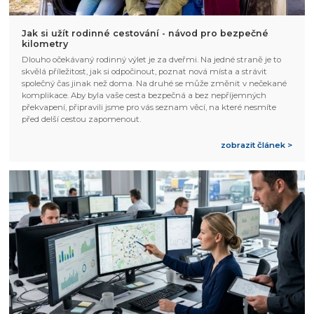
Jak si užít rodinné cestování - návod pro bezpečné
kilometry
Dlouho očekávaný rodinný výlet je za dveřmi. Na jedné straně je to
skvělá příležitost, jak si odpočinout, poznat nová místa a strávit
společný čas jinak než doma. Na druhé se může změnit v nečekané
komplikace. Aby byla vaše cesta bezpečná a bez nepříjemných
překvapení, připravili jsme pro vás seznam věcí, na které nesmíte
před delší cestou zapomenout.
zobrazit článek >