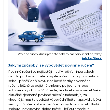
Povinné ručení dnes sjednáte během pár minut online, zdroj:
Adobe Stock
Jakými způsoby lze vypovědět povinné ručení?
Povinné ručení se nejčastěji hradí v ročních intervalech –
není to podmínkou, ale obvykle roční úhrada pojistného s
sebou přináší další slevu z celkové částky povinného
ručení. Běžně se pojistné smlouvy po jednom roce
automaticky obnoví. V případě, že chcete vypovědět Vaše
aktuálně sjednané povinné ručení a nahradit jej za
vhodnější, musíte dodržet výpovědní lhůtu – zpravidla bývá
šest týdnů před datem výročí smlouvy. Pokud v této lhůtě
smlouvu nevypovíte, dojde právě k její automatické