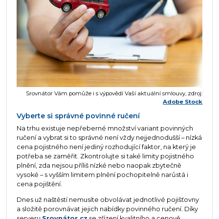
Srovnátor Vám pomůže i s výpovědí Vaší aktuální smlouvy, zdroj:
Adobe Stock
Vyberte si správné povinné ručení
Na trhu existuje nepřeberné množství variant povinných
ručení a vybrat si to správné není vždy nejjednodušší – nízká
cena pojistného není jediný rozhodující faktor, na který je
potřeba se zaměřit. Zkontrolujte si také limity pojistného
plnění, zda nejsou příliš nízké nebo naopak zbytečně
vysoké – s vyšším limitem plnění pochopitelně narůstá i
cena pojištění.
Dnes už naštěstí nemusíte obvolávat jednotlivé pojišťovny
a složitě porovnávat jejich nabídky povinného ručení. Díky
serveru
Srovnátor.cz
se zřízení kvalitního a cenově