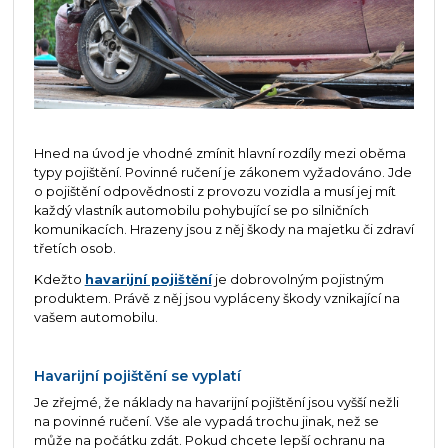
Hned na úvod je vhodné zmínit hlavní rozdíly mezi oběma
typy pojištění. Povinné ručení je zákonem vyžadováno. Jde
o pojištění odpovědnosti z provozu vozidla a musí jej mít
každý vlastník automobilu pohybující se po silničních
komunikacích. Hrazeny jsou z něj škody na majetku či zdraví
třetích osob.
Kdežto
havarijní pojištění
je dobrovolným pojistným
produktem. Právě z něj jsou vypláceny škody vznikající na
vašem automobilu.
Havarijní pojištění se vyplatí
Je zřejmé, že náklady na havarijní pojištění jsou vyšší nežli
na povinné ručení. Vše ale vypadá trochu jinak, než se
může na počátku zdát. Pokud chcete lepší ochranu na