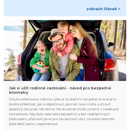
zobrazit článek >
Jak si užít rodinné cestování - návod pro bezpečné
kilometry
Dlouho očekávaný rodinný výlet je za dveřmi. Na jedné straně je to
skvělá příležitost, jak si odpočinout, poznat nová místa a strávit
společný čas jinak než doma. Na druhé se může změnit v nečekané
komplikace. Aby byla vaše cesta bezpečná a bez nepříjemných
překvapení, připravili jsme pro vás seznam věcí, na které nesmíte
před delší cestou zapomenout.