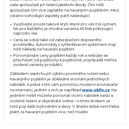
vaše spoluúčast při řešení jakékoliv škody. Čím nižší
spoluúčast, tím více zaplatíte na havarijním pojištěním. Mezi
ostatní rozhodující aspekty patří následující.
Využívejte pouze takové krytí, které pro vás má význam.
Ne pro každého je vhodná varianta All Risk pokrývající
naprosto vše.
Cena se odvíjí také od zabezpečení dopravního
prostředku. Automobily s vyhledávacím systémem mají
nižší náklady na havarijní pojištění.
Porovnávejte ceny pojištění každý rok a nebojte se
přecházet od pojišťovny k pojišťovně, popřípadě měňte
zvolené varianty produktů.
Základem úspěchu při výběru povinného ručení nebo
havarijního pojištění je důkladné srovnání jednotlivých
nabídek. A právě s tím vám pomohou moderní srovnávače
na internetu, jedním z nich je například
www.okfin.cz
. Na
jediném místě můžete porovnat vícero nabídek naráz a
zvolené řešení si objednáte online. I s tímto krokem se
totiž pojí další zvýhodnění a slevy. V dnešní době není třeba
platit za havarijní pojištění více, než musíte.