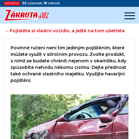
aktuálně:
30
uzavírek
,
18
nehod
Pojistěte si vlastní vozidlo, a ještě na tom ušetřete
>
Začátek reklamy
Konec reklamy
Povinné ručení není tím jediným pojištěním, které
můžete využít v silničním provozu. Zvolte produkt,
s nímž se budete chránit nejenom v okamžiku, kdy
způsobíte nehodu někomu cizímu. Dejte přednost
také ochraně vlastního majetku. Využijte havarijní
pojištění.