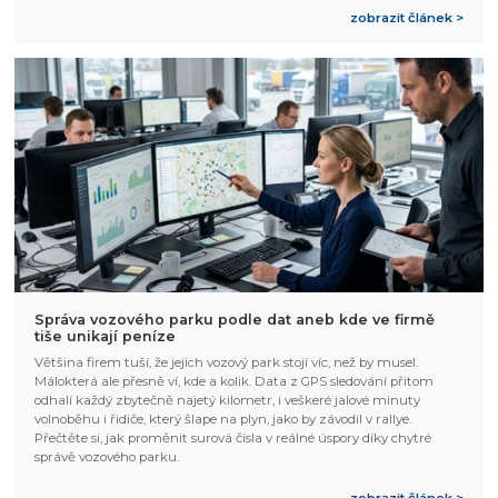
zobrazit článek >
Správa vozového parku podle dat aneb kde ve firmě
tiše unikají peníze
Většina firem tuší, že jejich vozový park stojí víc, než by musel.
Málokterá ale přesně ví, kde a kolik. Data z GPS sledování přitom
odhalí každý zbytečně najetý kilometr, i veškeré jalové minuty
volnoběhu i řidiče, který šlape na plyn, jako by závodil v rallye.
Přečtěte si, jak proměnit surová čísla v reálné úspory díky chytré
správě vozového parku.
zobrazit článek >