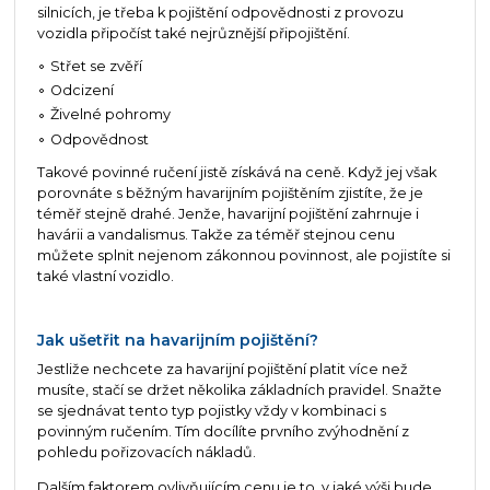
silnicích, je třeba k pojištění odpovědnosti z provozu
vozidla připočíst také nejrůznější připojištění.
Střet se zvěří
Odcizení
Živelné pohromy
Odpovědnost
Takové povinné ručení jistě získává na ceně. Když jej však
porovnáte s běžným havarijním pojištěním zjistíte, že je
téměř stejně drahé. Jenže, havarijní pojištění zahrnuje i
havárii a vandalismus. Takže za téměř stejnou cenu
můžete splnit nejenom zákonnou povinnost, ale pojistíte si
také vlastní vozidlo.
Jak ušetřit na havarijním pojištění?
Jestliže nechcete za havarijní pojištění platit více než
musíte, stačí se držet několika základních pravidel. Snažte
se sjednávat tento typ pojistky vždy v kombinaci s
povinným ručením. Tím docílíte prvního zvýhodnění z
pohledu pořizovacích nákladů.
Dalším faktorem ovlivňujícím cenu je to, v jaké výši bude