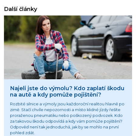
Další články
Najeli jste do výmolu? Kdo zaplatí škodu
na autě a kdy pomůže pojištění?
Rozbité silnice a výmoly jsou každoroční realitou hlavně po
zimě. Stačí chvíle nepozornosti a místo klidné jízdy řešíte
proraženou pneumatiku nebo poškozený podvozek. Kdo
za takovou škodu odpovídá a kdy vám pomůže pojištění?
Odpověď není tak jednoduchá, jak by se mohlo na první
pohled zdát.