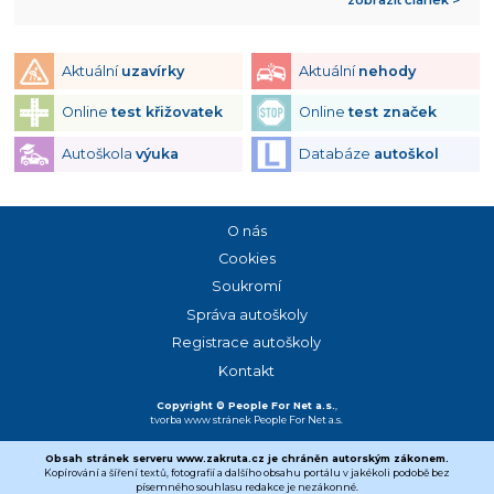
Aktuální
uzavírky
Aktuální
nehody
Online
test křižovatek
Online
test značek
Autoškola
výuka
Databáze
autoškol
O nás
Cookies
Soukromí
Správa autoškoly
Registrace autoškoly
Kontakt
Copyright © People For Net a.s.
,
tvorba www stránek
People For Net a.s.
Obsah stránek serveru www.zakruta.cz je chráněn autorským zákonem.
Kopírování a šíření textů, fotografií a dalšího obsahu portálu v jakékoli podobě bez
písemného souhlasu redakce je nezákonné.