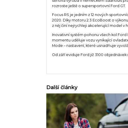
sériová výroba v německém Saarlouis prá
rozroste ještě o supersportovní Ford GT.
Focus RS je jedním z 12 nových sportovní
2020. Díky motoru 2.3 EcoBoost o výkonu 2
z něj činí nejrychleji akcelerující model v 
Inovativní systém pohonu všech kol Fo
momentu uděluje vozu vynikající ovladate
Mode – nastavení, které usnadňuje vyvolá
Od září eviduje Ford již 3100 objednávek 
Další články