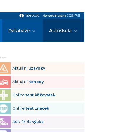
facebook
facebook
čtvrtek 6.srpna
2026
•
7:51
Databáze
Autoškola
klama
Aktuální
uzavírky
Aktuální
nehody
Online
test křižovatek
Online
test značek
Autoškola
výuka