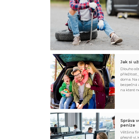
Jak si u
Dlouho oče
příležitost
doma. Na d
bezpečná a
na které n
Správa v
peníze
Většina fir
přesně ví,