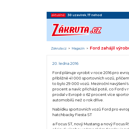
aktuálně:
30
uzavírek
,
17
nehod
Ford zahájil výro
Zákruta.cz
>
Magazín
>
20. ledna 2016
Ford plánuje vyrobit v roce 2016 pro evr
přibližně 41 000 sportovních vozů, přičem
to bylo 29 000 vozů. Meziroční navýšení ta
procent a navíc přichází poté, co Ford v 
prodal v Evropě o 62 procent více sporto
automobilů než o rok dříve.
Nabídku sportovních vozů Ford pro evrops
hatchbacky Fiesta ST
a Focus ST, nový Mustang a nový Focus R