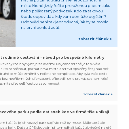
hlavně po zimě. Stačí chvíle nepozornosti a
místo klidné jízdy řešíte proraženou pneumatiku
nebo poškozený podvozek. Kdo za takovou
škodu odpovídá a kdy vám pomůže pojištění?
Odpověď není tak jednoduchá, jak by se mohlo
na první pohled zdát.
zobrazit článek >
žít rodinné cestování - návod pro bezpečné kilometry
kávaný rodinný výlet je za dveřmi. Na jedné straně je to skvělá
, jak si odpočinout, poznat nová místa a strávit společný čas jinak než
ruhé se může změnit v nečekané komplikace. Aby byla vaše cesta
 bez nepříjemných překvapení, připravili jsme pro vás seznam věcí,
esmíte před delší cestou zapomenout.
zobrazit článek >
ozového parku podle dat aneb kde ve firmě tiše unikají
em tuší, že jejich vozový park stojí víc, než by musel. Málokterá ale
 kde a kolik. Data z GPS sledování přitom odhalí každý zbytečně najetý