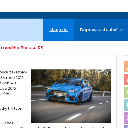
Magazín
Doprava aktuálně
bu nového Focusu RS
re
opské zákazníky
ž v roce 2015
k činí 40
roce 2015
vních
ký trh tvoří
S, jehož