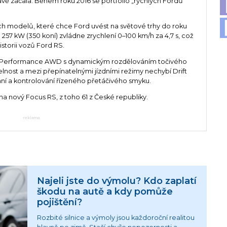
vě začala. Během roku 2016 se portfolio „rychlých Fordů“
ch modelů, které chce Ford uvést na světové trhy do roku
57 kW (350 koní) zvládne zrychlení 0–100 km/h za 4,7 s, což
historii vozů Ford RS.
rd Performance AWD s dynamickým rozdělováním točivého
lnost a mezi přepínatelnými jízdními režimy nechybí Drift
ní a kontrolování řízeného přetáčivého smyku.
na nový Focus RS, z toho 61 z České republiky.
reklama
Najeli jste do výmolu? Kdo zaplatí
škodu na autě a kdy pomůže
pojištění?
Rozbité silnice a výmoly jsou každoroční realitou