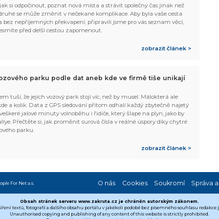
, jak si odpočinout, poznat nová místa a strávit společný čas jinak než
ruhé se může změnit v nečekané komplikace. Aby byla vaše cesta
 bez nepříjemných překvapení, připravili jsme pro vás seznam věcí,
esmíte před delší cestou zapomenout.
zobrazit článek >
ozového parku podle dat aneb kde ve firmě tiše unikají
em tuší, že jejich vozový park stojí víc, než by musel. Málokterá ale
 kde a kolik. Data z GPS sledování přitom odhalí každý zbytečně najetý
 veškeré jalové minuty volnoběhu i řidiče, který šlape na plyn, jako by
allye. Přečtěte si, jak proměnit surová čísla v reálné úspory díky chytré
ového parku.
zobrazit článek >
O nás
Cookies
Soukromí
Správa a
ople For Net a.s.
Obsah stránek serveru www.zakruta.cz je chráněn autorským zákonem.
šíření textů, fotografií a dalšího obsahu portálu v jakékoli podobě bez písemného souhlasu redakce
Unauthorised copying and publishing of any content of this website is strictly prohibited.