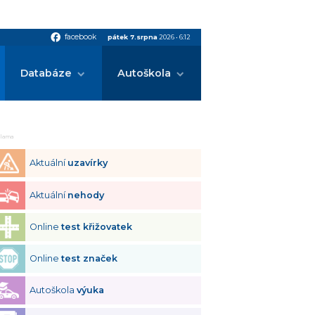
facebook
facebook
pátek 7.srpna
2026
•
6:12
Databáze
Autoškola
klama
Aktuální
uzavírky
Aktuální
nehody
Online
test křižovatek
Online
test značek
Autoškola
výuka