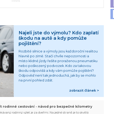
reklama
Najeli jste do výmolu? Kdo zaplatí
škodu na autě a kdy pomůže
pojištění?
Rozbité silnice a výmoly jsou každoroční realitou
hlavně po zimě. Stačí chvíle nepozornosti a
místo klidné jízdy řešíte proraženou pneumatiku
nebo poškozený podvozek. Kdo za takovou
škodu odpovídá a kdy vám pomůže pojištění?
Odpověď není tak jednoduchá, jak by se mohlo
na první pohled zdát.
zobrazit článek >
žít rodinné cestování - návod pro bezpečné kilometry
kávaný rodinný výlet je za dveřmi. Na jedné straně je to skvělá