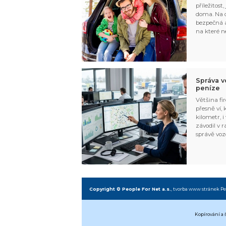
příležitost
doma. Na d
bezpečná a
na které n
Správa v
peníze
Většina fir
přesně ví,
kilometr, i
závodil v r
správě voz
Copyright © People For Net a.s.
,
tvorba www stránek
Pe
Kopírování a 