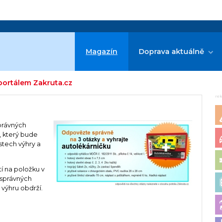
Magazín
Doprava aktuálně
 portálem Zakruta.cz
re
správných
 který bude
tech výhry a
í na položku v
 správných
výhru obdrží.