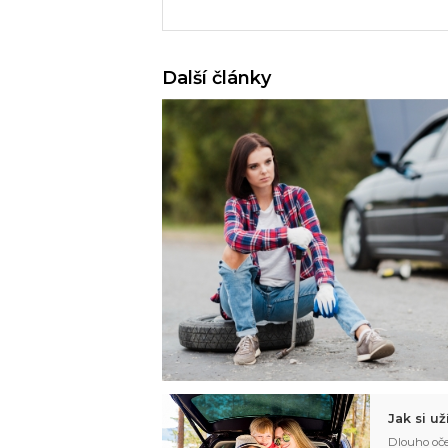
Další články
Jak si u
Dlouho oče