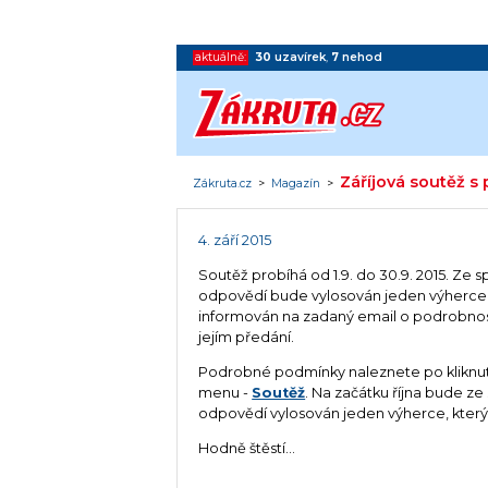
aktuálně:
30
uzavírek
,
7
nehod
Záříjová soutěž s
Zákruta.cz
>
Magazín
>
4. září 2015
Soutěž probíhá od 1.9. do 30.9. 2015. Ze 
odpovědí bude vylosován jeden výherce,
informován na zadaný email o podrobnos
jejím předání.
Podrobné podmínky naleznete po kliknut
menu -
Soutěž
. Na začátku října bude ze
odpovědí vylosován jeden výherce, který 
Hodně štěstí...