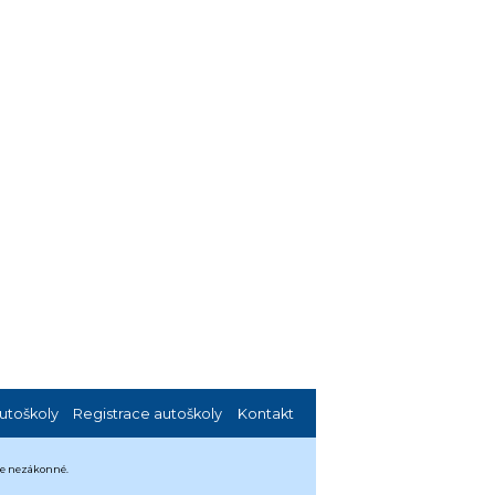
utoškoly
Registrace autoškoly
Kontakt
 je nezákonné.