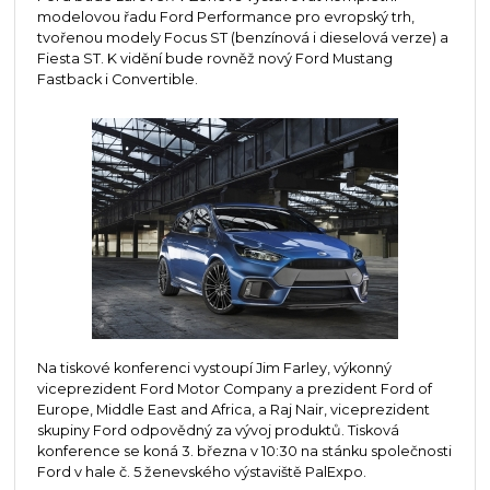
modelovou řadu Ford Performance pro evropský trh,
tvořenou modely Focus ST (benzínová i dieselová verze) a
Fiesta ST. K vidění bude rovněž nový Ford Mustang
Fastback i Convertible.
Na tiskové konferenci vystoupí Jim Farley, výkonný
viceprezident Ford Motor Company a prezident Ford of
Europe, Middle East and Africa, a Raj Nair, viceprezident
skupiny Ford odpovědný za vývoj produktů. Tisková
konference se koná 3. března v 10:30 na stánku společnosti
Ford v hale č. 5 ženevského výstaviště PalExpo.