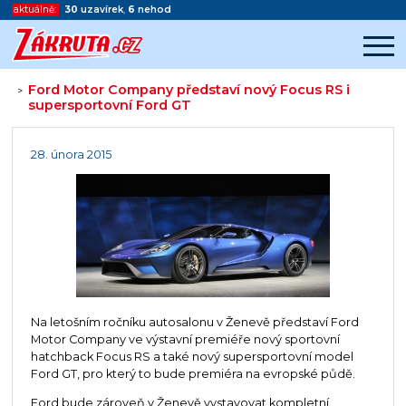
aktuálně:
30
uzavírek
,
6
nehod
Ford Motor Company představí nový Focus RS i
>
supersportovní Ford GT
Začátek reklamy
Konec reklamy
28. února 2015
Na letošním ročníku autosalonu v Ženevě představí Ford
Motor Company ve výstavní premiéře nový sportovní
hatchback Focus RS a také nový supersportovní model
Ford GT, pro který to bude premiéra na evropské půdě.
Ford bude zároveň v Ženevě vystavovat kompletní