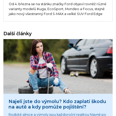
Od 4. března se na stánku značky Ford objeví rovněž různé
varianty modelů Kuga, EcoSport, Mondeo a Focus, stejně
jako nový všestranný Ford S-MAX a velké SUV Ford Edge
Další články
Najeli jste do výmolu? Kdo zaplatí škodu
na autě a kdy pomůže pojištění?
Rozbité silnice a výmoly jsou každoroční realitou hlavně po