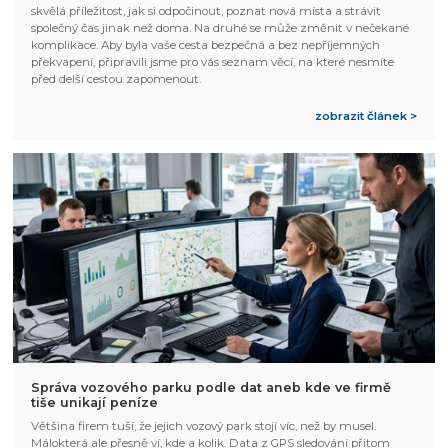
skvělá příležitost, jak si odpočinout, poznat nová místa a strávit
společný čas jinak než doma. Na druhé se může změnit v nečekané
komplikace. Aby byla vaše cesta bezpečná a bez nepříjemných
překvapení, připravili jsme pro vás seznam věcí, na které nesmíte
před delší cestou zapomenout.
zobrazit článek >
Správa vozového parku podle dat aneb kde ve firmě
tiše unikají peníze
Většina firem tuší, že jejich vozový park stojí víc, než by musel.
Málokterá ale přesně ví, kde a kolik. Data z GPS sledování přitom