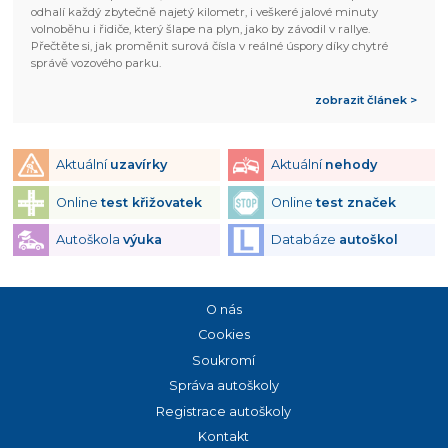
odhalí každý zbytečně najetý kilometr, i veškeré jalové minuty
volnoběhu i řidiče, který šlape na plyn, jako by závodil v rallye.
Přečtěte si, jak proměnit surová čísla v reálné úspory díky chytré
správě vozového parku.
zobrazit článek >
Aktuální
uzavírky
Aktuální
nehody
Online
test křižovatek
Online
test značek
Autoškola
výuka
Databáze
autoškol
O nás
Cookies
Soukromí
Správa autoškoly
Registrace autoškoly
Kontakt