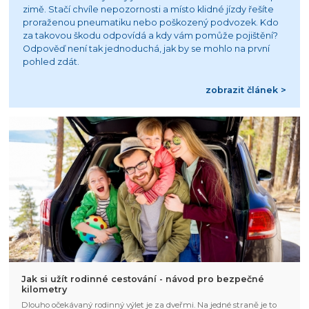
zimě. Stačí chvíle nepozornosti a místo klidné jízdy řešíte
proraženou pneumatiku nebo poškozený podvozek. Kdo
za takovou škodu odpovídá a kdy vám pomůže pojištění?
Odpověď není tak jednoduchá, jak by se mohlo na první
pohled zdát.
zobrazit článek >
Jak si užít rodinné cestování - návod pro bezpečné
kilometry
Dlouho očekávaný rodinný výlet je za dveřmi. Na jedné straně je to