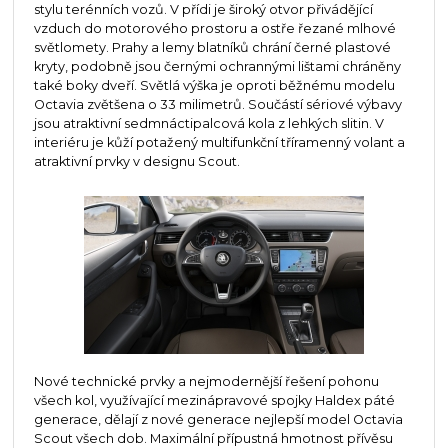
stylu terénních vozů. V přídi je široký otvor přivádějící
vzduch do motorového prostoru a ostře řezané mlhové
světlomety. Prahy a lemy blatníků chrání černé plastové
kryty, podobně jsou černými ochrannými lištami chráněny
také boky dveří. Světlá výška je oproti běžnému modelu
Octavia zvětšena o 33 milimetrů. Součástí sériové výbavy
jsou atraktivní sedmnáctipalcová kola z lehkých slitin. V
interiéru je kůží potažený multifunkční tříramenný volant a
atraktivní prvky v designu Scout.
Nové technické prvky a nejmodernější řešení pohonu
všech kol, využívající mezinápravové spojky Haldex páté
generace, dělají z nové generace nejlepší model Octavia
Scout všech dob. Maximální přípustná hmotnost přívěsu