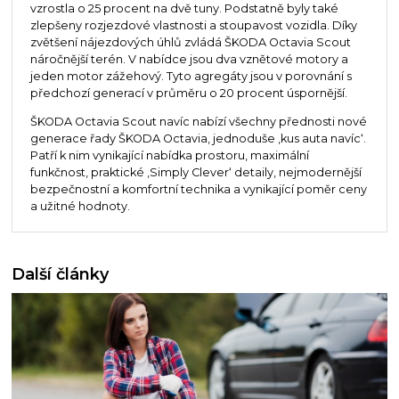
vzrostla o 25 procent na dvě tuny. Podstatně byly také
zlepšeny rozjezdové vlastnosti a stoupavost vozidla. Díky
zvětšení nájezdových úhlů zvládá ŠKODA Octavia Scout
náročnější terén. V nabídce jsou dva vznětové motory a
jeden motor zážehový. Tyto agregáty jsou v porovnání s
předchozí generací v průměru o 20 procent úspornější.
ŠKODA Octavia Scout navíc nabízí všechny přednosti nové
generace řady ŠKODA Octavia, jednoduše ‚kus auta navíc‘.
Patří k nim vynikající nabídka prostoru, maximální
funkčnost, praktické ‚Simply Clever‘ detaily, nejmodernější
bezpečnostní a komfortní technika a vynikající poměr ceny
a užitné hodnoty.
Další články