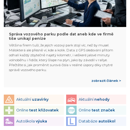
Správa vozového parku podle dat aneb kde ve firmě
tiše unikají peníze
Většina firem tuší, že jejich vozový park stojí víc, než by musel.
Málokterá ale přesně ví, kde a kolik. Data z GPS sledování přitom
odhalí každý zbytečně najetý kilometr, i veškeré jalové minuty
volnoběhu i řidiče, který šlape na plyn, jako by závodil v rallye.
Přečtěte si, jak proměnit surová čísla v reálné úspory díky chytré
správě vozového parku.
zobrazit článek >
Aktuální
uzavírky
Aktuální
nehody
Online
test křižovatek
Online
test značek
Autoškola
výuka
Databáze
autoškol