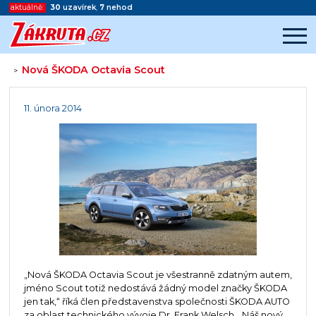
aktuálně:
30
uzavírek
,
7
nehod
Nová ŠKODA Octavia Scout
>
Začátek reklamy
Konec reklamy
11. února 2014
„Nová ŠKODA Octavia Scout je všestranně zdatným autem,
jméno Scout totiž nedostává žádný model značky ŠKODA
jen tak,“ říká člen představenstva společnosti ŠKODA AUTO
za oblast technického vývoje Dr. Frank Welsch. „Náš nový