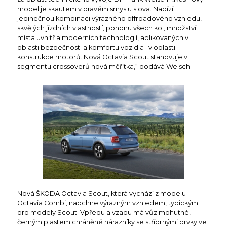
model je skautem v pravém smyslu slova. Nabízí
jedinečnou kombinaci výrazného offroadového vzhledu,
skvělých jízdních vlastností, pohonu všech kol, množství
místa uvnitř a moderních technologií, aplikovaných v
oblasti bezpečnosti a komfortu vozidla i v oblasti
konstrukce motorů. Nová Octavia Scout stanovuje v
segmentu crossoverů nová měřítka,“ dodává Welsch.
Nová ŠKODA Octavia Scout, která vychází z modelu
Octavia Combi, nadchne výrazným vzhledem, typickým
pro modely Scout. Vpředu a vzadu má vůz mohutné,
černým plastem chráněné nárazníky se stříbrnými prvky ve