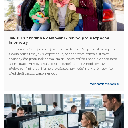
Jak si užít rodinné cestování - návod pro bezpečné
kilometry
Dlouho očekávaný rodinný výlet je za dveřmi. Na jedné straně je to
skvělá příležitost, jak si odpočinout, poznat nová místa a strávit
společný čas jinak než doma. Na druhé se může změnit v nečekané
komplikace. Aby byla vaše cesta bezpečná a bez nepříjemných
překvapení, připravili jsme pro vás seznam věcí, na které nesmíte
před delší cestou zapomenout.
zobrazit článek >