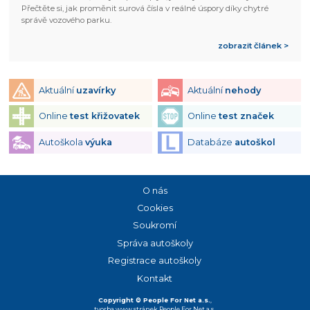
Přečtěte si, jak proměnit surová čísla v reálné úspory díky chytré
správě vozového parku.
zobrazit článek >
Aktuální
uzavírky
Aktuální
nehody
Online
test křižovatek
Online
test značek
Autoškola
výuka
Databáze
autoškol
O nás
Cookies
Soukromí
Správa autoškoly
Registrace autoškoly
Kontakt
Copyright © People For Net a.s.
,
tvorba www stránek
People For Net a.s.