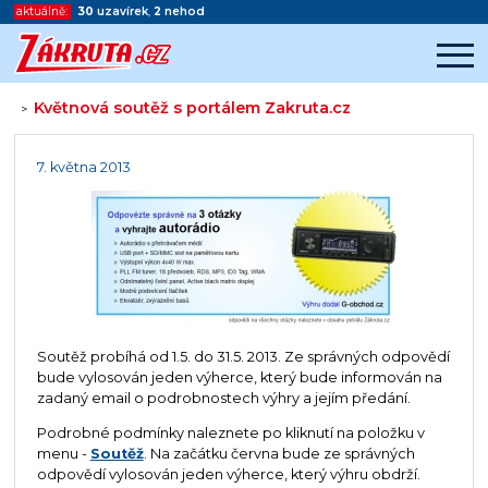
aktuálně:
30
uzavírek
,
2
nehod
Květnová soutěž s portálem Zakruta.cz
>
Začátek reklamy
Konec reklamy
7. května 2013
Soutěž probíhá od 1.5. do 31.5. 2013. Ze správných odpovědí
bude vylosován jeden výherce, který bude informován na
zadaný email o podrobnostech výhry a jejím předání.
Podrobné podmínky naleznete po kliknutí na položku v
menu -
Soutěž
. Na začátku června bude ze správných
odpovědí vylosován jeden výherce, který výhru obdrží.