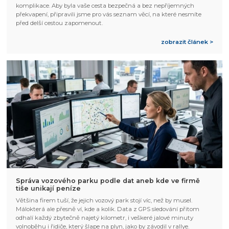
komplikace. Aby byla vaše cesta bezpečná a bez nepříjemných
překvapení, připravili jsme pro vás seznam věcí, na které nesmíte
před delší cestou zapomenout.
zobrazit článek >
Správa vozového parku podle dat aneb kde ve firmě
tiše unikají peníze
Většina firem tuší, že jejich vozový park stojí víc, než by musel.
Málokterá ale přesně ví, kde a kolik. Data z GPS sledování přitom
odhalí každý zbytečně najetý kilometr, i veškeré jalové minuty
volnoběhu i řidiče, který šlape na plyn, jako by závodil v rallye.