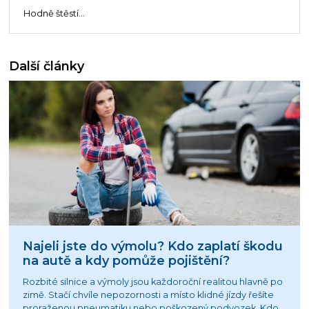
Hodně štěstí...
Další články
Najeli jste do výmolu? Kdo zaplatí škodu
na autě a kdy pomůže pojištění?
Rozbité silnice a výmoly jsou každoroční realitou hlavně po
zimě. Stačí chvíle nepozornosti a místo klidné jízdy řešíte
proraženou pneumatiku nebo poškozený podvozek. Kdo