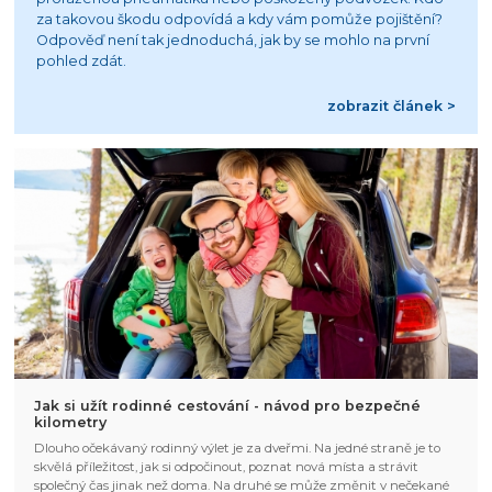
za takovou škodu odpovídá a kdy vám pomůže pojištění?
Odpověď není tak jednoduchá, jak by se mohlo na první
pohled zdát.
zobrazit článek >
Jak si užít rodinné cestování - návod pro bezpečné
kilometry
Dlouho očekávaný rodinný výlet je za dveřmi. Na jedné straně je to
skvělá příležitost, jak si odpočinout, poznat nová místa a strávit
společný čas jinak než doma. Na druhé se může změnit v nečekané