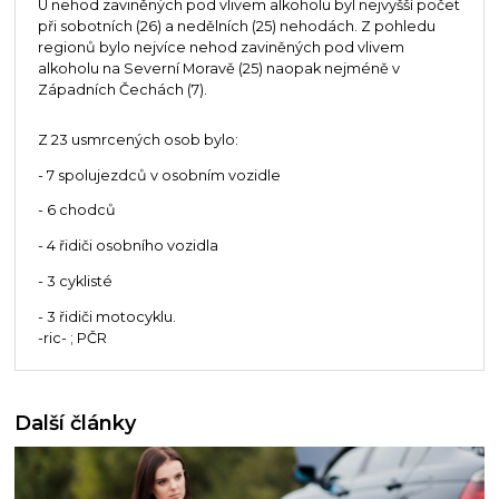
U nehod zaviněných pod vlivem alkoholu byl nejvyšší počet
při sobotních (26) a nedělních (25) nehodách. Z pohledu
regionů bylo nejvíce nehod zaviněných pod vlivem
alkoholu na Severní Moravě (25) naopak nejméně v
Západních Čechách (7).
Z 23 usmrcených osob bylo:
- 7 spolujezdců v osobním vozidle
- 6 chodců
- 4 řidiči osobního vozidla
- 3 cyklisté
- 3 řidiči motocyklu.
-ric- ; PČR
Další články