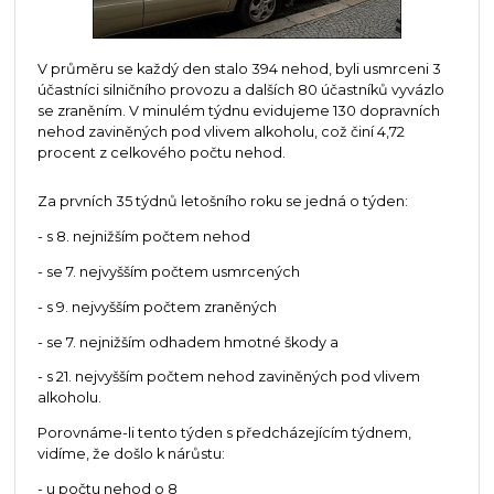
V průměru se každý den stalo 394 nehod, byli usmrceni 3
účastníci silničního provozu a dalších 80 účastníků vyvázlo
se zraněním. V minulém týdnu evidujeme 130 dopravních
nehod zaviněných pod vlivem alkoholu, což činí 4,72
procent z celkového počtu nehod.
Za prvních 35 týdnů letošního roku se jedná o týden:
- s 8. nejnižším počtem nehod
- se 7. nejvyšším počtem usmrcených
- s 9. nejvyšším počtem zraněných
- se 7. nejnižším odhadem hmotné škody a
- s 21. nejvyšším počtem nehod zaviněných pod vlivem
alkoholu.
Porovnáme-li tento týden s předcházejícím týdnem,
vidíme, že došlo k nárůstu:
- u počtu nehod o 8