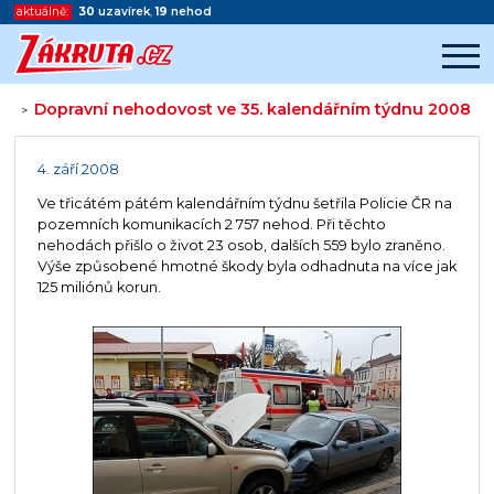
aktuálně:
30
uzavírek
,
19
nehod
Dopravní nehodovost ve 35. kalendářním týdnu 2008
>
Začátek reklamy
Konec reklamy
4. září 2008
Ve třicátém pátém kalendářním týdnu šetřila Policie ČR na
pozemních komunikacích 2 757 nehod. Při těchto
nehodách přišlo o život 23 osob, dalších 559 bylo zraněno.
Výše způsobené hmotné škody byla odhadnuta na více jak
125 miliónů korun.