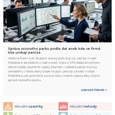
Správa vozového parku podle dat aneb kde ve firmě
tiše unikají peníze
Většina firem tuší, že jejich vozový park stojí víc, než by musel.
Málokterá ale přesně ví, kde a kolik. Data z GPS sledování přitom
odhalí každý zbytečně najetý kilometr, i veškeré jalové minuty
volnoběhu i řidiče, který šlape na plyn, jako by závodil v rallye.
Přečtěte si, jak proměnit surová čísla v reálné úspory díky chytré
správě vozového parku.
zobrazit článek >
Aktuální
uzavírky
Aktuální
nehody