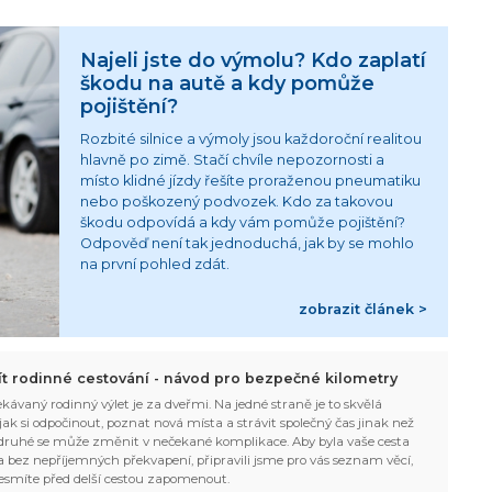
Najeli jste do výmolu? Kdo zaplatí
škodu na autě a kdy pomůže
pojištění?
Rozbité silnice a výmoly jsou každoroční realitou
hlavně po zimě. Stačí chvíle nepozornosti a
místo klidné jízdy řešíte proraženou pneumatiku
nebo poškozený podvozek. Kdo za takovou
škodu odpovídá a kdy vám pomůže pojištění?
Odpověď není tak jednoduchá, jak by se mohlo
na první pohled zdát.
zobrazit článek >
žít rodinné cestování - návod pro bezpečné kilometry
kávaný rodinný výlet je za dveřmi. Na jedné straně je to skvělá
, jak si odpočinout, poznat nová místa a strávit společný čas jinak než
ruhé se může změnit v nečekané komplikace. Aby byla vaše cesta
 bez nepříjemných překvapení, připravili jsme pro vás seznam věcí,
esmíte před delší cestou zapomenout.