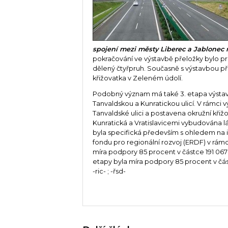
spojení mezi městy Liberec a Jablonec 
pokračování ve výstavbě přeložky bylo p
dělený čtyřpruh. Současně s výstavbou p
křižovatka v Zeleném údolí.
Podobný význam má také 3. etapa výstav
Tanvaldskou a Kunratickou ulicí. V rámc
Tanvaldské ulici a postavena okružní křižo
Kunratická a Vratislavicemi vybudována l
byla specifická především s ohledem na i
fondu pro regionální rozvoj (ERDF) v rám
míra podpory 85 procent v částce 191 067
etapy byla míra podpory 85 procent v část
-ric- ; -řsd-