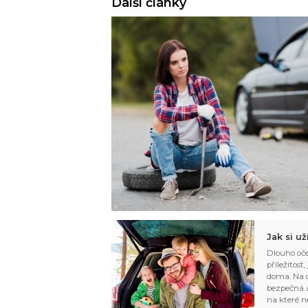
Další články
Jak si u
Dlouho oče
příležitost
doma. Na d
bezpečná a
na které n