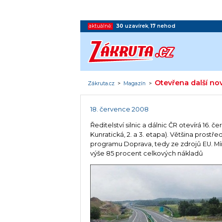
aktuálně:
30
uzavírek
,
17
nehod
Otevřena další no
Zákruta.cz
>
Magazín
>
18. července 2008
Ředitelství silnic a dálnic ČR otevírá 16. č
Kunratická, 2. a 3. etapa). Většina prostř
programu Doprava, tedy ze zdrojů EU. Mí
výše 85 procent celkových nákladů