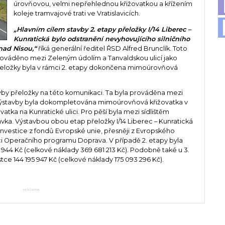
úrovňovou, velmi nepřehlednou křižovatkou a křížením
koleje tramvajové trati ve Vratislavicích.
„Hlavním cílem stavby 2. etapy přeložky I/14 Liberec –
Kunratická bylo odstranění nevyhovujícího silničního
nad Nisou,“
říká generální ředitel ŘSD Alfred Brunclík. Toto
rováděno mezi Zeleným údolím a Tanvaldskou ulicí jako
řeložky byla v rámci 2. etapy dokončena mimoúrovňová
by přeložky na této komunikaci. Ta byla prováděna mezi
i výstavby byla dokompletována mimoúrovňová křižovatka v
vatka na Kunratické ulici. Pro pěší byla mezi sídlištěm
ávka. Výstavbou obou etap přeložky I/14 Liberec – Kunratická
nvestice z fondů Evropské unie, přesněji z Evropského
ci Operačního programu Doprava. V případě 2. etapy byla
 944 Kč (celkové náklady 369 681 213 Kč). Podobně také u 3.
ce 144 195 947 Kč (celkové náklady 175 093 296 Kč).
reklama