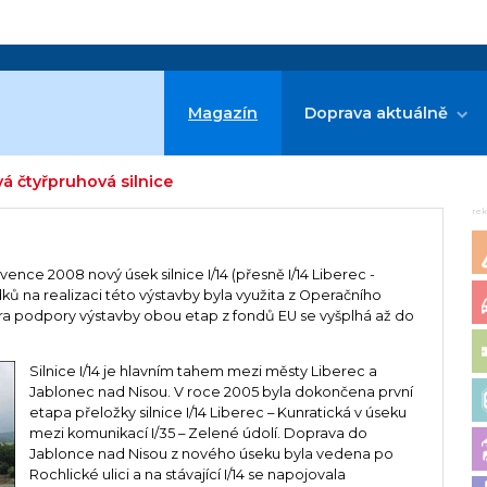
Magazín
Doprava aktuálně
vá čtyřpruhová silnice
re
ervence 2008 nový úsek silnice I/14 (přesně I/14 Liberec -
edků na realizaci této výstavby byla využita z Operačního
ra podpory výstavby obou etap z fondů EU se vyšplhá až do
Silnice I/14 je hlavním tahem mezi městy Liberec a
Jablonec nad Nisou. V roce 2005 byla dokončena první
etapa přeložky silnice I/14 Liberec – Kunratická v úseku
mezi komunikací I/35 – Zelené údolí. Doprava do
Jablonce nad Nisou z nového úseku byla vedena po
Rochlické ulici a na stávající I/14 se napojovala