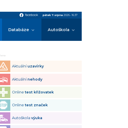
facebook
facebook
pátek 7.srpna
2026
•
16:37
Databáze
Autoškola
klama
Aktuální
uzavírky
Aktuální
nehody
Online
test křižovatek
Online
test značek
Autoškola
výuka