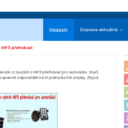
Magazín
Doprava aktuálně
o MP3 přehrávač
re
krutě.cz soutěží o MP3 přehrávač pro autorádio. Stačí,
y a správně odpověděli na tři jednoduché otázky. Zbývá