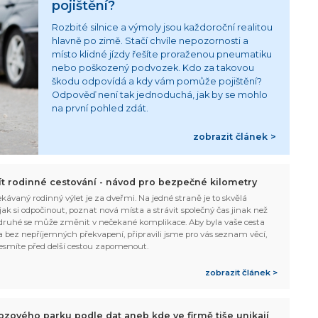
pojištění?
Rozbité silnice a výmoly jsou každoroční realitou
hlavně po zimě. Stačí chvíle nepozornosti a
místo klidné jízdy řešíte proraženou pneumatiku
nebo poškozený podvozek. Kdo za takovou
škodu odpovídá a kdy vám pomůže pojištění?
Odpověď není tak jednoduchá, jak by se mohlo
na první pohled zdát.
zobrazit článek >
žít rodinné cestování - návod pro bezpečné kilometry
kávaný rodinný výlet je za dveřmi. Na jedné straně je to skvělá
, jak si odpočinout, poznat nová místa a strávit společný čas jinak než
ruhé se může změnit v nečekané komplikace. Aby byla vaše cesta
 bez nepříjemných překvapení, připravili jsme pro vás seznam věcí,
esmíte před delší cestou zapomenout.
zobrazit článek >
ozového parku podle dat aneb kde ve firmě tiše unikají