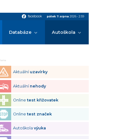
facebook
facebook
pátek 7.srpna
2026
•
2:59
Databáze
Autoškola
klama
Aktuální
uzavírky
Aktuální
nehody
Online
test křižovatek
Online
test značek
Autoškola
výuka