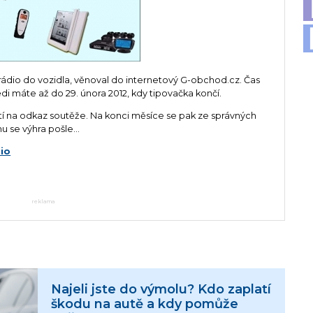
rádio do vozidla, věnoval do internetový G-obchod.cz. Čas
i máte až do 29. února 2012, kdy tipovačka končí.
 na odkaz soutěže. Na konci měsíce se pak ze správných
 se výhra pošle...
io
reklama
Najeli jste do výmolu? Kdo zaplatí
škodu na autě a kdy pomůže