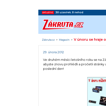
aktuálně:
30
uzavírek
,
0
nehod
V únoru se hraje 
Zákruta.cz
>
Magazín
>
29. února 2012
Ve druhém měsíci letošního roku se na Zá
abyste znovu prohlédli a pročetli stránk
poslední den!