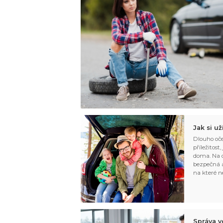
Jak si u
Dlouho oče
příležitost
doma. Na d
bezpečná a
na které n
Správa v