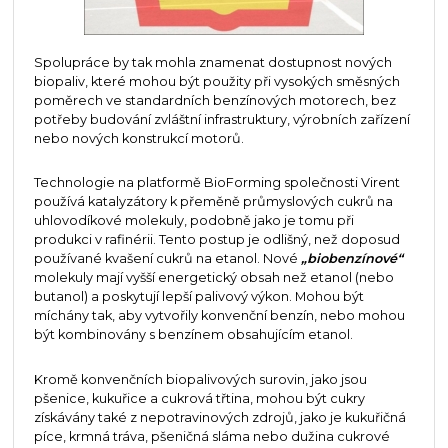
Spolupráce by tak mohla znamenat dostupnost nových
biopaliv, které mohou být použity při vysokých směsných
poměrech ve standardních benzínových motorech, bez
potřeby budování zvláštní infrastruktury, výrobních zařízení
nebo nových konstrukcí motorů.
Technologie na platformě BioForming společnosti Virent
používá katalyzátory k přeměně průmyslových cukrů na
uhlovodíkové molekuly, podobně jako je tomu při
produkci v rafinérii. Tento postup je odlišný, než doposud
používané kvašení cukrů na etanol. Nové
„biobenzínové“
molekuly mají vyšší energetický obsah než etanol (nebo
butanol) a poskytují lepší palivový výkon. Mohou být
míchány tak, aby vytvořily konvenční benzín, nebo mohou
být kombinovány s benzínem obsahujícím etanol.
Kromě konvenčních biopalivových surovin, jako jsou
pšenice, kukuřice a cukrová třtina, mohou být cukry
získávány také z nepotravinových zdrojů, jako je kukuřičná
píce, krmná tráva, pšeničná sláma nebo dužina cukrové