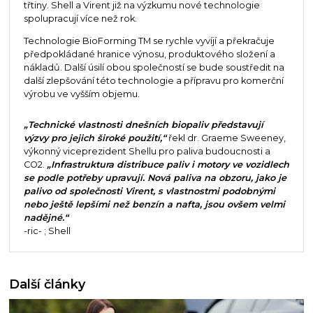
třtiny. Shell a Virent již na výzkumu nové technologie
spolupracují více než rok.
Technologie BioForming TM se rychle vyvíjí a překračuje
předpokládané hranice výnosu, produktového složení a
nákladů. Další úsilí obou společností se bude soustředit na
další zlepšování této technologie a přípravu pro komerční
výrobu ve vyšším objemu.
„Technické vlastnosti dnešních biopaliv představují
výzvy pro jejich široké použití,“
řekl dr. Graeme Sweeney,
výkonný viceprezident Shellu pro paliva budoucnosti a
CO2.
„Infrastruktura distribuce paliv i motory ve vozidlech
se podle potřeby upravují. Nová paliva na obzoru, jako je
palivo od společnosti Virent, s vlastnostmi podobnými
nebo ještě lepšími než benzín a nafta, jsou ovšem velmi
nadějné.“
-ric- ; Shell
Další články