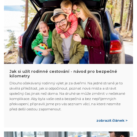
Jak si užít rodinné cestování - návod pro bezpečné
kilometry
Dlouho očekávaný rodinný výlet je za dveřmi. Na jedné straně je to
skvělá příležitost, jak si odpočinout, poznat nová místa a strávit
společný čas jinak než doma. Na druhé se může změnit v nečekané
komplikace. Aby byla vaše cesta bezpečná a bez nepříjemných
překvapení, připravili jsme pro vás seznam věcí, na které nesmíte
před delší cestou zapomenout.
zobrazit článek >