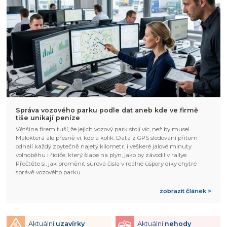
Správa vozového parku podle dat aneb kde ve firmě
tiše unikají peníze
Většina firem tuší, že jejich vozový park stojí víc, než by musel.
Málokterá ale přesně ví, kde a kolik. Data z GPS sledování přitom
odhalí každý zbytečně najetý kilometr, i veškeré jalové minuty
volnoběhu i řidiče, který šlape na plyn, jako by závodil v rallye.
Přečtěte si, jak proměnit surová čísla v reálné úspory díky chytré
správě vozového parku.
zobrazit článek >
Aktuální
uzavírky
Aktuální
nehody