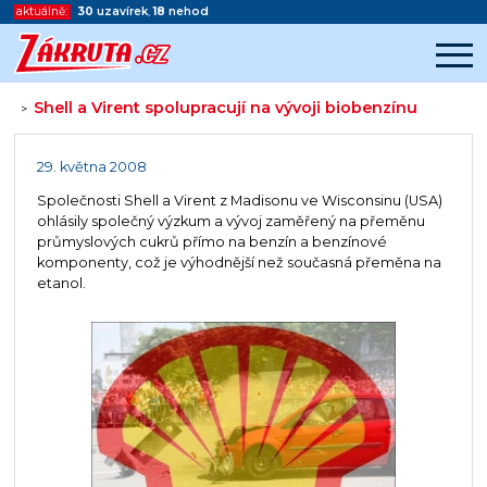
aktuálně:
30
uzavírek
,
18
nehod
Shell a Virent spolupracují na vývoji biobenzínu
>
Začátek reklamy
Konec reklamy
29. května 2008
Společnosti Shell a Virent z Madisonu ve Wisconsinu (USA)
ohlásily společný výzkum a vývoj zaměřený na přeměnu
průmyslových cukrů přímo na benzín a benzínové
komponenty, což je výhodnější než současná přeměna na
etanol.