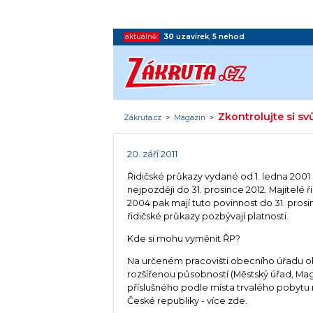
aktuálně:
30
uzavírek
,
5
nehod
Zkontrolujte si sv
Zákruta.cz
>
Magazín
>
20. září 2011
Řidičské průkazy vydané od 1. ledna 2001 d
nejpozději do 31. prosince 2012. Majitelé
2004 pak mají tuto povinnost do 31. pros
řidičské průkazy pozbývají platnosti.
Kde si mohu vyměnit ŘP?
Na určeném pracovišti obecního úřadu o
rozšířenou působností (Městský úřad, Magi
příslušného podle místa trvalého pobytu
České republiky - více zde.