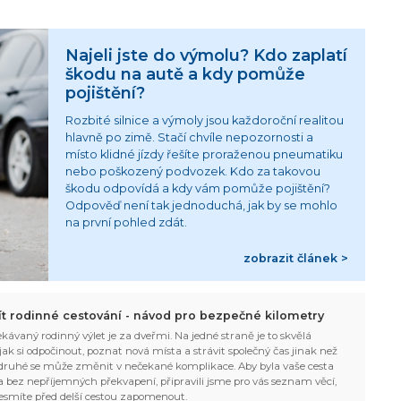
Najeli jste do výmolu? Kdo zaplatí
škodu na autě a kdy pomůže
pojištění?
Rozbité silnice a výmoly jsou každoroční realitou
hlavně po zimě. Stačí chvíle nepozornosti a
místo klidné jízdy řešíte proraženou pneumatiku
nebo poškozený podvozek. Kdo za takovou
škodu odpovídá a kdy vám pomůže pojištění?
Odpověď není tak jednoduchá, jak by se mohlo
na první pohled zdát.
zobrazit článek >
žít rodinné cestování - návod pro bezpečné kilometry
kávaný rodinný výlet je za dveřmi. Na jedné straně je to skvělá
, jak si odpočinout, poznat nová místa a strávit společný čas jinak než
ruhé se může změnit v nečekané komplikace. Aby byla vaše cesta
 bez nepříjemných překvapení, připravili jsme pro vás seznam věcí,
esmíte před delší cestou zapomenout.