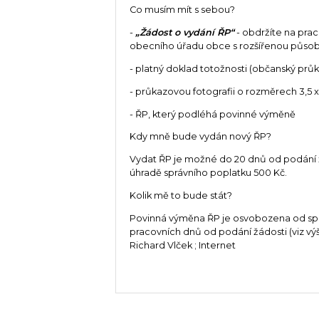
Co musím mít s sebou?
-
„Žádost o vydání ŘP“
- obdržíte na prac
obecního úřadu obce s rozšířenou působ
- platný doklad totožnosti (občanský průk
- průkazovou fotografii o rozměrech 3,5 x
- ŘP, který podléhá povinné výměně
Kdy mně bude vydán nový ŘP?
Vydat ŘP je možné do 20 dnů od podání ž
úhradě správního poplatku 500 Kč.
Kolik mě to bude stát?
Povinná výměna ŘP je osvobozena od správn
pracovních dnů od podání žádosti (viz výš
Richard Vlček ; Internet