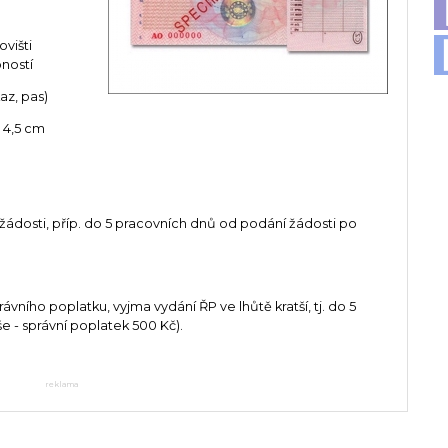
ovišti
ností
az, pas)
 4,5 cm
ádosti, příp. do 5 pracovních dnů od podání žádosti po
ího poplatku, vyjma vydání ŘP ve lhůtě kratší, tj. do 5
e - správní poplatek 500 Kč).
reklama