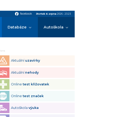
facebook
facebook
čtvrtek 6.srpna
2026
•
23:23
Databáze
Autoškola
klama
Aktuální
uzavírky
Aktuální
nehody
Online
test křižovatek
Online
test značek
Autoškola
výuka