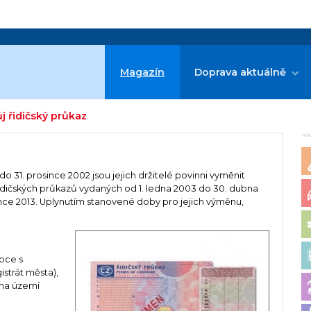
Magazín
Doprava aktuálně
ůj řidičský průkaz
re
o 31. prosince 2002 jsou jejich držitelé povinni vyměnit
 řidičských průkazů vydaných od 1. ledna 2003 do 30. dubna
ince 2013. Uplynutím stanovené doby pro jejich výměnu,
bce s
strát města),
 na území