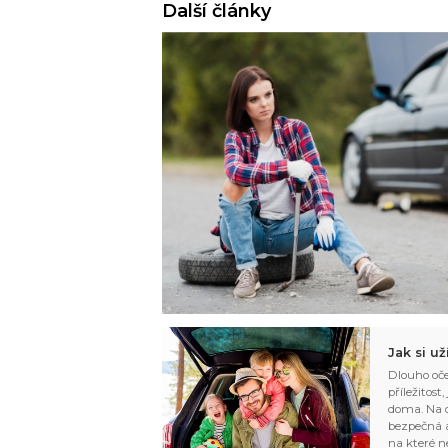
Další články
Jak si u
Dlouho oče
příležitost
doma. Na d
bezpečná a
na které n