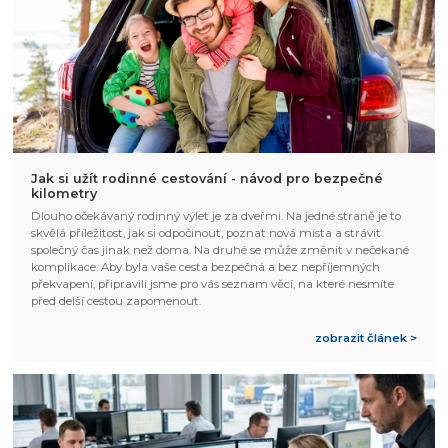
Jak si užít rodinné cestování - návod pro bezpečné
kilometry
Dlouho očekávaný rodinný výlet je za dveřmi. Na jedné straně je to
skvělá příležitost, jak si odpočinout, poznat nová místa a strávit
společný čas jinak než doma. Na druhé se může změnit v nečekané
komplikace. Aby byla vaše cesta bezpečná a bez nepříjemných
překvapení, připravili jsme pro vás seznam věcí, na které nesmíte
před delší cestou zapomenout.
zobrazit článek >