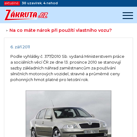
aktuálně:
30
uzavírek
,
4
nehod
Na co máte nárok při použítí vlastního vozu?
>
Začátek reklamy
Konec reklamy
6. září 2011
Podle vyhlášky č. 377/2010 Sb. vydaná Ministerstvem práce
a sociálních věcí ČR ze dne 13. prosince 2010 se stanovují
sazby základních náhrad zaměstnancům za používání
silničních motorových vozidel, stravné a průměrné ceny
pohonných hmot platné pro letošní rok.