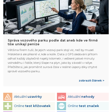
Správa vozového parku podle dat aneb kde ve firmě
tiše unikají peníze
Většina firem tuší, že jejich vozový park stojí víc, než by musel.
Málokterá ale přesně ví, kde a kolik. Data z GPS sledování přitom
odhalí každý zbytečně najetý kilometr, i veškeré jalové minuty
volnoběhu i řidiče, který šlape na plyn, jako by závodil v rallye.
Přečtěte si, jak proměnit surová čísla v reálné úspory díky chytré
správě vozového parku.
zobrazit článek >
Aktuální
uzavírky
Aktuální
nehody
Online
test křižovatek
Online
test značek