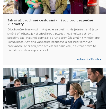
Jak si užít rodinné cestování - návod pro bezpečné
kilometry
Dlouho očekávaný rodinný výlet je za dveřmi. Na jedné straně je to
skvělá příležitost, jak si odpočinout, poznat nová místa a strávit
společný čas jinak než doma. Na druhé se může změnit v nečekané
komplikace. Aby byla vaše cesta bezpečná a bez nepříjemných
překvapení, připravili jsme pro vás seznam věcí, na které nesmíte
před delší cestou zapomenout.
zobrazit článek >