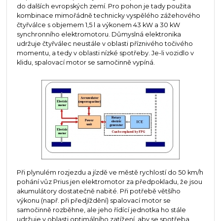
do dalších evropských zemí. Pro pohon je tady použita
kombinace mimořádně technicky vyspělého zážehového
čtyřválce s objemem 1,5 l a výkonem 43 kW a 30 kW
synchronního elektromotoru. Důmyslná elektronika
udržuje čtyřválec neustále v oblasti příznivého točivého
momentu, a tedy v oblasti nízké spotřeby. Je-li vozidlo v
klidu, spalovací motor se samočinně vypíná.
Při plynulém rozjezdu a jízdě ve městě rychlostí do 50 km/h
pohání vůz Prius jen elektromotor za předpokladu, že jsou
akumulátory dostatečně nabité. Při potřebě většího
výkonu (např. při předjíždění) spalovací motor se
samočinně rozběhne, ale jeho řídící jednotka ho stále
udržuje v oblasti optimálního zatížení, aby se spotřeba