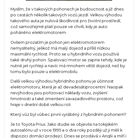
Myslím, že v takových pohonech je budoucnost a již dnes
po cestách několik takových vozů jezdí. Velkou výhodou
takového auta je nulová škodlivost pro životní prostředí,
což samozřejmě platí pouze ve chvíli, kdy je auto
poháněno elektromotorem.
Ovšem prozatím je pohon jen elektromotorem
nemyslitelný, jelikož má malý dojezd a příliš nízkou
maximální rychlost. Proto se u hybridního vozu používá
také druhý pohon. Spalovací motor se zapne tehdy, kde je
nutné jet rychleji a navíc má mnohem větší dojezd, než by
tomu bylo pouze u elektromobilu.
Další velkou výhodou hybridního pohonu je účinnost
elektromotoru, která je až devadesátiprocentní. Naopak
nevýhodou jsou pořizovací náklady vozu, zvýšení
hmotnosti a také zmenšení zavazadlového prostoru, což
hraje v dnešní době velkou roli.
Který vůz byl vůbec první vyráběný z hybridním pohonem?
Je to Toyota Prius. Jako studie se objevila na tokijském
autosalónu už v roce 1995 a o dva roky později už ji měli k
dispozici domácí prodejci. Dnes se prodává v Anglii a míří i