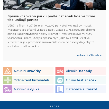
Správa vozového parku podle dat aneb kde ve firmě
tiše unikají peníze
Většina firem tuší, že jejich vozový park stojí víc, než by musel.
Málokterá ale přesně ví, kde a kolik. Data z GPS sledování přitom
odhalí každý zbytečně najetý kilometr, i veškeré jalové minuty
volnoběhu i řidiče, který šlape na plyn, jako by závodil v rallye.
Přečtěte si, jak proměnit surová čísla v reálné úspory díky chytré
správě vozového parku.
zobrazit článek >
Aktuální
uzavírky
Aktuální
nehody
Online
test křižovatek
Online
test značek
Autoškola
výuka
Databáze
autoškol
O nás