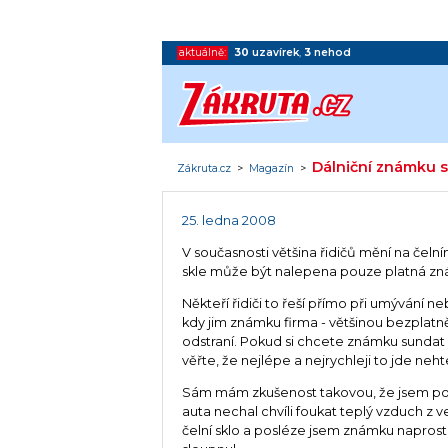
aktuálně:
30
uzavírek
,
3
nehod
Dálniční známku 
Zákruta.cz
>
Magazín
>
25. ledna 2008
V současnosti většina řidičů mění na čelní
skle může být nalepena pouze platná zná
Někteří řidiči to řeší přímo při umývání ne
kdy jim známku firma - většinou bezplatn
odstraní. Pokud si chcete známku sundat
věřte, že nejlépe a nejrychleji to jde neh
Sám mám zkušenost takovou, že jsem po j
auta nechal chvíli foukat teplý vzduch z v
čelní sklo a posléze jsem známku napros