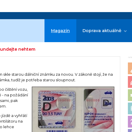
Magazín
Doprava aktuálně
sundejte nehtem
re
m skle starou dálniční známku za novou. V zákoně stojí, že na
mka, tudíž je potřeba starou sloupnout.
bo čištění vozu,
ě - na požádání
 sami, pak
tem.
ízdě a vyhřátí
entilátoru na
to lehce