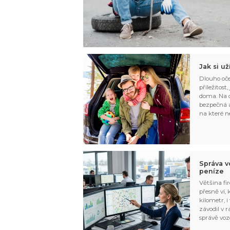
Jak si u
Dlouho oče
příležitost
doma. Na d
bezpečná a
na které n
Správa v
peníze
Většina fir
přesně ví,
kilometr, i
závodil v r
správě voz