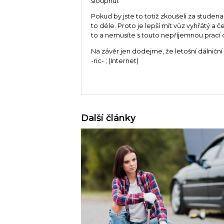
sloupnul.
Pokud by jste to totiž zkoušeli za studen
to déle. Proto je lepší mít vůz vyhřátý a 
to a nemusíte s touto nepříjemnou prací d
Na závěr jen dodejme, že letošní dálniční
-ric- ; (Internet)
Další články