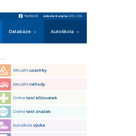
facebook
facebook
sobota 8.srpna
2026
•
0:34
Databáze
Autoškola
klama
Aktuální
uzavírky
Aktuální
nehody
Online
test křižovatek
Online
test značek
Autoškola
výuka