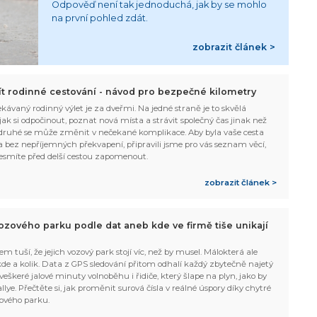
Odpověď není tak jednoduchá, jak by se mohlo
na první pohled zdát.
zobrazit článek >
žít rodinné cestování - návod pro bezpečné kilometry
kávaný rodinný výlet je za dveřmi. Na jedné straně je to skvělá
, jak si odpočinout, poznat nová místa a strávit společný čas jinak než
ruhé se může změnit v nečekané komplikace. Aby byla vaše cesta
 bez nepříjemných překvapení, připravili jsme pro vás seznam věcí,
esmíte před delší cestou zapomenout.
zobrazit článek >
ozového parku podle dat aneb kde ve firmě tiše unikají
em tuší, že jejich vozový park stojí víc, než by musel. Málokterá ale
 kde a kolik. Data z GPS sledování přitom odhalí každý zbytečně najetý
 veškeré jalové minuty volnoběhu i řidiče, který šlape na plyn, jako by
allye. Přečtěte si, jak proměnit surová čísla v reálné úspory díky chytré
ového parku.