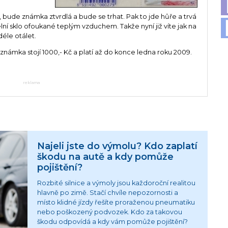
a, bude známka ztvrdlá a bude se trhat. Pak to jde hůře a trvá
čelní sklo ofoukané teplým vzduchem. Takže nyní již víte jak na
éle otálet.
 známka stojí 1000,- Kč a platí až do konce ledna roku 2009.
reklama
Najeli jste do výmolu? Kdo zaplatí
škodu na autě a kdy pomůže
pojištění?
Rozbité silnice a výmoly jsou každoroční realitou
hlavně po zimě. Stačí chvíle nepozornosti a
místo klidné jízdy řešíte proraženou pneumatiku
nebo poškozený podvozek. Kdo za takovou
škodu odpovídá a kdy vám pomůže pojištění?