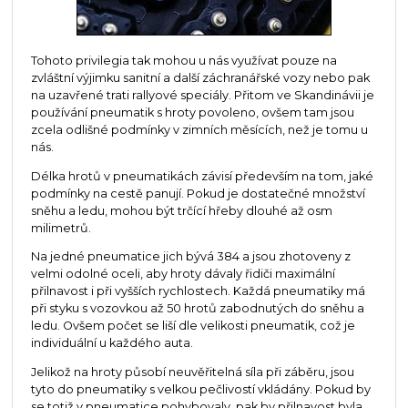
Tohoto privilegia tak mohou u nás využívat pouze na
zvláštní výjimku sanitní a další záchranářské vozy nebo pak
na uzavřené trati rallyové speciály. Přitom ve Skandinávii je
používání pneumatik s hroty povoleno, ovšem tam jsou
zcela odlišné podmínky v zimních měsících, než je tomu u
nás.
Délka hrotů v pneumatikách závisí především na tom, jaké
podmínky na cestě panují. Pokud je dostatečné množství
sněhu a ledu, mohou být trčící hřeby dlouhé až osm
milimetrů.
Na jedné pneumatice jich bývá 384 a jsou zhotoveny z
velmi odolné oceli, aby hroty dávaly řidiči maximální
přilnavost i při vyšších rychlostech. Každá pneumatiky má
při styku s vozovkou až 50 hrotů zabodnutých do sněhu a
ledu. Ovšem počet se liší dle velikosti pneumatik, což je
individuální u každého auta.
Jelikož na hroty působí neuvěřitelná síla při záběru, jsou
tyto do pneumatiky s velkou pečlivostí vkládány. Pokud by
se totiž v pneumatice pohybovaly, pak by přilnavost byla