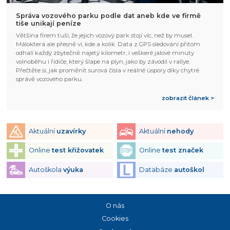
Správa vozového parku podle dat aneb kde ve firmě
tiše unikají peníze
Většina firem tuší, že jejich vozový park stojí víc, než by musel.
Málokterá ale přesně ví, kde a kolik. Data z GPS sledování přitom
odhalí každý zbytečně najetý kilometr, i veškeré jalové minuty
volnoběhu i řidiče, který šlape na plyn, jako by závodil v rallye.
Přečtěte si, jak proměnit surová čísla v reálné úspory díky chytré
správě vozového parku.
zobrazit článek >
Aktuální
uzavírky
Aktuální
nehody
Online
test křižovatek
Online
test značek
Autoškola
výuka
Databáze
autoškol
O nás
Cookies