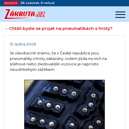
aktuálně:
30
uzavírek
,
0
nehod
Chtěli byste se projet na pneumatikách s hroty?
>
Začátek reklamy
Konec reklamy
15. ledna 2008
Je všeobecně známo, že v České republice jsou
pneumatiky s hroty zakázány, ovšem jízda na nich na
sněhové nebo zledovatělé vozovce je naprosto
neuvěřitelným zážitkem.