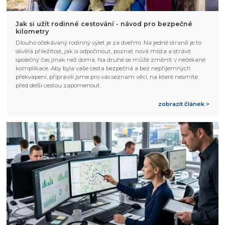
Jak si užít rodinné cestování - návod pro bezpečné
kilometry
Dlouho očekávaný rodinný výlet je za dveřmi. Na jedné straně je to
skvělá příležitost, jak si odpočinout, poznat nová místa a strávit
společný čas jinak než doma. Na druhé se může změnit v nečekané
komplikace. Aby byla vaše cesta bezpečná a bez nepříjemných
překvapení, připravili jsme pro vás seznam věcí, na které nesmíte
před delší cestou zapomenout.
zobrazit článek >