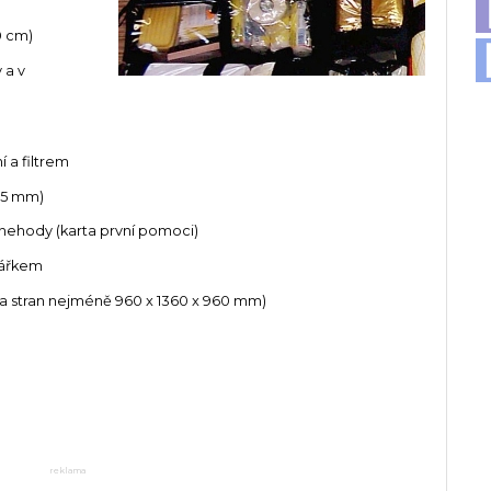
0 cm)
 a v
 a filtrem
,05 mm)
 nehody (karta první pomoci)
štářkem
élka stran nejméně 960 x 1360 x 960 mm)
reklama