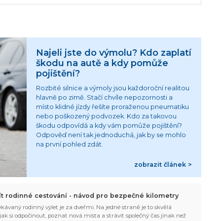
Najeli jste do výmolu? Kdo zaplatí
škodu na autě a kdy pomůže
pojištění?
Rozbité silnice a výmoly jsou každoroční realitou
hlavně po zimě. Stačí chvíle nepozornosti a
místo klidné jízdy řešíte proraženou pneumatiku
nebo poškozený podvozek. Kdo za takovou
škodu odpovídá a kdy vám pomůže pojištění?
Odpověď není tak jednoduchá, jak by se mohlo
na první pohled zdát.
zobrazit článek >
žít rodinné cestování - návod pro bezpečné kilometry
kávaný rodinný výlet je za dveřmi. Na jedné straně je to skvělá
, jak si odpočinout, poznat nová místa a strávit společný čas jinak než