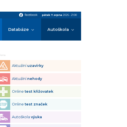
facebook
facebook
pátek 7.srpna
2026
•
21:00
Databáze
Autoškola
klama
Aktuální
uzavírky
Aktuální
nehody
Online
test křižovatek
Online
test značek
Autoškola
výuka