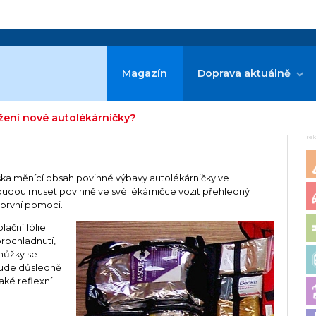
Magazín
Doprava aktuálně
ožení nové autolékárničky?
re
láška měnící obsah povinné výbavy autolékárničky ve
i budou muset povinně ve své lékárničce vozit přehledný
 první pomoci.
ační fólie
prochladnutí,
 nůžky se
bude důsledně
také reflexní