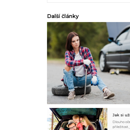
Další články
Jak si u
Dlouho oče
příležitost