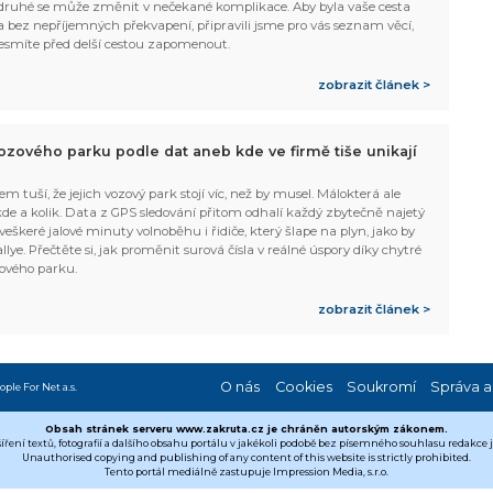
ruhé se může změnit v nečekané komplikace. Aby byla vaše cesta
 bez nepříjemných překvapení, připravili jsme pro vás seznam věcí,
esmíte před delší cestou zapomenout.
zobrazit článek >
ozového parku podle dat aneb kde ve firmě tiše unikají
em tuší, že jejich vozový park stojí víc, než by musel. Málokterá ale
 kde a kolik. Data z GPS sledování přitom odhalí každý zbytečně najetý
 veškeré jalové minuty volnoběhu i řidiče, který šlape na plyn, jako by
allye. Přečtěte si, jak proměnit surová čísla v reálné úspory díky chytré
ového parku.
zobrazit článek >
O nás
Cookies
Soukromí
Správa a
ople For Net a.s.
Obsah stránek serveru www.zakruta.cz je chráněn autorským zákonem.
šíření textů, fotografií a dalšího obsahu portálu v jakékoli podobě bez písemného souhlasu redakce
Unauthorised copying and publishing of any content of this website is strictly prohibited.
Tento portál mediálně zastupuje Impression Media, s.r.o.