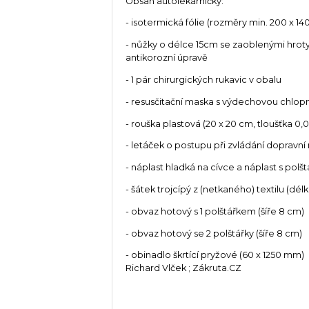
Obsah autolékárničky:
- isotermická fólie (rozměry min. 200 x 14
- nůžky o délce 15cm se zaoblenými hroty
antikorozní úpravě
- 1 pár chirurgických rukavic v obalu
- resusčitační maska s výdechovou chlopní
- rouška plastová (20 x 20 cm, tloušťka 0
- letáček o postupu při zvládání dopravní
- náplast hladká na cívce a náplast s pol
- šátek trojcípý z (netkaného) textilu (d
- obvaz hotový s 1 polštářkem (šíře 8 cm)
- obvaz hotový se 2 polštářky (šíře 8 cm)
- obinadlo škrtící pryžové (60 x 1250 mm)
Richard Vlček ; Zákruta.CZ