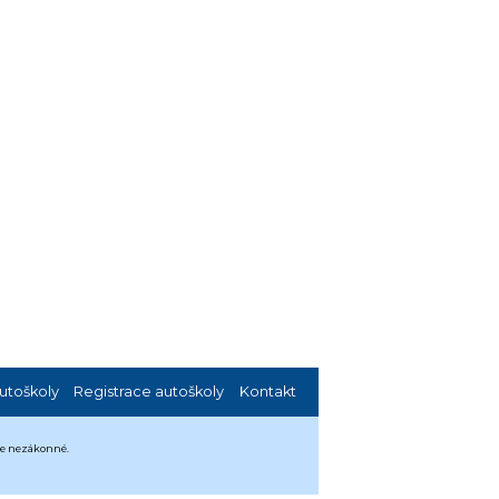
utoškoly
Registrace autoškoly
Kontakt
 je nezákonné.