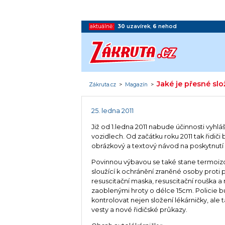
aktuálně:
30
uzavírek
,
6
nehod
Jaké je přesné sl
Zákruta.cz
>
Magazín
>
25. ledna 2011
Již od 1.ledna 2011 nabude účinnosti vyh
vozidlech. Od začátku roku 2011 tak řidič
obrázkový a textový návod na poskytnutí
Povinnou výbavou se také stane termoizol
sloužící k ochránění zraněné osoby proti 
resuscitační maska, resuscitační rouška a
zaoblenými hroty o délce 15cm. Policie 
kontrolovat nejen složení lékárničky, ale 
vesty a nové řidičské průkazy.