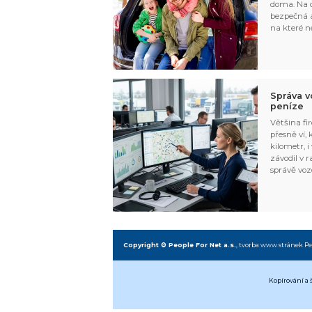
doma. Na d
bezpečná a
na které n
Správa v
peníze
Většina fir
přesně ví,
kilometr, i
závodil v r
správě voz
Copyright © People For Net a.s.
,
tvorba www stránek
Pe
Kopírování a 