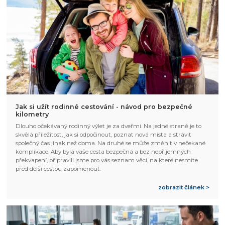
Jak si užít rodinné cestování - návod pro bezpečné
kilometry
Dlouho očekávaný rodinný výlet je za dveřmi. Na jedné straně je to
skvělá příležitost, jak si odpočinout, poznat nová místa a strávit
společný čas jinak než doma. Na druhé se může změnit v nečekané
komplikace. Aby byla vaše cesta bezpečná a bez nepříjemných
překvapení, připravili jsme pro vás seznam věcí, na které nesmíte
před delší cestou zapomenout.
zobrazit článek >