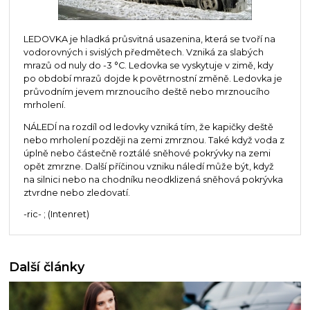
LEDOVKA je hladká průsvitná usazenina, která se tvoří na
vodorovných i svislých předmětech. Vzniká za slabých
mrazů od nuly do -3 °C. Ledovka se vyskytuje v zimě, kdy
po období mrazů dojde k povětrnostní změně. Ledovka je
průvodním jevem mrznoucího deště nebo mrznoucího
mrholení.
NÁLEDÍ na rozdíl od ledovky vzniká tím, že kapičky deště
nebo mrholení později na zemi zmrznou. Také když voda z
úplně nebo částečně roztálé sněhové pokrývky na zemi
opět zmrzne. Další příčinou vzniku náledí může být, když
na silnici nebo na chodníku neodklizená sněhová pokrývka
ztvrdne nebo zledovatí.
-ric- ; (Intenret)
Další články