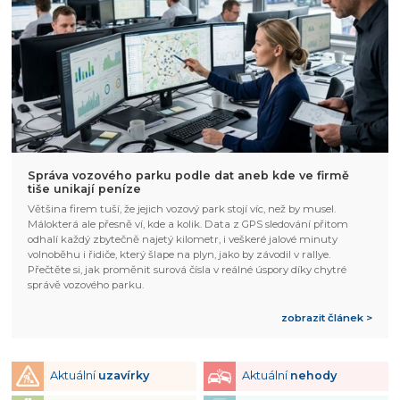
Správa vozového parku podle dat aneb kde ve firmě
tiše unikají peníze
Většina firem tuší, že jejich vozový park stojí víc, než by musel.
Málokterá ale přesně ví, kde a kolik. Data z GPS sledování přitom
odhalí každý zbytečně najetý kilometr, i veškeré jalové minuty
volnoběhu i řidiče, který šlape na plyn, jako by závodil v rallye.
Přečtěte si, jak proměnit surová čísla v reálné úspory díky chytré
správě vozového parku.
zobrazit článek >
Aktuální
uzavírky
Aktuální
nehody