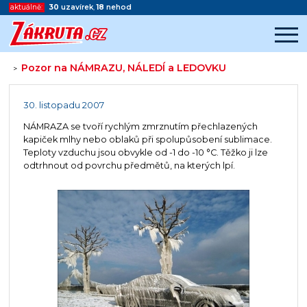
aktuálně:
30
uzavírek
,
18
nehod
Pozor na NÁMRAZU, NÁLEDÍ a LEDOVKU
>
Začátek reklamy
Konec reklamy
30. listopadu 2007
NÁMRAZA se tvoří rychlým zmrznutím přechlazených
kapiček mlhy nebo oblaků při spolupůsobení sublimace.
Teploty vzduchu jsou obvykle od -1 do -10 °C. Těžko ji lze
odtrhnout od povrchu předmětů, na kterých lpí.