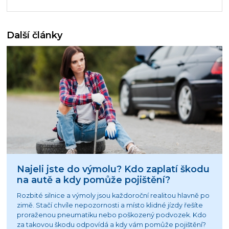
Další články
Najeli jste do výmolu? Kdo zaplatí škodu
na autě a kdy pomůže pojištění?
Rozbité silnice a výmoly jsou každoroční realitou hlavně po
zimě. Stačí chvíle nepozornosti a místo klidné jízdy řešíte
proraženou pneumatiku nebo poškozený podvozek. Kdo
za takovou škodu odpovídá a kdy vám pomůže pojištění?