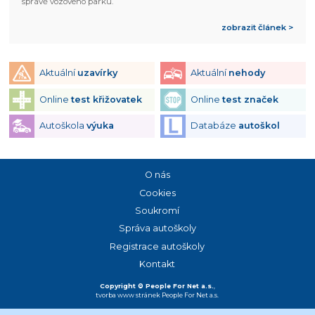
správě vozového parku.
zobrazit článek >
Aktuální
uzavírky
Aktuální
nehody
Online
test křižovatek
Online
test značek
Autoškola
výuka
Databáze
autoškol
O nás
Cookies
Soukromí
Správa autoškoly
Registrace autoškoly
Kontakt
Copyright © People For Net a.s.
,
tvorba www stránek
People For Net a.s.