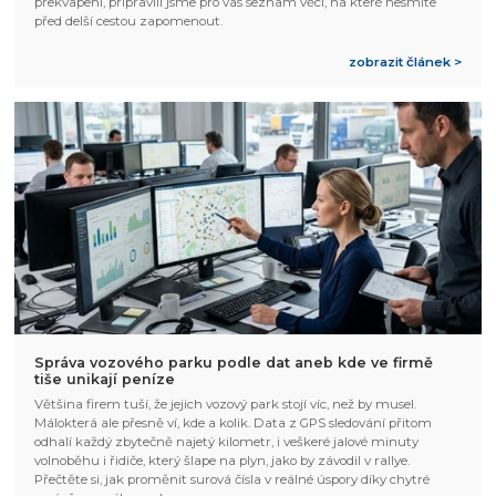
překvapení, připravili jsme pro vás seznam věcí, na které nesmíte
před delší cestou zapomenout.
zobrazit článek >
Správa vozového parku podle dat aneb kde ve firmě
tiše unikají peníze
Většina firem tuší, že jejich vozový park stojí víc, než by musel.
Málokterá ale přesně ví, kde a kolik. Data z GPS sledování přitom
odhalí každý zbytečně najetý kilometr, i veškeré jalové minuty
volnoběhu i řidiče, který šlape na plyn, jako by závodil v rallye.
Přečtěte si, jak proměnit surová čísla v reálné úspory díky chytré