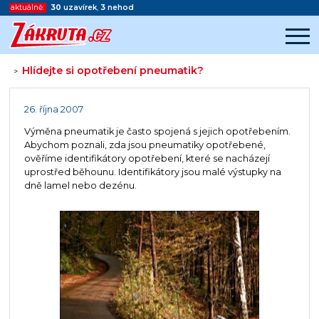
aktuálně:
30
uzavírek
,
3
nehod
Hlídejte si opotřebení pneumatik?
>
Začátek reklamy
Konec reklamy
26. října 2007
Výměna pneumatik je často spojená s jejich opotřebením.
Abychom poznali, zda jsou pneumatiky opotřebené,
ověříme identifikátory opotřebení, které se nacházejí
uprostřed běhounu. Identifikátory jsou malé výstupky na
dně lamel nebo dezénu.