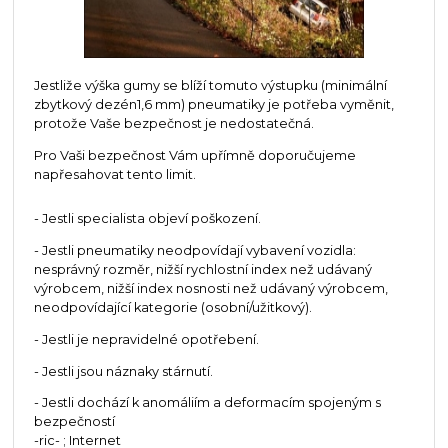
Jestliže výška gumy se blíží tomuto výstupku (minimální
zbytkový dezén1,6 mm) pneumatiky je potřeba vyměnit,
protože Vaše bezpečnost je nedostatečná.
Pro Vaši bezpečnost Vám upřímně doporučujeme
napřesahovat tento limit.
- Jestli specialista objeví poškození.
- Jestli pneumatiky neodpovídají vybavení vozidla:
nesprávný rozměr, nižší rychlostní index než udávaný
výrobcem, nižší index nosnosti než udávaný výrobcem,
neodpovídající kategorie (osobní/užitkový).
- Jestli je nepravidelné opotřebení.
- Jestli jsou náznaky stárnutí.
- Jestli dochází k anomáliím a deformacím spojeným s
bezpečností
-ric- ; Internet