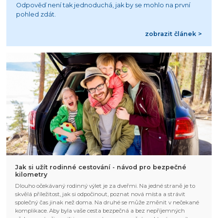
Odpověď není tak jednoduchá, jak by se mohlo na první
pohled zdát.
zobrazit článek >
Jak si užít rodinné cestování - návod pro bezpečné
kilometry
Dlouho očekávaný rodinný výlet je za dveřmi. Na jedné straně je to
skvělá příležitost, jak si odpočinout, poznat nová místa a strávit
společný čas jinak než doma. Na druhé se může změnit v nečekané
komplikace. Aby byla vaše cesta bezpečná a bez nepříjemných