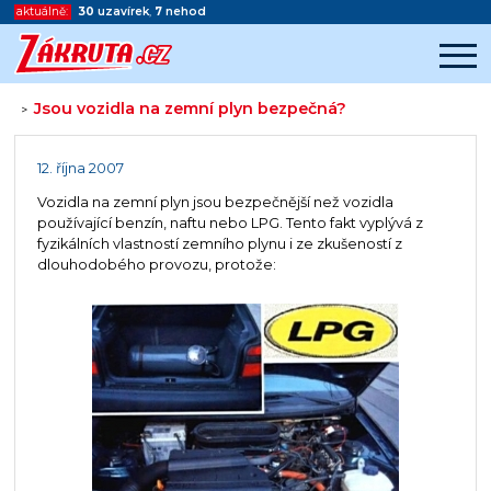
aktuálně:
30
uzavírek
,
7
nehod
Jsou vozidla na zemní plyn bezpečná?
>
Začátek reklamy
Konec reklamy
12. října 2007
Vozidla na zemní plyn jsou bezpečnější než vozidla
používající benzín, naftu nebo LPG. Tento fakt vyplývá z
fyzikálních vlastností zemního plynu i ze zkušeností z
dlouhodobého provozu, protože: