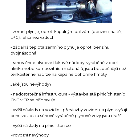
- zemní plyn je, oproti kapalným palivům (benzinu, naftě,
LPG), lehčí než vzduch
- zápalná teplota zemního plynu je oproti benzínu
dvojnásobná
- silnostěnné plynové tlakové nádoby, vyráběné z oceli,
hliníku nebo kompozitních materiálů, jsou bezpečnější než
tenkostěnné nádrže na kapalné pohonné hmoty
Jaké jsou nevýhody?
- nedostatečná infrastruktura - výstavba sítě plnicích stanic
CNG v ČR se připravuje
- vyšší náklady na vozidlo - přestavby vozidel na plyn zvyšují
cenu vozidla a sériově vyráběné plynové vozy jsou dražší
- vyšší náklady na plnicí stanice
Provozní nevýhody: