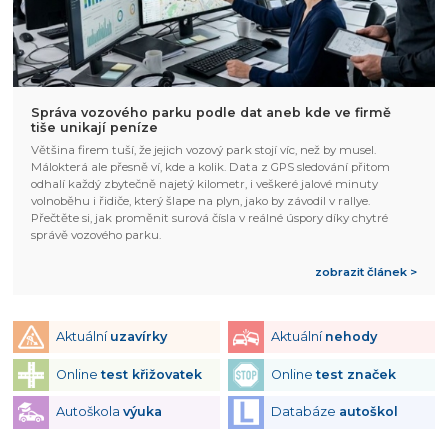
Správa vozového parku podle dat aneb kde ve firmě
tiše unikají peníze
Většina firem tuší, že jejich vozový park stojí víc, než by musel.
Málokterá ale přesně ví, kde a kolik. Data z GPS sledování přitom
odhalí každý zbytečně najetý kilometr, i veškeré jalové minuty
volnoběhu i řidiče, který šlape na plyn, jako by závodil v rallye.
Přečtěte si, jak proměnit surová čísla v reálné úspory díky chytré
správě vozového parku.
zobrazit článek >
Aktuální
uzavírky
Aktuální
nehody
Online
test křižovatek
Online
test značek
Autoškola
výuka
Databáze
autoškol