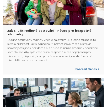
Jak si užít rodinné cestování - návod pro bezpečné
kilometry
Dlouho očekávaný rodinný výlet je za dveřmi. Na jedné straně je to
skvělá příležitost, jak si odpočinout, poznat nová místa a strávit
společný čas jinak než doma. Na druhé se může změnit v nečekané
komplikace. Aby byla vaše cesta bezpečná a bez nepříjemných
překvapení, připravili jsme pro vás seznam věcí, na které nesmíte
před delší cestou zapomenout.
zobrazit článek >