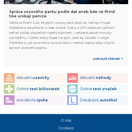
Správa vozového parku podle dat aneb kde ve firmě
tiše unikají peníze
Většina firem tuší, že jejich vozový park stojí víc, než by musel.
Málokterá ale přesně ví, kde a kolik. Data z GPS sledování přitom
odhalí každý zbytečně najetý kilometr, i veškeré jalové minuty
volnoběhu i řidiče, který šlape na plyn, jako by závodil v rallye.
Přečtěte si, jak proměnit surová čísla v reálné úspory díky chytré
správě vozového parku.
zobrazit článek >
Aktuální
uzavírky
Aktuální
nehody
Online
test křižovatek
Online
test značek
Autoškola
výuka
Databáze
autoškol
O nás
Cookies