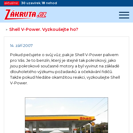
aktuálně:
30
uzavírek
,
18
nehod
Shell V-Power. Vyzkoušejte ho?
>
Začátek reklamy
Konec reklamy
14. září 2007
Pokud pečujete o svůj vůz, pak je Shell V-Power palivem
pro Vás. Je to benzín, který je stejně tak pokrokový, jako
jsou pokrokové současné motory a byl vyvinut na základě
dlouholetého výzkumu požadavků a očekávání řidičů.
Takže pokud hledáte okamžitou reakci, vyzkoušejte Shell
V-Power.