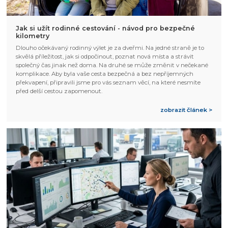
Jak si užít rodinné cestování - návod pro bezpečné
kilometry
Dlouho očekávaný rodinný výlet je za dveřmi. Na jedné straně je to
skvělá příležitost, jak si odpočinout, poznat nová místa a strávit
společný čas jinak než doma. Na druhé se může změnit v nečekané
komplikace. Aby byla vaše cesta bezpečná a bez nepříjemných
překvapení, připravili jsme pro vás seznam věcí, na které nesmíte
před delší cestou zapomenout.
zobrazit článek >