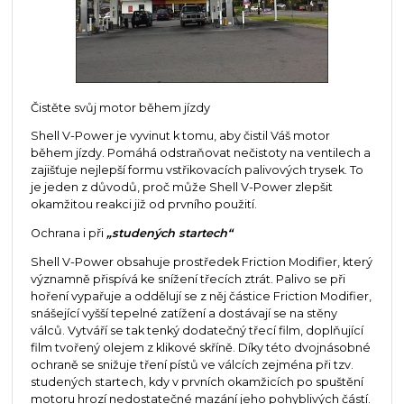
Čistěte svůj motor během jízdy
Shell V-Power je vyvinut k tomu, aby čistil Váš motor
během jízdy. Pomáhá odstraňovat nečistoty na ventilech a
zajišťuje nejlepší formu vstřikovacích palivových trysek. To
je jeden z důvodů, proč může Shell V-Power zlepšit
okamžitou reakci již od prvního použití.
Ochrana i při
„studených startech“
Shell V-Power obsahuje prostředek Friction Modifier, který
významně přispívá ke snížení třecích ztrát. Palivo se při
hoření vypařuje a oddělují se z něj částice Friction Modifier,
snášející vyšší tepelné zatížení a dostávají se na stěny
válců. Vytváří se tak tenký dodatečný třecí film, doplňující
film tvořený olejem z klikové skříně. Díky této dvojnásobné
ochraně se snižuje tření pístů ve válcích zejména při tzv.
studených startech, kdy v prvních okamžicích po spuštění
motoru hrozí nedostatečné mazání jeho pohyblivých částí.