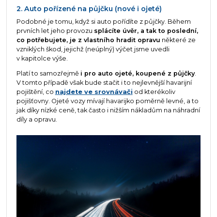
2. Auto pořízené na půjčku (nové i ojeté)
Podobné je tomu, když si auto pořídíte z půjčky. Během
prvních let jeho provozu
splácíte úvěr, a tak to poslední,
co potřebujete, je z vlastního hradit opravu
některé ze
vzniklých škod, jejichž (neúplný) výčet jsme uvedli
v kapitolce výše.
Platí to samozřejmě
i pro auto ojeté, koupené z půjčky
.
V tomto případě však bude stačit i to nejlevnější havarijní
pojištění, co
najdete ve srovnávači
od kterékoliv
pojišťovny. Ojeté vozy mívají havarijko poměrně levné, a to
jak díky nízké ceně, tak často i nižším nákladům na náhradní
díly a opravu.