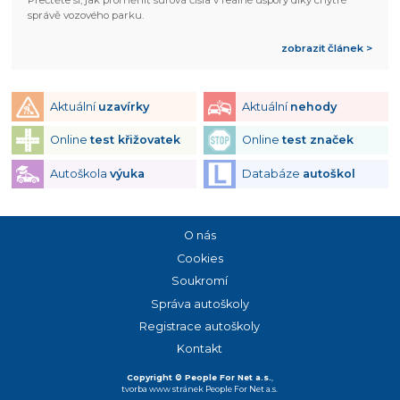
Přečtěte si, jak proměnit surová čísla v reálné úspory díky chytré
správě vozového parku.
zobrazit článek >
Aktuální
uzavírky
Aktuální
nehody
Online
test křižovatek
Online
test značek
Autoškola
výuka
Databáze
autoškol
O nás
Cookies
Soukromí
Správa autoškoly
Registrace autoškoly
Kontakt
Copyright © People For Net a.s.
,
tvorba www stránek
People For Net a.s.