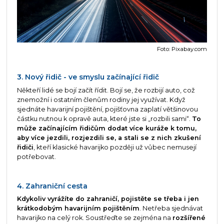
Foto: Pixabay.com
3. Nový řidič - ve smyslu začínající řidič
Někteří lidé se bojí začít řídit. Bojí se, že rozbijí auto, což
znemožní i ostatním členům rodiny jej využívat. Když
sjednáte havarijní pojištění, pojišťovna zaplatí většinovou
částku nutnou k opravě auta, které jste si „rozbili sami“.
To
může začínajícím řidičům dodat více kuráže k tomu,
aby více jezdili, rozjezdili se, a stali se z nich zkušení
řidiči
, kteří klasické havarijko později už vůbec nemusejí
potřebovat.
4. Zahraniční cesta
Kdykoliv vyrážíte do zahraničí, pojistěte se třeba i jen
krátkodobým havarijním pojištěním
. Netřeba sjednávat
havarijko na celý rok. Soustřeďte se zejména na
rozšířené