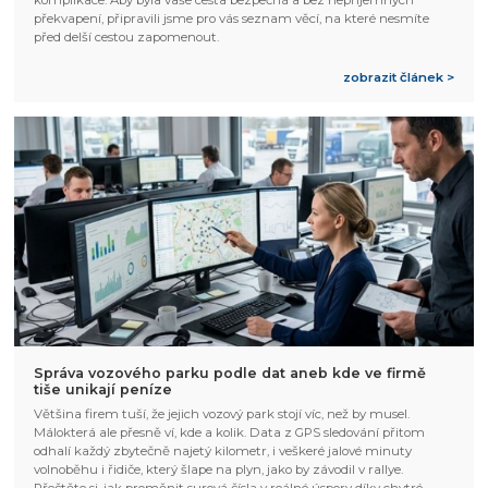
překvapení, připravili jsme pro vás seznam věcí, na které nesmíte
před delší cestou zapomenout.
zobrazit článek >
Správa vozového parku podle dat aneb kde ve firmě
tiše unikají peníze
Většina firem tuší, že jejich vozový park stojí víc, než by musel.
Málokterá ale přesně ví, kde a kolik. Data z GPS sledování přitom
odhalí každý zbytečně najetý kilometr, i veškeré jalové minuty
volnoběhu i řidiče, který šlape na plyn, jako by závodil v rallye.