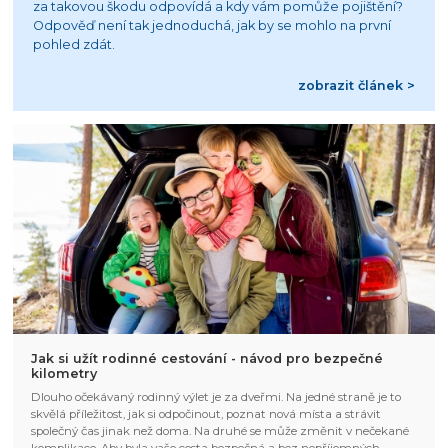
za takovou škodu odpovídá a kdy vám pomůže pojištění?
Odpověď není tak jednoduchá, jak by se mohlo na první
pohled zdát.
zobrazit článek >
Jak si užít rodinné cestování - návod pro bezpečné
kilometry
Dlouho očekávaný rodinný výlet je za dveřmi. Na jedné straně je to
skvělá příležitost, jak si odpočinout, poznat nová místa a strávit
společný čas jinak než doma. Na druhé se může změnit v nečekané
komplikace. Aby byla vaše cesta bezpečná a bez nepříjemných