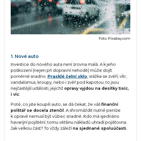
Foto: Pixabay.com
1. Nové auto
Investice do nového auta není zrovna malá. A k jeho
poškození (nejen při dopravní nehodě) může dojít
poměrně snadno.
Prasklé čelní sklo
, srážka se zvěří, vítr,
vandalismus, kroupy, nebo i zvěř pod kapotou, to jsou
nejčastější události, jejichž
opravy vyjdou na desítky tisíc,
i víc
.
Poté, co jste koupili auto, se dá čekat, že váš
finanční
polštář se docela ztenčil
. A shromáždit nutné peníze
k opravě nemusí být vůbec snadné. Kdo má sjednáno
havarijní pojištění, tomu většinu nákladů uhradí pojišťovna.
Jak velkou část? To vždy záleží
na sjednané spoluúčasti
.