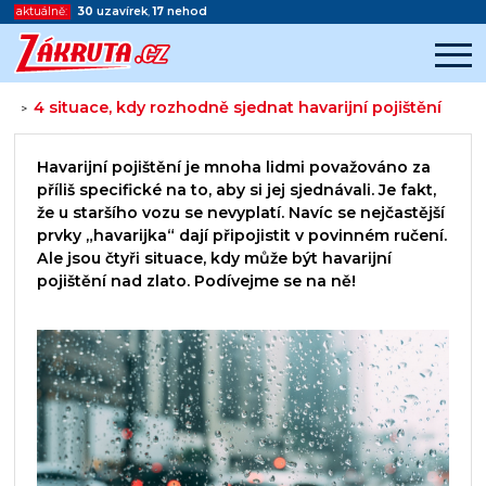
aktuálně:
30
uzavírek
,
17
nehod
4 situace, kdy rozhodně sjednat havarijní pojištění
>
Začátek reklamy
Konec reklamy
Havarijní pojištění je mnoha lidmi považováno za
příliš specifické na to, aby si jej sjednávali. Je fakt,
že u staršího vozu se nevyplatí. Navíc se nejčastější
prvky „havarijka“ dají připojistit v povinném ručení.
Ale jsou čtyři situace, kdy může být havarijní
pojištění nad zlato. Podívejme se na ně!