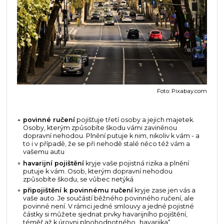
Foto: Pixabay.com
povinné ručení
pojišťuje třetí osoby a jejich majetek.
Osoby, kterým způsobíte škodu vámi zaviněnou
dopravní nehodou. Plnění putuje k nim, nikoliv k vám - a
to i v případě, že se při nehodě stalé něco též vám a
vašemu autu
havarijní pojištění
kryje vaše pojistná rizika a plnění
putuje k vám. Osob, kterým dopravní nehodou
způsobíte škodu, se vůbec netýká
připojištění k povinnému ručení
kryje zase jen vás a
vaše auto. Je součástí běžného povinného ručení, ale
povinné není. V rámci jedné smlouvy a jedné pojistné
částky si můžete sjednat prvky havarijního pojištění,
téměř až k úrovni plnohodnotného „havarijka“.