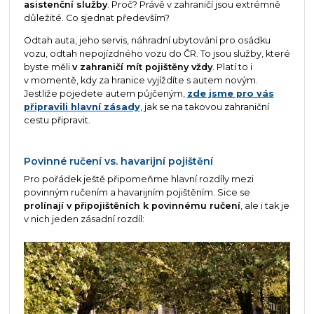
asistenční služby
. Proč? Právě v zahraničí jsou extrémně
důležité. Co sjednat především?
Odtah auta, jeho servis, náhradní ubytování pro osádku
vozu, odtah nepojízdného vozu do ČR. To jsou služby, které
byste měli
v zahraničí mít pojištěny vždy
. Platí to i
v momentě, kdy za hranice vyjíždíte s autem novým.
Jestliže pojedete autem půjčeným,
zde jsme pro vás
připravili hlavní zásady
, jak se na takovou zahraniční
cestu připravit.
Povinné ručení vs. havarijní pojištění
Pro pořádek ještě připomeňme hlavní rozdíly mezi
povinným ručením a havarijním pojištěním. Sice se
prolínají v připojištěních k povinnému ručení
, ale i tak je
v nich jeden zásadní rozdíl: