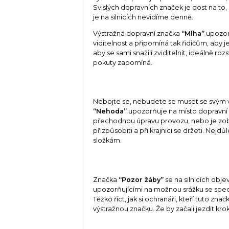
Svislých dopravních značek je dost na to,
je na silnicích nevidíme denně.
Výstražná dopravní značka
“Mlha”
upozorň
viditelnost a připomíná tak řidičům, aby 
aby se sami snažili zviditelnit, ideálně r
pokuty zapomíná.
Nebojte se, nebudete se muset se svým v
“Nehoda”
upozorňuje na místo dopravn
přechodnou úpravu provozu, nebo je zobraz
přizpůsobiti a při krajnici se držeti. Nej
složkám.
Značka
“Pozor žáby”
se na silnicích obje
upozorňujícími na možnou srážku se speci
Těžko říct, jak si ochranáři, kteří tuto zna
výstražnou značku. Že by začali jezdit kro