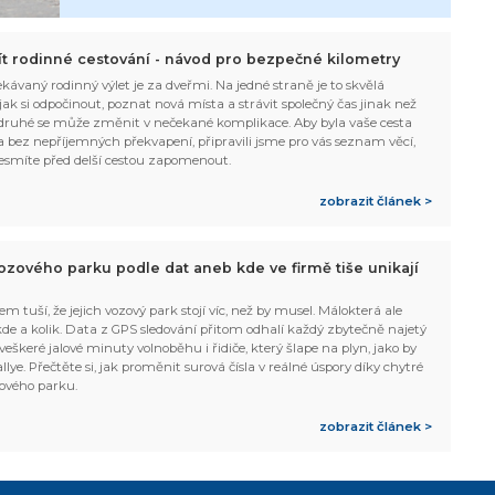
žít rodinné cestování - návod pro bezpečné kilometry
kávaný rodinný výlet je za dveřmi. Na jedné straně je to skvělá
, jak si odpočinout, poznat nová místa a strávit společný čas jinak než
ruhé se může změnit v nečekané komplikace. Aby byla vaše cesta
 bez nepříjemných překvapení, připravili jsme pro vás seznam věcí,
esmíte před delší cestou zapomenout.
zobrazit článek >
ozového parku podle dat aneb kde ve firmě tiše unikají
em tuší, že jejich vozový park stojí víc, než by musel. Málokterá ale
 kde a kolik. Data z GPS sledování přitom odhalí každý zbytečně najetý
 veškeré jalové minuty volnoběhu i řidiče, který šlape na plyn, jako by
allye. Přečtěte si, jak proměnit surová čísla v reálné úspory díky chytré
ového parku.
zobrazit článek >