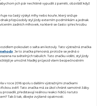
 abychom jich pár nechtěně vypudili z paměti, obzvlášť když
uje na častý výskyt mlhy nebo kouře, který snižuje
jednak přizpůsobily styl jízdy externím podmínkám a jednak
ozsvícením zadních mlhovek, na které se často i přes hrozbu
ozidlem pokoušet o salta ani kotouly. Tato výstražná značka
í
nehody
. Je to značka přenosná, protože se jedná o
ena na světelných tabulích. Tuto značku viděti, styl jízdy
důležitější je umožnit hladký průjezd všem bezpečnostním
vila v roce 2016 spolu s dalšími výstražnými značkami
fickou zvěří. Tato značka má za úkol chránit samotné žáby.
čku prosadili, představují reálnou reakci řidičů na tuto
kem? Tak či tak, dbejte zvýšené opatrnosti.