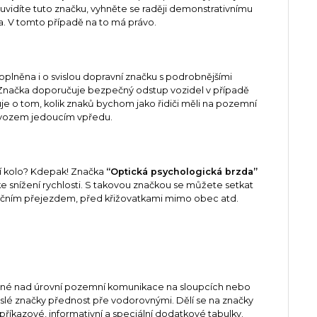
e uvidíte tuto značku, vyhněte se raději demonstrativnímu
la. V tomto případě na to má právo.
oplněna i o svislou dopravní značku s podrobnějšími
 Značka doporučuje bezpečný odstup vozidel v případě
je o tom, kolik znaků bychom jako řidiči měli na pozemní
a vozem jedoucím vpředu.
dní kolo? Kdepak! Značka
“Optická psychologická brzda”
 ke snížení rychlosti. S takovou značkou se můžete setkat
ičním přejezdem, před křižovatkami mimo obec atd.
těné nad úrovní pozemní komunikace na sloupcích nebo
vislé značky přednost pře vodorovnými. Dělí se na značky
 příkazové, informativní a speciální dodatkové tabulky.