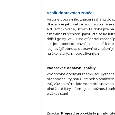
Vznik dopravních značek
Historie dopravního značení sahá až do 
Ukázalo se jako velice odolné, nicméně s
a diverzifikované, i když v té době jste 
s maximální rychlostí, jakou jste se ke kři
řidiči i gesty. Ve 20. století nastal zásadn
ke sjednocení dopravního značení, které 
Nejnovější obnova dopravního značení je z
na úkor starých, nepoužívaných.
Vodorovné dopravní značky
Vodorovné dopravní značky jsou vyznačen
přechodné - ty jsou žluté nebo oranžové
svůj vůz na místě, kde vede přerušovaná 
plné žluté čáry informuje o možnosti park
o zákaz stání.
Značka
“Přejezd pro cyklisty přimknu