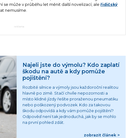
 se může v průběhu let měnit další novelizací, ale
řidičský
ovat nemusíme.
reklama
Najeli jste do výmolu? Kdo zaplatí
škodu na autě a kdy pomůže
pojištění?
Rozbité silnice a výmoly jsou každoroční realitou
hlavně po zimě. Stačí chvíle nepozornosti a
místo klidné jízdy řešíte proraženou pneumatiku
nebo poškozený podvozek. Kdo za takovou
škodu odpovídá a kdy vám pomůže pojištění?
Odpověď není tak jednoduchá, jak by se mohlo
na první pohled zdát.
zobrazit článek >