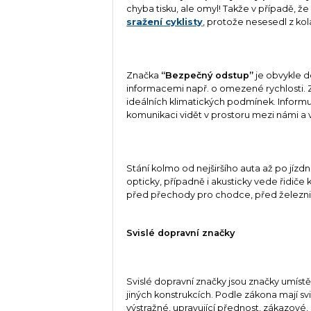
chyba tisku, ale omyl! Takže v případě, ž
sražení cyklisty
, protože nesesedl z ko
Značka
“Bezpečný odstup”
je obvykle d
informacemi např. o omezené rychlosti.
ideálních klimatických podmínek. Informu
komunikaci vidět v prostoru mezi námi 
Stání kolmo od nejširšího auta až po jíz
opticky, případně i akusticky vede řidiče
před přechody pro chodce, před železn
Svislé dopravní značky
Svislé dopravní značky jsou značky umís
jiných konstrukcích. Podle zákona mají s
výstražné, upravující přednost, zákazové,