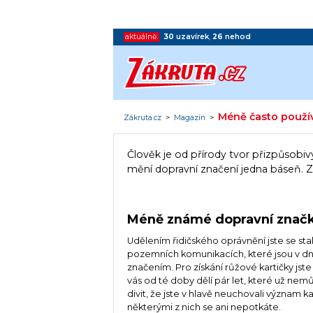
aktuálně:
30
uzavírek
,
26
nehod
Méně často použí
Zákruta.cz
>
Magazín
>
Člověk je od přírody tvor přizpůsobivý
mění dopravní značení jedna báseň. 
Méně známé dopravní znač
Udělením řidičského oprávnění jste se sta
pozemních komunikacích, které jsou v 
značením. Pro získání růžové kartičky jst
vás od té doby dělí pár let, které už nem
divit, že jste v hlavě neuchovali význam ka
některými z nich se ani nepotkáte.