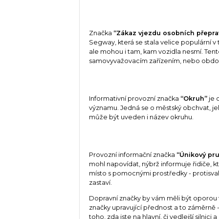
Značka
“Zákaz vjezdu osobních přepra
Segway, která se stala velice populární v 
ale mohou i tam, kam vozidla nesmí. Tent
samovyvažovacím zařízením, nebo obdobná
Informativní provozní značka
“Okruh”
je 
významu. Jedná se o městský obchvat, je
může být uveden i název okruhu.
Provozní informační značka
“Únikový pr
mohl napovídat, nýbrž informuje řidiče
místo s pomocnými prostředky - protisv
zastaví.
Dopravní značky by vám měli být oporou 
značky upravující přednost a to záměrně 
toho, zda jste na hlavní, či vedlejší siln