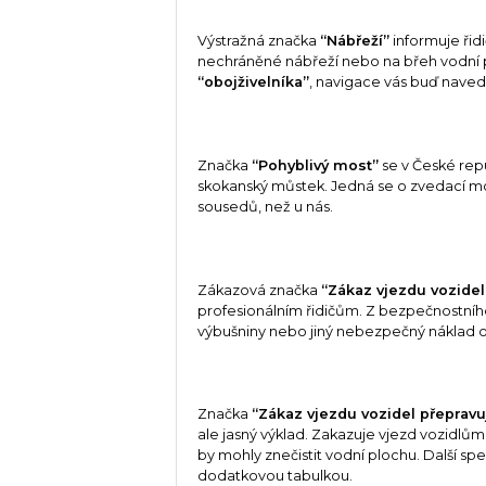
Výstražná značka
“Nábřeží”
informuje řid
nechráněné nábřeží nebo na břeh vodní pl
“obojživelníka”
, navigace vás buď naved
Značka
“Pohyblivý most”
se v České repu
skokanský můstek. Jedná se o zvedací mos
sousedů, než u nás.
Zákazová značka
“Zákaz vjezdu vozide
profesionálním řidičům. Z bezpečnostního
výbušniny nebo jiný nebezpečný náklad o
Značka
“Zákaz vjezdu vozidel přepravuj
ale jasný výklad. Zakazuje vjezd vozidlům,
by mohly znečistit vodní plochu. Další 
dodatkovou tabulkou.