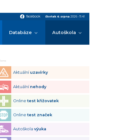
facebook
facebook
čtvrtek 6.srpna
2026
•
11:41
Databáze
Autoškola
klama
Aktuální
uzavírky
Aktuální
nehody
Online
test křižovatek
Online
test značek
Autoškola
výuka