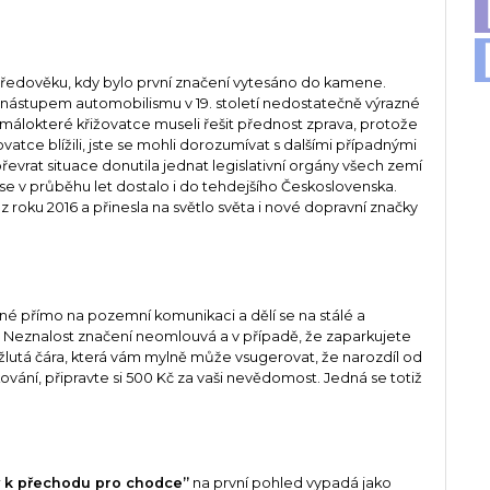
středověku, kdy bylo první značení vytesáno do kamene.
 nástupem automobilismu v 19. století nedostatečně výrazné
na málokteré křižovatce museli řešit přednost zprava, protože
žovatce blížili, jste se mohli dorozumívat s dalšími případnými
í převrat situace donutila jednat legislativní orgány všech zemí
se v průběhu let dostalo i do tehdejšího Československa.
 roku 2016 a přinesla na světlo světa i nové dopravní značky
é přímo na pozemní komunikaci a dělí se na stálé a
. Neznalost značení neomlouvá a v případě, že zaparkujete
žlutá čára, která vám mylně může vsugerovat, že narozdíl od
ování, připravte si 500 Kč za vaši nevědomost. Jedná se totiž
tý k přechodu pro chodce”
na první pohled vypadá jako