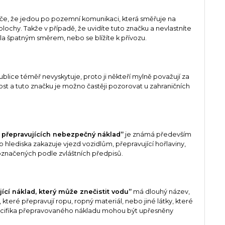
iče, že jedou po pozemní komunikaci, která směřuje na
ochy. Takže v případě, že uvidíte tuto značku a nevlastníte
la špatným směrem, nebo se blížíte k přívozu.
blice téměř nevyskytuje, proto ji někteří mylně považují za
t a tuto značku je možno častěji pozorovat u zahraničních
l přepravujících nebezpečný náklad”
je známá především
 hlediska zakazuje vjezd vozidlům, přepravující hořlaviny,
značených podle zvláštních předpisů.
ící náklad, který může znečistit vodu”
má dlouhý název,
 které přepravují ropu, ropný materiál, nebo jiné látky, které
specifika přepravovaného nákladu mohou být upřesněny