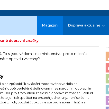
Magazín
Doprava aktuálně
vané dopravní značky
re
. To si jsou vědomi i na ministerstvu, proto nelení a
Znáte opravdu všechny?
ky
li plně způsobilí k ovládání motorového vozidla na
dnešní době perfektně definovány mezinárodním dopravním
e museli projít zkouškou znalosti o dopravním značení. Pokud
ůžete jen tak spočítat na prstech jedné ruky, není se čemu
ždé z nich, obzvlášť pokud nejste profesionální řidič a s