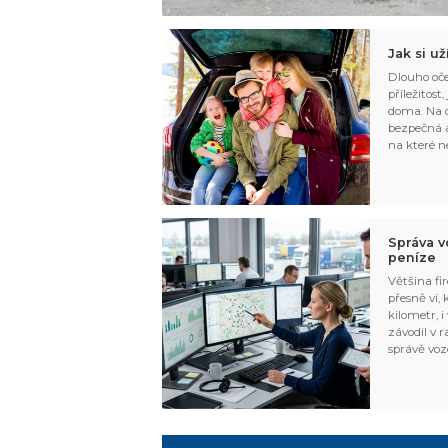
Jak si u
Dlouho oče
příležitost
doma. Na d
bezpečná a
na které n
Správa v
peníze
Většina fir
přesně ví,
kilometr, i
závodil v r
správě voz