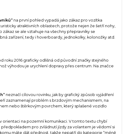
vníků”
na první pohled vypadá jako zákaz pro vozítka
turisticky atraktivních oblastech, protože nejen že šetří nohy,
o zákaz se ale vztahuje na všechny přepravníky se
 zařízení, tedy i hoverboardy, jednokolky, kolonožky atd.
od roku 2016 graficky odlišná od původní značky stejného
hož výhodou je urychlení dopravy přes centrum. Na značce
uh”
neznačí cílovou rovinku, jak by grafický způsob vyjádření
, kteří zaznamenají problém s brzdovým mechanismem, na
ahem nebo štěrkovým povrchem, který splašené vozidlo
v orientaci na pozemní komunikaci. V tomto textu chybí
- předpokladem pro zvládnutí jízdy za volantem je vědomí si
ici a komu máte dát přednost, takže nepatří do kategorie “méně