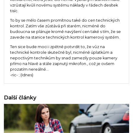
vzrůstají kvůli novému systému náklady v řádech desítek
tisíc.
To by se mělo časem promítnou také do cen technických
kontrol. Zatím vše zůstává při starém, nicméně do
budoucna se plánuje kromě navýšení cen také s tím, že se
zavede na stanice technických kontrol kamerový systém.
Ten sice bude moci i zpětně potvrdit to, že vůz na
technické kontrole skutečně byl, nicméně úplatkům a
nepoctivým technikům by snad zamezily pouze kamery
přímo na hlavě a stále zapnutý mikrofon., což je ovšem
prozatím nereálné...
-ric- ; (Idnes)
Další články