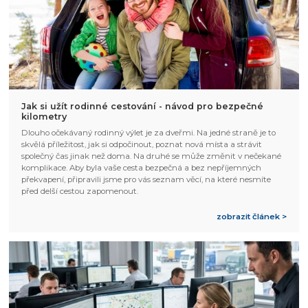
Jak si užít rodinné cestování - návod pro bezpečné
kilometry
Dlouho očekávaný rodinný výlet je za dveřmi. Na jedné straně je to
skvělá příležitost, jak si odpočinout, poznat nová místa a strávit
společný čas jinak než doma. Na druhé se může změnit v nečekané
komplikace. Aby byla vaše cesta bezpečná a bez nepříjemných
překvapení, připravili jsme pro vás seznam věcí, na které nesmíte
před delší cestou zapomenout.
zobrazit článek >