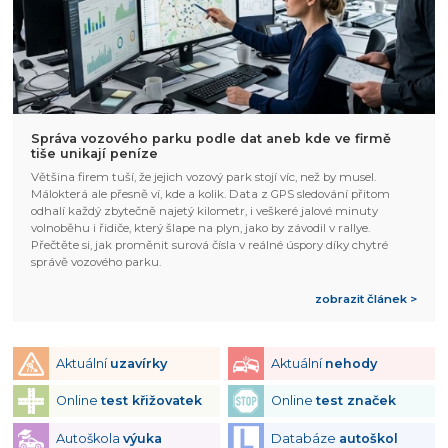
Správa vozového parku podle dat aneb kde ve firmě
tiše unikají peníze
Většina firem tuší, že jejich vozový park stojí víc, než by musel.
Málokterá ale přesně ví, kde a kolik. Data z GPS sledování přitom
odhalí každý zbytečně najetý kilometr, i veškeré jalové minuty
volnoběhu i řidiče, který šlape na plyn, jako by závodil v rallye.
Přečtěte si, jak proměnit surová čísla v reálné úspory díky chytré
správě vozového parku.
zobrazit článek >
Aktuální
uzavírky
Aktuální
nehody
Online
test křižovatek
Online
test značek
Autoškola
výuka
Databáze
autoškol