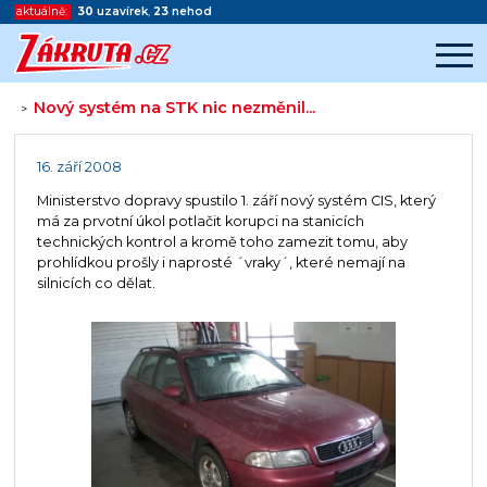
aktuálně:
30
uzavírek
,
23
nehod
Nový systém na STK nic nezměnil...
>
Začátek reklamy
Konec reklamy
16. září 2008
Ministerstvo dopravy spustilo 1. září nový systém CIS, který
má za prvotní úkol potlačit korupci na stanicích
technických kontrol a kromě toho zamezit tomu, aby
prohlídkou prošly i naprosté ´vraky´, které nemají na
silnicích co dělat.