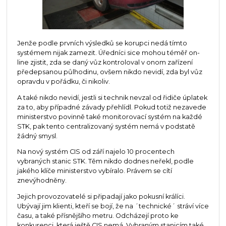
Jenže podle prvních výsledků se korupci nedá tímto
systémem nijak zamezit. Úředníci sice mohou téměř on-
line zjistit, zda se daný vůz kontroloval v onom zařízení
předepsanou půlhodinu, ovšem nikdo nevidí, zda byl vůz
opravdu v pořádku, či nikoliv.
A také nikdo nevidí, jestli si technik nevzal od řidiče úplatek
za to, aby případné závady přehlídl. Pokud totiž nezavede
ministerstvo povinně také monitorovací systém na každé
STK, pak tento centralizovaný systém nemá v podstatě
žádný smysl.
Na nový systém CIS od září najelo 10 procentech
vybraných stanic STK. Těm nikdo dodnes neřekl, podle
jakého klíče ministerstvo vybíralo. Právem se cítí
znevýhodněny.
Jejich provozovatelé si připadají jako pokusní králíci.
Ubývají jim klienti, kteří se bojí, že na ´technické´ stráví více
času, a také přísnějšího metru. Odcházejí proto ke
konkurenci, která ještě CIS nemá. Vybraným stanicím také