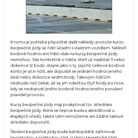
K tomu je potřeba připočítat další náklady, protože kurzu
bezpečné jízdy se řidič účastní s vlastním vozidlem. Někteří
bodově hodnocení řidiči však na kurzy bezpečné jízdy
nemohou. Jde konkrétně o řidiče, kteří už nasbírali 11 nebo
dokonce 12 bodů, stejně jako o ty, jejichž celkové bodové
konto je sice nižší, ale dopustili se jednání hodnoceného
šesti nebo dokonce sedmi body. Takovým řidičům
nezbude než čekat, až se jim odečtou čtyři body po roce,
kdy se nedopustí jiného bodově hodnoceného porušení
pravidel provozu.
Kurzy bezpečné jízdy mají poskytovat tzv. střediska
bezpečné jízdy, která se teprve budou akreditovat u
krajských úřadů, takže vám nemůžeme ani žádné takové
středisko doporučit.
Školení bezpečné jízdy bude každopádně zahrnovat
teoretickou a praktickou část. V rámci teoretické části,