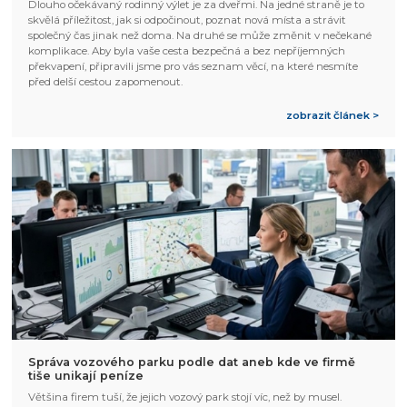
Dlouho očekávaný rodinný výlet je za dveřmi. Na jedné straně je to
skvělá příležitost, jak si odpočinout, poznat nová místa a strávit
společný čas jinak než doma. Na druhé se může změnit v nečekané
komplikace. Aby byla vaše cesta bezpečná a bez nepříjemných
překvapení, připravili jsme pro vás seznam věcí, na které nesmíte
před delší cestou zapomenout.
zobrazit článek >
Správa vozového parku podle dat aneb kde ve firmě
tiše unikají peníze
Většina firem tuší, že jejich vozový park stojí víc, než by musel.