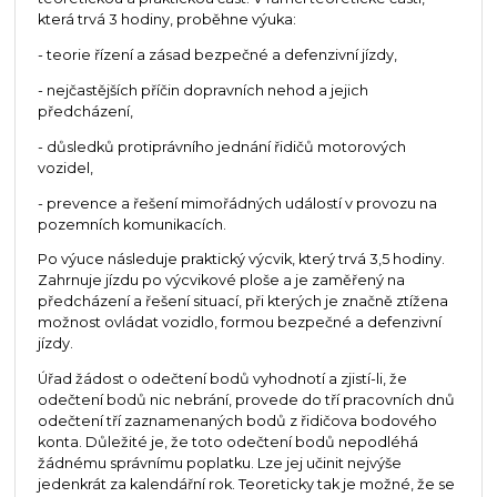
která trvá 3 hodiny, proběhne výuka:
- teorie řízení a zásad bezpečné a defenzivní jízdy,
- nejčastějších příčin dopravních nehod a jejich
předcházení,
- důsledků protiprávního jednání řidičů motorových
vozidel,
- prevence a řešení mimořádných událostí v provozu na
pozemních komunikacích.
Po výuce následuje praktický výcvik, který trvá 3,5 hodiny.
Zahrnuje jízdu po výcvikové ploše a je zaměřený na
předcházení a řešení situací, při kterých je značně ztížena
možnost ovládat vozidlo, formou bezpečné a defenzivní
jízdy.
Úřad žádost o odečtení bodů vyhodnotí a zjistí-li, že
odečtení bodů nic nebrání, provede do tří pracovních dnů
odečtení tří zaznamenaných bodů z řidičova bodového
konta. Důležité je, že toto odečtení bodů nepodléhá
žádnému správnímu poplatku. Lze jej učinit nejvýše
jedenkrát za kalendářní rok. Teoreticky tak je možné, že se