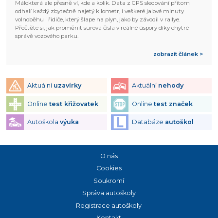
Málokterá ale přesně ví, kde a kolik. Data z GPS sledování přitom
odhalí každý zbytečně najetý kilometr, i veškeré jalové minuty
volnoběhu i řidiče, který šlape na plyn, jako by závodil v rallye.
Přečtěte si, jak proměnit surová čísla v reálné úspory díky chytré
správě vozového parku.
zobrazit článek >
Aktuální
uzavírky
Aktuální
nehody
Online
test křižovatek
Online
test značek
Autoškola
výuka
Databáze
autoškol
O nás
Cookies
Soukromí
Správa autoškoly
Registrace autoškoly
Kontakt