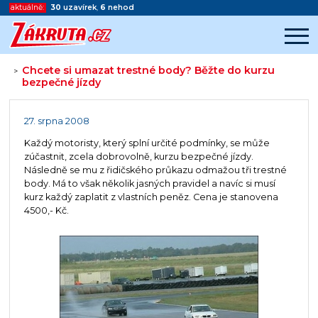
aktuálně:
30
uzavírek
,
6
nehod
Chcete si umazat trestné body? Běžte do kurzu
>
bezpečné jízdy
Začátek reklamy
Konec reklamy
27. srpna 2008
Každý motoristy, který splní určité podmínky, se může
zúčastnit, zcela dobrovolně, kurzu bezpečné jízdy.
Následně se mu z řidičského průkazu odmažou tři trestné
body. Má to však několik jasných pravidel a navíc si musí
kurz každý zaplatit z vlastních peněz. Cena je stanovena
4500,- Kč.