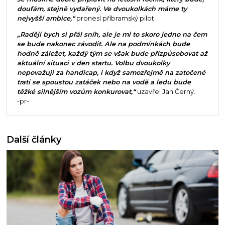
doufám, stejně vydařený. Ve dvoukolkách máme ty
nejvyšší ambice,“
pronesl příbramský pilot.
„Raději bych si přál sníh, ale je mi to skoro jedno na čem
se bude nakonec závodit. Ale na podmínkách bude
hodně záležet, každý tým se však bude přizpůsobovat až
aktuální situaci v den startu. Volbu dvoukolky
nepovažuji za handicap, i když samozřejmě na zatočené
trati se spoustou zatáček nebo na vodě a ledu bude
těžké silnějším vozům konkurovat,“
uzavřel Jan Černý.
-pr-
Další články