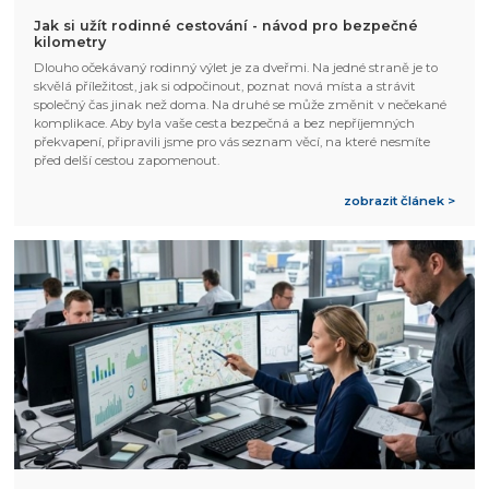
Jak si užít rodinné cestování - návod pro bezpečné
kilometry
Dlouho očekávaný rodinný výlet je za dveřmi. Na jedné straně je to
skvělá příležitost, jak si odpočinout, poznat nová místa a strávit
společný čas jinak než doma. Na druhé se může změnit v nečekané
komplikace. Aby byla vaše cesta bezpečná a bez nepříjemných
překvapení, připravili jsme pro vás seznam věcí, na které nesmíte
před delší cestou zapomenout.
zobrazit článek >