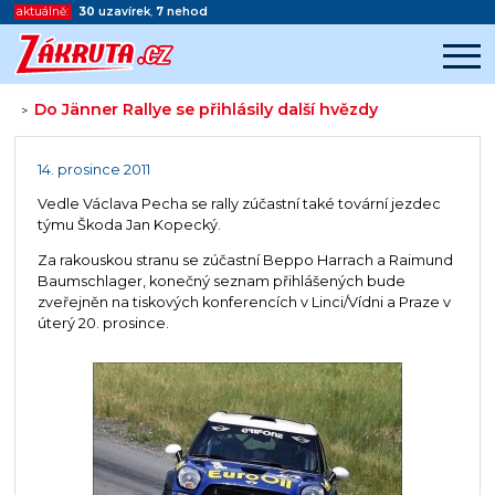
aktuálně:
30
uzavírek
,
7
nehod
Do Jänner Rallye se přihlásily další hvězdy
>
Začátek reklamy
Konec reklamy
14. prosince 2011
Vedle Václava Pecha se rally zúčastní také tovární jezdec
týmu Škoda Jan Kopecký.
Za rakouskou stranu se zúčastní Beppo Harrach a Raimund
Baumschlager, konečný seznam přihlášených bude
zveřejněn na tiskových konferencích v Linci/Vídni a Praze v
úterý 20. prosince.