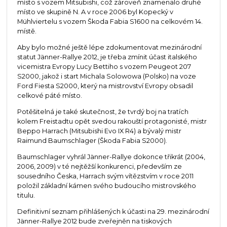
místo s vozem Mitsubishi, což zároveň znamenalo druhé
místo ve skupině N. A v roce 2006 byl Kopecký v
Mühlviertelu s vozem Škoda Fabia S1600 na celkovém 14.
místě.
Aby bylo možné ještě lépe zdokumentovat mezinárodní
statut Jänner-Rallye 2012, je třeba zmínit účast italského
vicemistra Evropy Lucy Bettiho s vozem Peugeot 207
S2000, jakož i start Michala Solowowa (Polsko) na voze
Ford Fiesta S2000, který na mistrovství Evropy obsadil
celkové páté místo.
Potěšitelná je také skutečnost, že tvrdý boj na tratích
kolem Freistadtu opět svedou rakouští protagonisté, mistr
Beppo Harrach (Mitsubishi Evo IX R4) a bývalý mistr
Raimund Baumschlager (Škoda Fabia S2000).
Baumschlager vyhrál Jänner-Rallye dokonce třikrát (2004,
2006, 2009) v té nejtěžší konkurenci, především ze
sousedního Česka, Harrach svým vítězstvím v roce 2011
položil základní kámen svého budoucího mistrovského
titulu.
Definitivní seznam přihlášených k účasti na 29. mezinárodní
Jänner-Rallye 2012 bude zveřejněn na tiskových