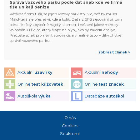
Správa vozového parku podle dat aneb kde ve firmě
tiše unikají peníze
Většina firem tuší, že jejich vozový park stojí víc, než by musel.
Málokterá ale přesně ví, kde a kolik. Data z GPS sledování přitom
odhalí každý zbytečně najetý kilometr, i veškeré jalové minuty
volnoběhu i řidiče, který šlape na plyn, jako by závodil v rallye.
Přečtěte si, jak proměnit surová čísla v reálné úspory díky chytré
správě vozového parku.
zobrazit článek >
Aktuální
uzavírky
Aktuální
nehody
Online
test křižovatek
Online
test značek
Autoškola
výuka
Databáze
autoškol
O nás
Cookies
Soukromí