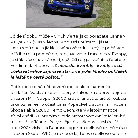
Již delší dobu může RC Mühlviertel jako pořadatel Jänner-
Rallye 2012 (5. až 7. ledna) v oblasti Freistadtu jásat.
Obsazení tohoto již klasického závodu, který se počátkem
příštího roku poprvé pojede jako závod mistrovství Evropy,
je stále více mezinárodní, což těší i organizačního ředitele
Ferdinanda Stabera:
„Z hlediska kvantity i kvality se dá
očekávat velice zajímavé startovní pole. Mnoho přihlášek
je ještě na cestě poštou.“
Poté, co se o námět hovorů postaralo oznámení o
přihlášení Václava Pecha, který v Rakousku poprvé pojede
s vozem Mini Cooper S2000, srdce fanoušků určitě rozbuší
také oznámení o účasti Jana Kopeckého s továrním vozem
Škoda Fabia S2000. Tento Čech, který v letošním roce
získal v sérii IRC pro tým Škoda Motorsport vynikající druhé
místo, již na Jänner-Rallye nějaké zkušenosti nasbíral. V
roce 2004 získal za Baumschlagerem celkové druhé místo
s vozem Škoda WRC, o rok později to bylo celkové sedmé