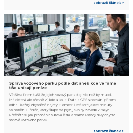
zobrazit článek >
Správa vozového parku podle dat aneb kde ve firmě
tiše unikají peníze
Většina firem tuší, že jejich vozový park stojí víc, než by musel.
Málokterá ale přesně ví, kde a kolik. Data z GPS sledování přitom
odhalí každý zbytečně najetý kilometr, i veškeré jalové minuty
volnoběhu i řidiče, který šlape na plyn, jako by závodil v rallye.
Přečtěte si, jak proměnit surová čísla v reálné úspory díky chytré
správě vozového parku.
zobrazit článek >