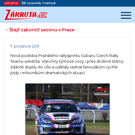
aktuálně:
30
uzavírek
,
1
nehod
Štajf zakončil sezónu v Praze
>
Začátek reklamy
Konec reklamy
7. prosince 2011
Nová podoba Pražského rallysprintu Subaru Czech Rally
Teamu svědčila. Všechny týmové vozy i přes drobné šrámy
zdárně dojely do cíle a udělaly radost fanouškům rychlé
jízdy i milovníkům dramatických situací.