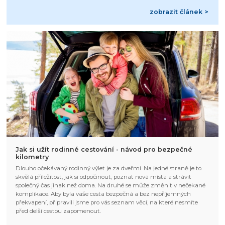
zobrazit článek >
Jak si užít rodinné cestování - návod pro bezpečné
kilometry
Dlouho očekávaný rodinný výlet je za dveřmi. Na jedné straně je to
skvělá příležitost, jak si odpočinout, poznat nová místa a strávit
společný čas jinak než doma. Na druhé se může změnit v nečekané
komplikace. Aby byla vaše cesta bezpečná a bez nepříjemných
překvapení, připravili jsme pro vás seznam věcí, na které nesmíte
před delší cestou zapomenout.