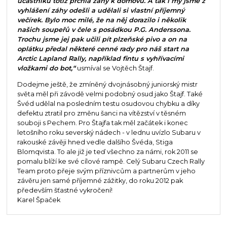
účastníků totiž prchla záhy k domovu. A tak i my jsme z
vyhlášení záhy odešli a udělali si vlastní příjemný
večírek. Bylo moc milé, že na něj dorazilo i několik
našich soupeřů v čele s posádkou P.G. Anderssona.
Trochu jsme jej pak učili pít plzeňské pivo a on na
oplátku předal některé cenné rady pro náš start na
Arctic Lapland Rally, například fintu s vyhřívacími
vložkami do bot,“
usmíval se Vojtěch Štajf.
Dodejme ještě, že zmíněný dvojnásobný juniorský mistr
světa měl při závodě velmi podobný osud jako Štajf. Také
Švéd udělal na posledním testu osudovou chybku a díky
defektu ztratil pro změnu šanci na vítězství v těsném
souboji s Pechem. Pro Štajfa tak měl začátek i konec
letošního roku severský nádech - v lednu uvízlo Subaru v
rakouské závěji hned vedle dalšího Švéda, Stiga
Blomqvista. To ale již je teď všechno za námi, rok 2011 se
pomalu blíží ke své cílové rampě. Celý Subaru Czech Rally
Team proto přeje svým příznivcům a partnerům v jeho
závěru jen samé příjemné zážitky, do roku 2012 pak
především šťastné vykročení!
Karel Špaček