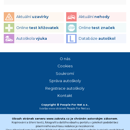
Aktuální
uzavírky
Aktuální
nehody
Online
test křižovatek
Online
test značek
Autoškola
výuka
Databáze
autoškol
O nás
Cookies
Soukromí
Správa autoškoly
Registrace autoškoly
Kontakt
Copyright © People For Net a.s.
,
tvorba www stránek
People For Net a.s.
Obsah stránek serveru www.zakruta.cz je chráněn autorským zákonem.
Kopírování a šíření textů, fotografií a dalšího obsahu portálu v jakékoli podobě bez
písemného souhlasu redakce je nezákonné.
Unauthorised copying and publishing of any content of this website is strictly prohibited.