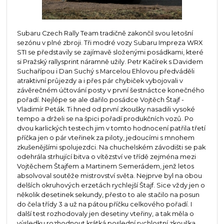
Subaru Czech Rally Team tradičně zakončil svou letošní
sezónu v plné zbroji. Tři modré vozy Subaru Impreza WRX
STI se představily se zajímavě složenými posádkami, které
si Pražský rallysprint náramně užily. Petr Kačírek s Davidem
Suchařípou i Dan Suchý s Marcelou Ehlovou předváděli
atraktivní průjezdy a i přes pár chybiček vybojovali v
závěrečném účtování posty v první šestnáctce konečného
pořadí. Nejlépe se ale dařilo posádce Vojtěch Štajf -
Vladimír Peták. Ti hned od první zkoušky nasadili vysoké
tempo a drželi se na špici pořadí produkčních vozů. Po
dvou karlických testech jim v tomto hodnocení patřila třetí
příčka jen o pár vteřinek za piloty, jedoucími s mnohem
zkušenějšími spolujezdci. Na chuchelském závodišti se pak
odehrála strhující bitva o vítězství ve třídě zejména mezi
Vojtěchem Štajfem a Martinem Semerádem, jenž letos
absolvoval soutěže mistrovství světa. Nejprve byl na obou
delších okruhových erzetách rychlejší Štajf. Sice vždy jen o
několik desetinek sekundy, přesto to ale stačilo na posun
do čela třídy 3 a už na pátou příčku celkového pořadí. I
další test rozhodovaly jen desetiny vteřiny, a tak měla o
výsledku rozhodnout krátká poslední rychlostní zkouška,