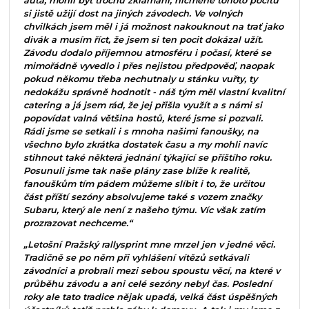
auta, mohli být trochu zklamáni, nicméně tohoto pocitu
si jistě užijí dost na jiných závodech. Ve volných
chvilkách jsem měl i já možnost nakouknout na trať jako
divák a musím říct, že jsem si ten pocit dokázal užít.
Závodu dodalo příjemnou atmosféru i počasí, které se
mimořádně vyvedlo i přes nejistou předpověď, naopak
pokud někomu třeba nechutnaly u stánku vuřty, ty
nedokážu správně hodnotit - náš tým měl vlastní kvalitní
catering a já jsem rád, že jej přišla využít a s námi si
popovídat valná většina hostů, které jsme si pozvali.
Rádi jsme se setkali i s mnoha našimi fanoušky, na
všechno bylo zkrátka dostatek času a my mohli navíc
stihnout také některá jednání týkající se příštího roku.
Posunuli jsme tak naše plány zase blíže k realitě,
fanouškům tím pádem můžeme slíbit i to, že určitou
část příští sezóny absolvujeme také s vozem značky
Subaru, který ale není z našeho týmu. Víc však zatím
prozrazovat nechceme.“
„Letošní Pražský rallysprint mne mrzel jen v jedné věci.
Tradičně se po něm při vyhlášení vítězů setkávali
závodníci a probrali mezi sebou spoustu věcí, na které v
průběhu závodu a ani celé sezóny nebyl čas. Poslední
roky ale tato tradice nějak upadá, velká část úspěšných