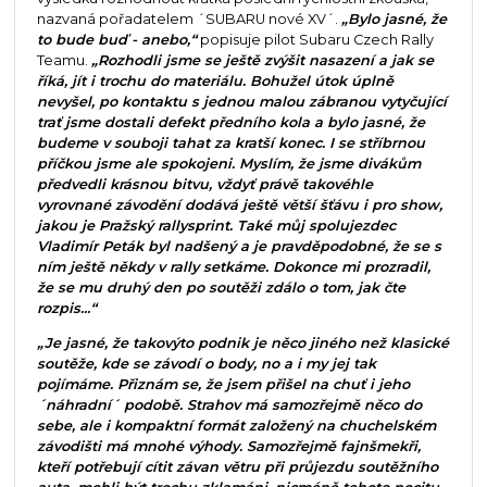
nazvaná pořadatelem ´SUBARU nové XV´.
„Bylo jasné, že
to bude buď - anebo,“
popisuje pilot Subaru Czech Rally
Teamu.
„Rozhodli jsme se ještě zvýšit nasazení a jak se
říká, jít i trochu do materiálu. Bohužel útok úplně
nevyšel, po kontaktu s jednou malou zábranou vytyčující
trať jsme dostali defekt předního kola a bylo jasné, že
budeme v souboji tahat za kratší konec. I se stříbrnou
příčkou jsme ale spokojeni. Myslím, že jsme divákům
předvedli krásnou bitvu, vždyť právě takovéhle
vyrovnané závodění dodává ještě větší šťávu i pro show,
jakou je Pražský rallysprint. Také můj spolujezdec
Vladimír Peták byl nadšený a je pravděpodobné, že se s
ním ještě někdy v rally setkáme. Dokonce mi prozradil,
že se mu druhý den po soutěži zdálo o tom, jak čte
rozpis...“
„Je jasné, že takovýto podnik je něco jiného než klasické
soutěže, kde se závodí o body, no a i my jej tak
pojímáme. Přiznám se, že jsem přišel na chuť i jeho
´náhradní´ podobě. Strahov má samozřejmě něco do
sebe, ale i kompaktní formát založený na chuchelském
závodišti má mnohé výhody. Samozřejmě fajnšmekři,
kteří potřebují cítit závan větru při průjezdu soutěžního