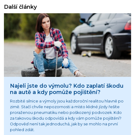
Další články
Najeli jste do výmolu? Kdo zaplatí škodu
na autě a kdy pomůže pojištění?
Rozbité silnice a výmoly jsou každoroční realitou hlavně po
zimě. Stačí chvíle nepozornosti a místo klidné jízdy řešíte
proraženou pneumatiku nebo poškozený podvozek. Kdo
za takovou škodu odpovídá a kdy vám pomůže pojištění?
Odpověď není tak jednoduchá, jak by se mohlo na první
pohled zdát.