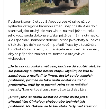
Poslední, sedmá etapa Středoevropské rallye už do
výsledků kategorie kamionů změnu nepřinesla. Aleš do ní
startoval jako druhý, ale Van Ginkel na trati, jež naturelu
jeho vozu sedla dokonale, získal ještě cenné minuty navíc.
Aleš speciálku nakonec dokončil těsně jako čtvrtý a upevnil
si tak třetí pozici v celkovém pořadí. Trasa byla totožná s
tou čtvrteční a páteční, nicméně jela se v opačném směru,
aby se případná znalost trati nemohla projevit ve
výsledcích.
„Je tu tak obrovská změť cest, kudy se dá soutěž vést, že
šlo prakticky o úplně novou etapu. Myslím, že kdo tu
zakufroval, a nezjistil to ihned, dostal se do velikých
problémů, protože se také mohl dostat na trať v
protisměru, aniž by to poznal. Nám se to naštěstí
nestalo,“
komentoval trasu navigátor Ladislav Lála.
„Dnes jsme se mohli dostat na druhé místo jen v
případě Van Ginkelovy chyby nebo technických
problémů. Na Dakaru se to tak stalo, tady měl štěstí on.