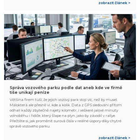
zobrazit článek >
Správa vozového parku podle dat aneb kde ve firmě
tiše unikají peníze
Většina firem tuší, že jejich vozový park stojí víc, než by musel.
Málokterá ale přesně ví, kde a kolik. Data z GPS sledování přitom
odhalí každý zbytečně najetý kilometr, i veškeré jalové minuty
volnoběhu i řidiče, který šlape na plyn, jako by závodil v rallye.
Přečtěte si, jak proměnit surová čísla v reálné úspory díky chytré
správě vozového parku.
zobrazit článek >