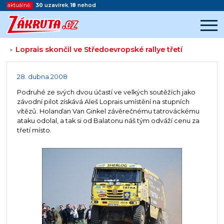
aktuálně:
30
uzavírek
,
18
nehod
Loprais skončil ve Středoevropské rallye třetí
>
Začátek reklamy
Konec reklamy
28. dubna 2008
Podruhé ze svých dvou účastí ve velkých soutěžích jako
závodní pilot získává Aleš Loprais umístění na stupních
vítězů. Holanďan Van Ginkel závěrečnému tatrováckému
ataku odolal, a tak si od Balatonu náš tým odváží cenu za
třetí místo.