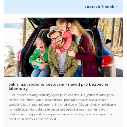
zobrazit článek >
Jak si užít rodinné cestování - návod pro bezpečné
kilometry
Dlouho očekávaný rodinný výlet je za dveřmi. Na jedné straně je to
skvělá příležitost, jak si odpočinout, poznat nová místa a strávit
společný čas jinak než doma. Na druhé se může změnit v nečekané
komplikace. Aby byla vaše cesta bezpečná a bez nepříjemných
překvapení, připravili jsme pro vás seznam věcí, na které nesmíte
před delší cestou zapomenout.