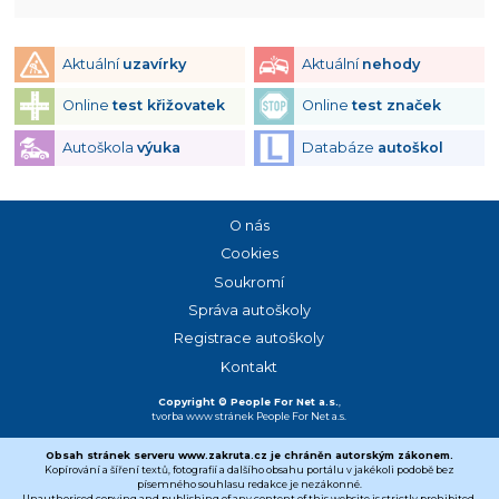
Aktuální
uzavírky
Aktuální
nehody
Online
test křižovatek
Online
test značek
Autoškola
výuka
Databáze
autoškol
O nás
Cookies
Soukromí
Správa autoškoly
Registrace autoškoly
Kontakt
Copyright © People For Net a.s.
,
tvorba www stránek
People For Net a.s.
Obsah stránek serveru www.zakruta.cz je chráněn autorským zákonem.
Kopírování a šíření textů, fotografií a dalšího obsahu portálu v jakékoli podobě bez
písemného souhlasu redakce je nezákonné.
Unauthorised copying and publishing of any content of this website is strictly prohibited.