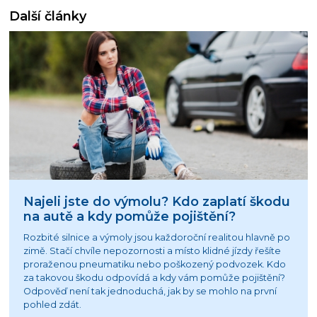
Další články
Najeli jste do výmolu? Kdo zaplatí škodu
na autě a kdy pomůže pojištění?
Rozbité silnice a výmoly jsou každoroční realitou hlavně po
zimě. Stačí chvíle nepozornosti a místo klidné jízdy řešíte
proraženou pneumatiku nebo poškozený podvozek. Kdo
za takovou škodu odpovídá a kdy vám pomůže pojištění?
Odpověď není tak jednoduchá, jak by se mohlo na první
pohled zdát.