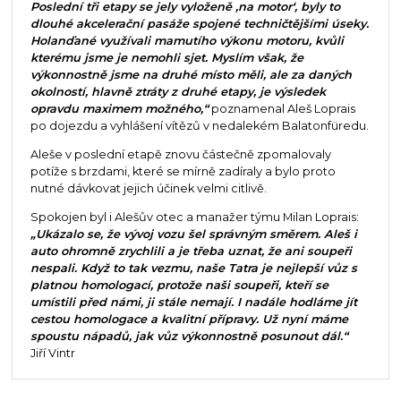
Poslední tři etapy se jely vyloženě ‚na motor‘, byly to
dlouhé akcelerační pasáže spojené techničtějšími úseky.
Holanďané využívali mamutího výkonu motoru, kvůli
kterému jsme je nemohli sjet. Myslím však, že
výkonnostně jsme na druhé místo měli, ale za daných
okolností, hlavně ztráty z druhé etapy, je výsledek
opravdu maximem možného,“
poznamenal Aleš Loprais
po dojezdu a vyhlášení vítězů v nedalekém Balatonfüredu.
Aleše v poslední etapě znovu částečně zpomalovaly
potíže s brzdami, které se mírně zadíraly a bylo proto
nutné dávkovat jejich účinek velmi citlivě.
Spokojen byl i Alešův otec a manažer týmu Milan Loprais:
„Ukázalo se, že vývoj vozu šel správným směrem. Aleš i
auto ohromně zrychlili a je třeba uznat, že ani soupeři
nespali. Když to tak vezmu, naše Tatra je nejlepší vůz s
platnou homologací, protože naši soupeři, kteří se
umístili před námi, ji stále nemají. I nadále hodláme jít
cestou homologace a kvalitní přípravy. Už nyní máme
spoustu nápadů, jak vůz výkonnostně posunout dál.“
Jiří Vintr