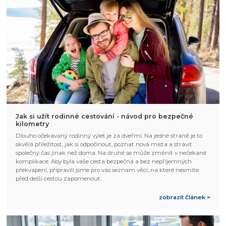
Jak si užít rodinné cestování - návod pro bezpečné
kilometry
Dlouho očekávaný rodinný výlet je za dveřmi. Na jedné straně je to
skvělá příležitost, jak si odpočinout, poznat nová místa a strávit
společný čas jinak než doma. Na druhé se může změnit v nečekané
komplikace. Aby byla vaše cesta bezpečná a bez nepříjemných
překvapení, připravili jsme pro vás seznam věcí, na které nesmíte
před delší cestou zapomenout.
zobrazit článek >