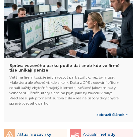
Správa vozového parku podle dat aneb kde ve firmě
tiše unikají peníze
Většina firem tuší, že jejich vozový park stojí víc, než by musel.
Málokterá ale přesně ví, kde a kolik. Data z GPS sledování přitom
odhalí každý zbytečně najetý kilometr, i veškeré jalové minuty
volnoběhu i řidiče, který šlape na plyn, jako by závodil v rallye.
Přečtěte si, jak proměnit surová čísla v reálné úspory díky chytré
správě vozového parku.
zobrazit článek >
Aktuální
uzavírky
Aktuální
nehody