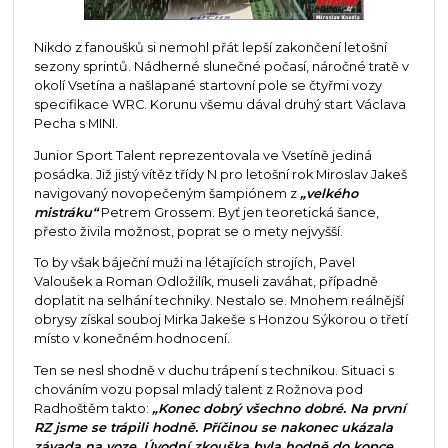
Nikdo z fanoušků si nemohl přát lepší zakončení letošní
sezony sprintů. Nádherné slunečné počasí, náročné tratě v
okolí Vsetína a našlapané startovní pole se čtyřmi vozy
specifikace WRC. Korunu všemu dával druhý start Václava
Pecha s MINI.
Junior Sport Talent reprezentovala ve Vsetíně jediná
posádka. Již jistý vítěz třídy N pro letošní rok Miroslav Jakeš
navigovaný novopečeným šampiónem z
„velkého
mistráku“
Petrem Grossem. Byť jen teoretická šance,
přesto živila možnost, poprat se o mety nejvyšší.
To by však báječní muži na létajících strojích, Pavel
Valoušek a Roman Odložilík, museli zaváhat, případně
doplatit na selhání techniky. Nestalo se. Mnohem reálnější
obrysy získal souboj Mirka Jakeše s Honzou Sýkorou o třetí
místo v konečném hodnocení.
Ten se nesl shodně v duchu trápení s technikou. Situaci s
chováním vozu popsal mladý talent z Rožnova pod
Radhoštěm takto:
„Konec dobrý všechno dobré. Na první
RZ jsme se trápili hodně. Příčinou se nakonec ukázala
závada na voze. Úvodní zkouška byla hodně do kopce,