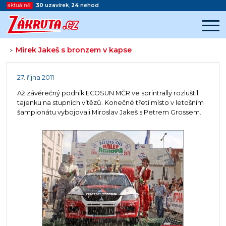
aktuálně:
30
uzavírek
,
24
nehod
Mirek Jakeš s bronzem v kapse
>
Začátek reklamy
Konec reklamy
27. října 2011
Až závěrečný podnik ECOSUN MČR ve sprintrally rozluštil
tajenku na stupních vítězů. Konečné třetí místo v letošním
šampionátu vybojovali Miroslav Jakeš s Petrem Grossem.