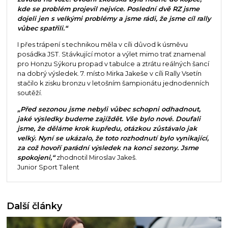
kde se problém projevil nejvíce. Poslední dvě RZ jsme
dojeli jen s velkými problémy a jsme rádi, že jsme cíl rally
vůbec spatřili.“
I přes trápení s technikou měla v cíli důvod k úsměvu
posádka JST. Stávkující motor a výlet mimo trať znamenal
pro Honzu Sýkoru propad v tabulce a ztrátu reálných šancí
na dobrý výsledek. 7. místo Mirka Jakeše v cíli Rally Vsetín
stačilo k zisku bronzu v letošním šampionátu jednodenních
soutěží.
„Před sezonou jsme nebyli vůbec schopni odhadnout,
jaké výsledky budeme zajíždět. Vše bylo nové. Doufali
jsme, že děláme krok kupředu, otázkou zůstávalo jak
velký. Nyní se ukázalo, že toto rozhodnutí bylo vynikající,
za což hovoří parádní výsledek na konci sezony. Jsme
spokojeni,“
zhodnotil Miroslav Jakeš.
Junior Sport Talent
Další články